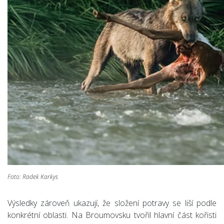
Foto: Radek Karkys
Výsledky zároveň ukazují, že složení potravy se liší podle
konkrétní oblasti. Na Broumovsku tvořil hlavní část kořisti