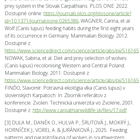
prey system in the Slovak Carpathians. PLOS ONE. 2022.
Dostupné online:
https://journals.plos.org/plosone/article?
id=10.1371/journal.pone.0265386
, WAGNER, Carina, et al.
Wolf (Canis lupus) feeding habits during the first eight years
of its occurrence in Germany. Mammalian Biology. 2012.
Dostupné z:
https://www.sciencedirect.com/science/article/abs/pii/S16
NOWAK, Sabina, et al. Diet and prey selection of wolves
(Canis lupus) recolonising Western and Central Poland.
Mammalian Biology. 2011. Dostupné z:
https://www.sciencedirect.com/science/article/abs/pii/S16
FINĎO, Slavomír. Potravná ekológia vlka (Canis lupus) v
slovenských Karpatoch. In: Zborník referátov z
konferencie. Zvolen: Technická univerzita vo Zvolene, 2001.
Dostupné z:
http://www.carpathianwildlife.sk/files/17.pdf
[3] DUĽA M., DANĚK O., HULVA P., ŠRUTOVÁ J., MOKRÝ J.,
HORNÍČEK J., VOREL A. & JURÁNKOVÁ J., 2025: Feeding
patterns and parasitofauna of wolves in southwestern