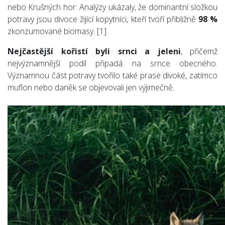
nebo Krušných hor. Analýzy ukázaly, že dominantní složkou
potravy jsou divoce žijící kopytníci, kteří tvoří přibližně
98 %
zkonzumované biomasy. [1]
Nejčastější kořistí byli srnci a jeleni
, přičemž
nejvýznamnější podíl připadá na srnce obecného.
Významnou část potravy tvořilo také prase divoké, zatímco
muflon nebo daněk se objevovali jen výjimečně.