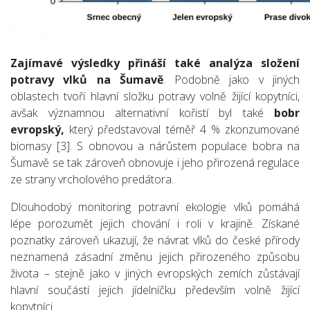
Zajímavé výsledky přináší také analýza složení
potravy vlků na Šumavě
. Podobně jako v jiných
oblastech tvoří hlavní složku potravy volně žijící kopytníci,
avšak významnou alternativní kořistí byl také
bobr
evropský,
který představoval téměř 4 % zkonzumované
biomasy [3]. S obnovou a nárůstem populace bobra na
Šumavě se tak zároveň obnovuje i jeho přirozená regulace
ze strany vrcholového predátora.
Dlouhodobý monitoring potravní ekologie vlků pomáhá
lépe porozumět jejich chování i roli v krajině. Získané
poznatky zároveň ukazují, že návrat vlků do české přírody
neznamená zásadní změnu jejich přirozeného způsobu
života – stejně jako v jiných evropských zemích zůstávají
hlavní součástí jejich jídelníčku především volně žijící
kopytníci.