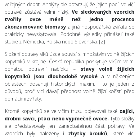
veřejných debat. Analýzy ale potvrzují, že jejich podíl ve vlčí
potravě zůstává velmi nízký.
Ve sledovaných vzorcích
tvořily ovce méně než jedno procento
zkonzumované biomasy
a jiná hospodářská zvířata se
prakticky nevyskytovala. Podobné výsledky přinášejí také
studie z Německa, Polska nebo Slovenska. [2]
Složení potravy vlků úzce souvisí s množstvím volně žijících
kopytníků v krajině. Česká republika poskytuje vlkům velmi
bohatou potravní nabídku –
stavy volně žijících
kopytníků jsou dlouhodobě vysoké
a v některých
oblastech dosahují historických maxim. I to je jeden z
důvodů, proč vlci dávají přednost volně žijící kořisti před
domácími zvířaty.
Kromě kopytníků se ve vlčím trusu objevovali také
zajíci,
drobní savci, ptáci nebo výjimečně ovoce.
Tyto složky
ale představovaly jen zanedbatelnou část potravy. Ve
vzorcích byly nalezeny i
zbytky brouků
, které vlci