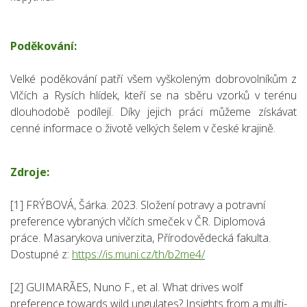
Poděkování:
Velké poděkování patří všem vyškoleným dobrovolníkům z
Vlčích a Rysích hlídek, kteří se na sběru vzorků v terénu
dlouhodobě podílejí. Díky jejich práci můžeme získávat
cenné informace o životě velkých šelem v české krajině.
Zdroje:
[1] FRÝBOVÁ, Šárka. 2023. Složení potravy a potravní
preference vybraných vlčích smeček v ČR. Diplomová
práce. Masarykova univerzita, Přírodovědecká fakulta.
Dostupné z:
https://is.muni.cz/th/b2me4/
[2] GUIMARÃES, Nuno F., et al. What drives wolf
preference towards wild ungulates? Insights from a multi-