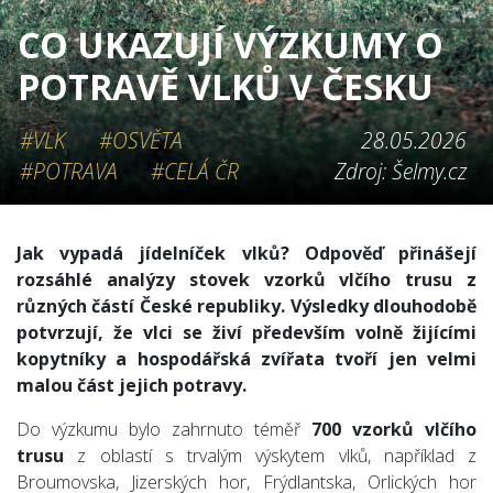
CO UKAZUJÍ VÝZKUMY O
POTRAVĚ VLKŮ V ČESKU
#VLK
#OSVĚTA
28.05.2026
#POTRAVA
#CELÁ ČR
Zdroj: Šelmy.cz
Jak vypadá jídelníček vlků? Odpověď přinášejí
rozsáhlé analýzy stovek vzorků vlčího trusu z
různých částí České republiky. Výsledky dlouhodobě
potvrzují, že vlci se živí především volně žijícími
kopytníky a hospodářská zvířata tvoří jen velmi
malou část jejich potravy.
Do výzkumu bylo zahrnuto téměř
700 vzorků vlčího
trusu
z oblastí s trvalým výskytem vlků, například z
Broumovska, Jizerských hor, Frýdlantska, Orlických hor