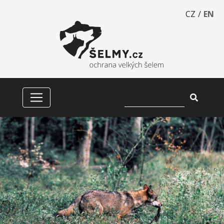
CZ
/
EN