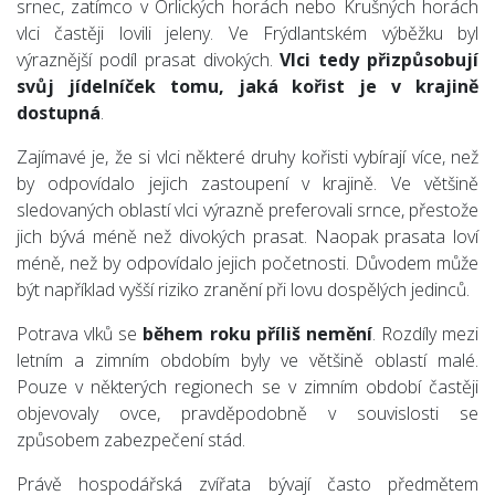
srnec, zatímco v Orlických horách nebo Krušných horách
vlci častěji lovili jeleny. Ve Frýdlantském výběžku byl
výraznější podíl prasat divokých.
Vlci tedy přizpůsobují
svůj jídelníček tomu, jaká kořist je v krajině
dostupná
.
Zajímavé je, že si vlci některé druhy kořisti vybírají více, než
by odpovídalo jejich zastoupení v krajině. Ve většině
sledovaných oblastí vlci výrazně preferovali srnce, přestože
jich bývá méně než divokých prasat. Naopak prasata loví
méně, než by odpovídalo jejich početnosti. Důvodem může
být například vyšší riziko zranění při lovu dospělých jedinců.
Potrava vlků se
během roku příliš nemění
. Rozdíly mezi
letním a zimním obdobím byly ve většině oblastí malé.
Pouze v některých regionech se v zimním období častěji
objevovaly ovce, pravděpodobně v souvislosti se
způsobem zabezpečení stád.
Právě hospodářská zvířata bývají často předmětem