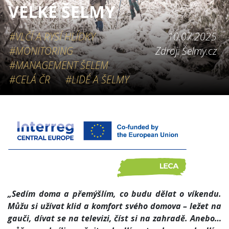
VELKÉ ŠELMY
#VLČÍ A RYSÍ HLÍDKY
10.07.2025
#MONITORING
Zdroj: Šelmy.cz
#MANAGEMENT ŠELEM
#CELÁ ČR
#LIDÉ A ŠELMY
„Sedím doma a přemýšlím, co budu dělat o víkendu.
Můžu si užívat klid a komfort svého domova – ležet na
gauči, dívat se na televizi, číst si na zahradě. Anebo…