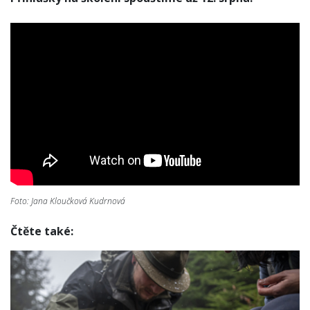
Foto: Jana Kloučková Kudrnová
Čtěte také: