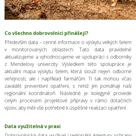
Co všechno dobrovolníci přinášejí?
Především data – cenné informace o výskytu velkých šelem
v monitorovaných oblastech. Tato data pravidelně
aktualizujeme a vyhodnocujeme ve spolupráci s odborníky
z Mendelovy univerzity. Výsledkem této spolupráce je
aktuální mapa výskytu šelem, která slouží nejen odborné
veřejnosti, ale i například farmářům. Ti tak mohou včas
zavádět preventivní opatření, s nimiž jim pomáhají naši
regionální koordinátoři. Následně je kolegyně provede
celým procesem projektové přípravy v rámci dotačních
výzev, aby měli vše potřebné k úspěšné realizaci opatření.
Data využitelná v praxi
Dobrovolnická data využívají i regionální Agentury ochrany