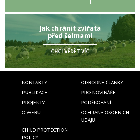
Jak chránit zvířata
před šelmami
CHCI VĚDĚT VÍC
KONTAKTY
ODBORNÉ ČLÁNKY
PUBLIKACE
PRO NOVINÁŘE
PROJEKTY
PODĚKOVÁNÍ
O WEBU
OCHRANA OSOBNÍCH
ÚDAJŮ
CHILD PROTECTION
POLICY