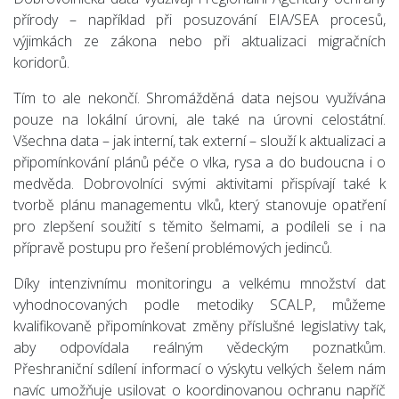
přírody – například při posuzování EIA/SEA procesů,
výjimkách ze zákona nebo při aktualizaci migračních
koridorů.
Tím to ale nekončí. Shromážděná data nejsou využívána
pouze na lokální úrovni, ale také na úrovni celostátní.
Všechna data – jak interní, tak externí – slouží k aktualizaci a
připomínkování plánů péče o vlka, rysa a do budoucna i o
medvěda. Dobrovolníci svými aktivitami přispívají také k
tvorbě plánu managementu vlků, který stanovuje opatření
pro zlepšení soužití s těmito šelmami, a podíleli se i na
přípravě postupu pro řešení problémových jedinců.
Díky intenzivnímu monitoringu a velkému množství dat
vyhodnocovaných podle metodiky SCALP, můžeme
kvalifikovaně připomínkovat změny příslušné legislativy tak,
aby odpovídala reálným vědeckým poznatkům.
Přeshraniční sdílení informací o výskytu velkých šelem nám
navíc umožňuje usilovat o koordinovanou ochranu napříč