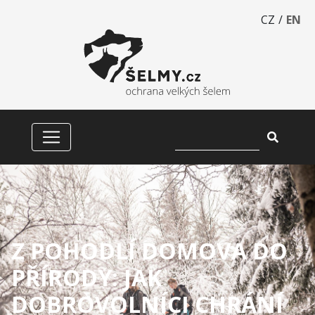
CZ
/
EN
Z POHODLÍ DOMOVA DO
PŘÍRODY: JAK
DOBROVOLNÍCI CHRÁNÍ