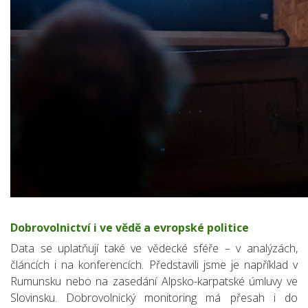
Dobrovolnictví i ve vědě a evropské politice
Data se uplatňují také ve vědecké sféře – v analýzách,
článcích i na konferencích. Představili jsme je například v
Rumunsku nebo na zasedání Alpsko-karpatské úmluvy ve
Slovinsku. Dobrovolnický monitoring má přesah i do