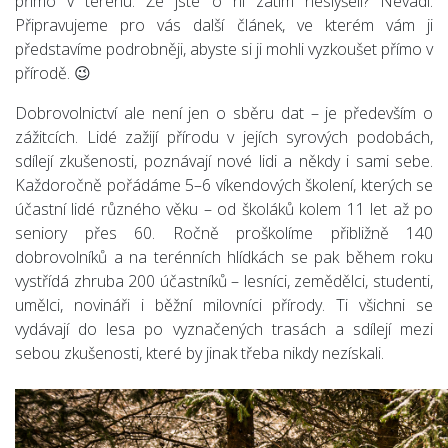
přímo v terénu. Že jste o ní zatím neslyšeli? Nevadí.
Připravujeme pro vás další článek, ve kterém vám ji
představíme podrobněji, abyste si ji mohli vyzkoušet přímo v
přírodě. 😉
Dobrovolnictví ale není jen o sběru dat – je především o
zážitcích. Lidé zažijí přírodu v jejích syrových podobách,
sdílejí zkušenosti, poznávají nové lidi a někdy i sami sebe.
Každoročně pořádáme 5–6 víkendových školení, kterých se
účastní lidé různého věku – od školáků kolem 11 let až po
seniory přes 60. Ročně proškolíme přibližně 140
dobrovolníků a na terénních hlídkách se pak během roku
vystřídá zhruba 200 účastníků – lesníci, zemědělci, studenti,
umělci, novináři i běžní milovníci přírody. Ti všichni se
vydávají do lesa po vyznačených trasách a sdílejí mezi
sebou zkušenosti, které by jinak třeba nikdy nezískali.