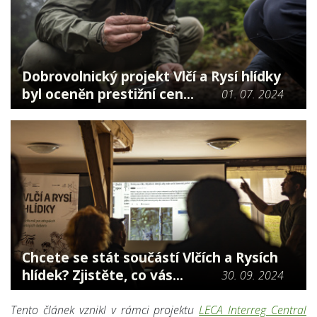
Dobrovolnický projekt Vlčí a Rysí hlídky
byl oceněn prestižní cen...
01. 07. 2024
Chcete se stát součástí Vlčích a Rysích
hlídek? Zjistěte, co vás...
30. 09. 2024
Tento článek vznikl v rámci projektu
LECA Interreg Central