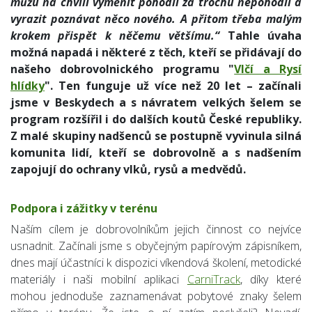
můžu na chvíli vyměnit pohodlí za trochu nepohodlí a
vyrazit poznávat něco nového. A přitom třeba malým
krokem přispět k něčemu většímu.“
Tahle úvaha
možná napadá i některé z těch, kteří se přidávají do
našeho dobrovolnického programu "
Vlčí a Rysí
hlídky
". Ten funguje už více než 20 let – začínali
jsme v Beskydech a s návratem velkých šelem se
program rozšířil i do dalších koutů České republiky.
Z malé skupiny nadšenců se postupně vyvinula silná
komunita lidí, kteří se dobrovolně a s nadšením
zapojují do ochrany vlků, rysů a medvědů.
Podpora i zážitky v terénu
Naším cílem je dobrovolníkům jejich činnost co nejvíce
usnadnit. Začínali jsme s obyčejným papírovým zápisníkem,
dnes mají účastníci k dispozici víkendová školení, metodické
materiály i naši mobilní aplikaci
CarniTrack
, díky které
mohou jednoduše zaznamenávat pobytové znaky šelem