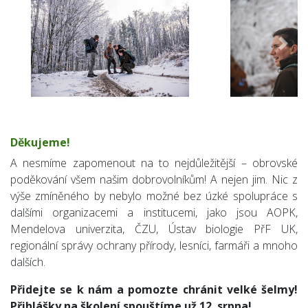
Předchozí
Násle
Děkujeme!
A nesmíme zapomenout na to nejdůležitější – obrovské
poděkování všem našim dobrovolníkům! A nejen jim. Nic z
výše zmíněného by nebylo možné bez úzké spolupráce s
dalšími organizacemi a institucemi, jako jsou AOPK,
Mendelova univerzita, ČZU, Ústav biologie PřF UK,
regionální správy ochrany přírody, lesníci, farmáři a mnoho
dalších.
Přidejte se k nám a pomozte chránit velké šelmy!
Přihlášky na školení spouštíme už 12. srpna!