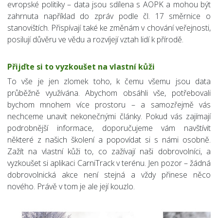
evropské politiky – data jsou sdílena s AOPK a mohou být
zahrnuta například do zpráv podle čl. 17 směrnice o
stanovištích. Přispívají také ke změnám v chování veřejnosti,
posilují důvěru ve vědu a rozvíjejí vztah lidí k přírodě.
Přijďte si to vyzkoušet na vlastní kůži
To vše je jen zlomek toho, k čemu všemu jsou data
průběžně využívána. Abychom obsáhli vše, potřebovali
bychom mnohem více prostoru – a samozřejmě vás
nechceme unavit nekonečnými články. Pokud vás zajímají
podrobnější informace, doporučujeme vám navštívit
některé z našich školení a popovídat si s námi osobně.
Zažít na vlastní kůži to, co zažívají naši dobrovolníci, a
vyzkoušet si aplikaci CarniTrack v terénu. Jen pozor – žádná
dobrovolnická akce není stejná a vždy přinese něco
nového. Právě v tom je ale její kouzlo.