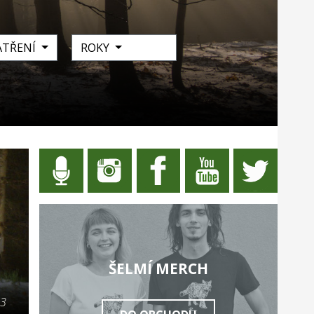
ATŘENÍ
ROKY
ŠELMÍ MERCH
03