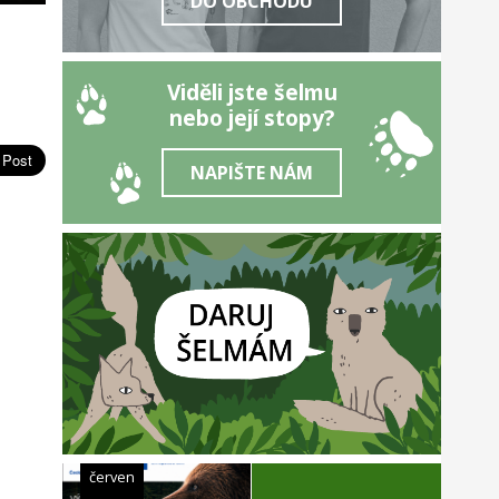
DO OBCHODU
Viděli jste šelmu
nebo její stopy?
NAPIŠTE NÁM
červen