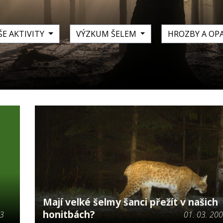
ŠE AKTIVITY
VÝZKUM ŠELEM
HROZBY A OP
Mají velké šelmy šanci přežít v našich
honitbách?
03
01. 03. 20