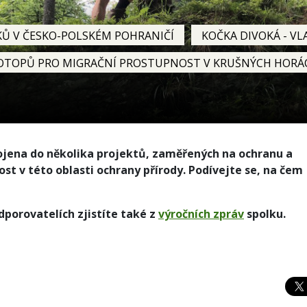
Ů V ČESKO-POLSKÉM POHRANIČÍ
KOČKA DIVOKÁ - VL
IOTOPŮ PRO MIGRAČNÍ PROSTUPNOST V KRUŠNÝCH HORÁ
jena do několika projektů, zaměřených na ochranu a
t v této oblasti ochrany přírody. Podívejte se, na čem
dporovatelích zjistíte také z
výročních zpráv
spolku.