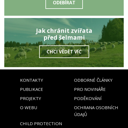
ODEBÍRAT
Jak chránit zvířata
před šelmami
CHCI VĚDĚT VÍC
KONTAKTY
ODBORNÉ ČLÁNKY
PUBLIKACE
PRO NOVINÁŘE
PROJEKTY
PODĚKOVÁNÍ
O WEBU
OCHRANA OSOBNÍCH
ÚDAJŮ
CHILD PROTECTION