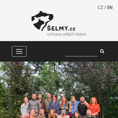
CZ
/
EN