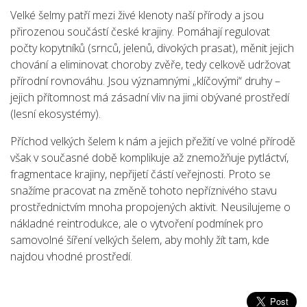
Velké šelmy patří mezi živé klenoty naší přírody a jsou
přirozenou součástí české krajiny. Pomáhají regulovat
počty kopytníků (srnců, jelenů, divokých prasat), měnit jejich
chování a eliminovat choroby zvěře, tedy celkově udržovat
přírodní rovnováhu. Jsou významnými „klíčovými“ druhy –
jejich přítomnost má zásadní vliv na jimi obývané prostředí
(lesní ekosystémy).
Příchod velkých šelem k nám a jejich přežití ve volné přírodě
však v současné době komplikuje až znemožňuje pytláctví,
fragmentace krajiny, nepřijetí částí veřejnosti. Proto se
snažíme pracovat na změně tohoto nepříznivého stavu
prostřednictvím mnoha propojených aktivit. Neusilujeme o
nákladné reintrodukce, ale o vytvoření podmínek pro
samovolné šíření velkých šelem, aby mohly žít tam, kde
najdou vhodné prostředí.