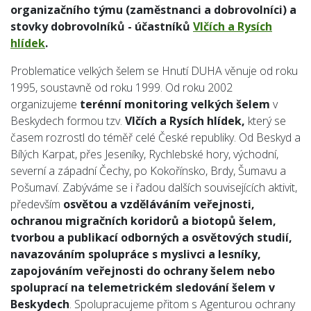
organizačního týmu (zaměstnanci a dobrovolníci) a
stovky dobrovolníků - účastníků
Vlčích a Rysích
hlídek
.
Problematice velkých šelem se Hnutí DUHA věnuje od roku
1995, soustavně od roku 1999.
Od roku 2002
organizujeme
terénní monitoring velkých šelem
v
Beskydech formou tzv.
Vlčích a Rysích hlídek,
který se
časem rozrostl do téměř celé České republiky. Od Beskyd a
Bílých Karpat, přes Jeseníky, Rychlebské hory, východní,
severní a západní Čechy, po Kokořínsko, Brdy, Šumavu a
Pošumaví. Zabýváme se i řadou dalších souvisejících aktivit,
především
osvětou a vzděláváním veřejnosti,
ochranou migračních koridorů a biotopů šelem,
tvorbou a publikací odborných a osvětových studií,
navazováním spolupráce s myslivci a lesníky,
zapojováním veřejnosti do ochrany šelem nebo
spoluprací na telemetrickém sledování šelem v
Beskydech
. Spolupracujeme přitom s Agenturou ochrany