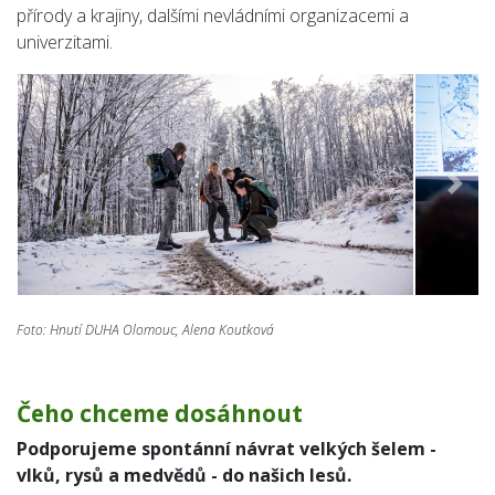
přírody a krajiny, dalšími nevládními organizacemi a
univerzitami.
Předchozí
Násle
Foto: Hnutí DUHA Olomouc, Alena Koutková
Čeho chceme dosáhnout
Podporujeme spontánní návrat velkých šelem -
vlků, rysů a medvědů - do našich lesů.