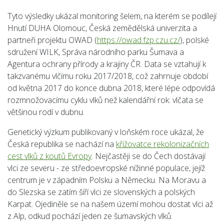
Tyto výsledky ukázal monitoring šelem, na kterém se podílejí
Hnutí DUHA Olomouc, Česká zemědělská univerzita a
partneři projektu OWAD (
https://owad.fzp.czu.cz/
), polské
sdružení WILK, Správa národního parku Šumava a
Agentura ochrany přírody a krajiny ČR. Data se vztahují k
takzvanému vlčímu roku 2017/2018, což zahrnuje období
od května 2017 do konce dubna 2018, které lépe odpovídá
rozmnožovacímu cyklu vlků než kalendářní rok: vlčata se
většinou rodí v dubnu.
Genetický výzkum publikovaný v loňském roce ukázal, že
Česká republika se nachází na
křižovatce rekolonizačních
cest vlků z koutů Evropy
. Nejčastěji se do Čech dostávají
vlci ze severu - ze středoevropské nížinné populace, jejíž
centrum je v západním Polsku a Německu. Na Moravu a
do Slezska se zatím šíří vlci ze slovenských a polských
Karpat. Ojediněle se na našem území mohou dostat vlci až
z Alp, odkud pochází jeden ze šumavských vlků.