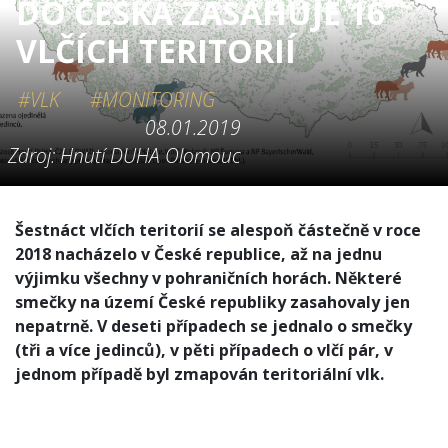
DO ČESKA ZASAHUJE 16
VLČÍCH TERITORIÍ
#VLK
#MONITORING
08.01.2019
Zdroj: Hnutí DUHA Olomouc
Šestnáct vlčích teritorií se alespoň částečně v roce
2018 nacházelo v České republice, až na jednu
výjimku všechny v pohraničních horách. Některé
smečky na území České republiky zasahovaly jen
nepatrně. V deseti případech se jednalo o smečky
(tři a více jedinců), v pěti případech o vlčí pár, v
jednom případě byl zmapován teritoriální vlk.