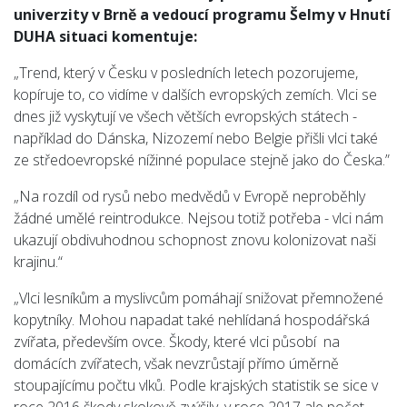
univerzity v Brně a vedoucí programu Šelmy v Hnutí
DUHA situaci komentuje:
„Trend, který v Česku v posledních letech pozorujeme,
kopíruje to, co vidíme v dalších evropských zemích. Vlci se
dnes již vyskytují ve všech větších evropských státech -
například do Dánska, Nizozemí nebo Belgie přišli vlci také
ze středoevropské nížinné populace stejně jako do Česka.”
„Na rozdíl od rysů nebo medvědů v Evropě neproběhly
žádné umělé reintrodukce. Nejsou totiž potřeba - vlci nám
ukazují obdivuhodnou schopnost znovu kolonizovat naši
krajinu.“
„Vlci lesníkům a myslivcům pomáhají snižovat přemnožené
kopytníky. Mohou napadat také nehlídaná hospodářská
zvířata, především ovce. Škody, které vlci působí na
domácích zvířatech, však nevzrůstají přímo úměrně
stoupajícímu počtu vlků. Podle krajských statistik se sice v