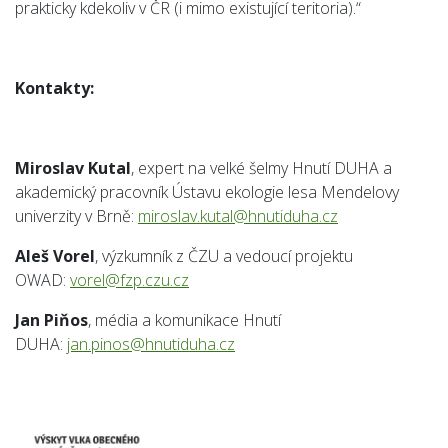
prakticky kdekoliv v ČR (i mimo existující teritoria).“
Kontakty:
Miroslav Kutal
, expert na velké šelmy Hnutí DUHA a
akademický pracovník Ústavu ekologie lesa Mendelovy
univerzity v Brně:
miroslav.kutal@hnutiduha.cz
Aleš Vorel
, výzkumník z ČZU a vedoucí projektu
OWAD:
vorel@fzp.czu.cz
Jan Piňos
, média a komunikace Hnutí
DUHA:
jan.pinos@hnutiduha.cz