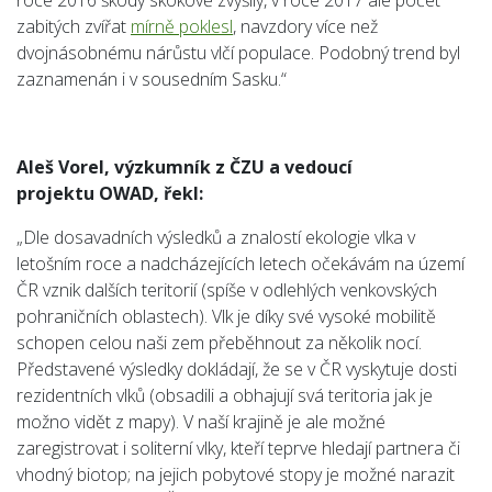
roce 2016 škody skokově zvýšily, v roce 2017 ale počet
zabitých zvířat
mírně poklesl
, navzdory více než
dvojnásobnému nárůstu vlčí populace. Podobný trend byl
zaznamenán i v sousedním Sasku.“
Aleš Vorel, výzkumník z ČZU a vedoucí
projektu
OWAD, řekl:
„Dle dosavadních výsledků a znalostí ekologie vlka v
letošním roce a nadcházejících letech očekávám na území
ČR vznik dalších teritorií (spíše v odlehlých venkovských
pohraničních oblastech). Vlk je díky své vysoké mobilitě
schopen celou naši zem přeběhnout za několik nocí.
Představené výsledky dokládají, že se v ČR vyskytuje dosti
rezidentních vlků (obsadili a obhajují svá teritoria jak je
možno vidět z mapy). V naší krajině je ale možné
zaregistrovat i soliterní vlky, kteří teprve hledají partnera či
vhodný biotop; na jejich pobytové stopy je možné narazit