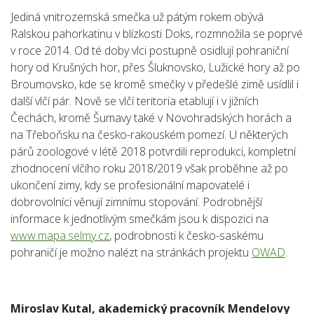
Jediná vnitrozemská smečka už pátým rokem obývá
Ralskou pahorkatinu v blízkosti Doks, rozmnožila se poprvé
v roce 2014. Od té doby vlci postupně osidlují pohraniční
hory od Krušných hor, přes Šluknovsko, Lužické hory až po
Broumovsko, kde se kromě smečky v předešlé zimě usídlil i
další vlčí pár. Nově se vlčí teritoria etablují i v jižních
Čechách, kromě Šumavy také v Novohradských horách a
na Třeboňsku na česko-rakouském pomezí. U některých
párů zoologové v létě 2018 potvrdili reprodukci, kompletní
zhodnocení vlčího roku 2018/2019 však proběhne až po
ukončení zimy, kdy se profesionální mapovatelé i
dobrovolníci věnují zimnímu stopování. Podrobnější
informace k jednotlivým smečkám jsou k dispozici na
www.mapa.selmy.cz
, podrobnosti k česko-saskému
pohraničí je možno nalézt na stránkách projektu
OWAD
.
Miroslav Kutal, akademický pracovník Mendelovy