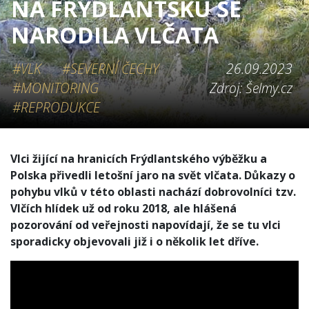
NA FRÝDLANTSKU SE
NARODILA VLČATA
#VLK
#SEVERNÍ ČECHY
26.09.2023
#MONITORING
Zdroj: Šelmy.cz
#REPRODUKCE
Vlci žijící na hranicích Frýdlantského výběžku a
Polska přivedli letošní jaro na svět vlčata. Důkazy o
pohybu vlků v této oblasti nachází dobrovolníci tzv.
Vlčích hlídek už od roku 2018, ale hlášená
pozorování od veřejnosti napovídají, že se tu vlci
sporadicky objevovali již i o několik let dříve.