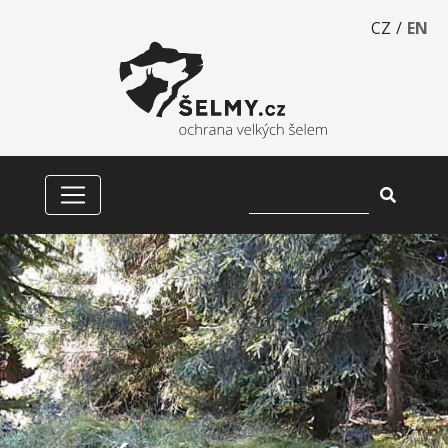
CZ
/
EN