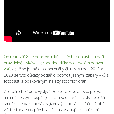
Od roku 2018 se dobrovolníkům v těchto oblastech daří
pravidelně získávat věrohodné důkazy o trvalém pohybu
vlků
, ať už se jedná o stopní dráhy či trus. V roce 2019 a
2020 se tyto důkazy podařilo potvrdit jasnými záběry vlků z
fotopastí a opakovanými nálezy stopních drah.
Z letošních záběrů vyplývá, že se na Frýdlantsku pohybují
minimálně čtyři dospělí jedinci a sedm vlčat. Další nejbližší
smečka se pak nachází v Jizerských horách, přičemž obě
vlčí teritoria jsou přeshraniční a zasahují jak na území