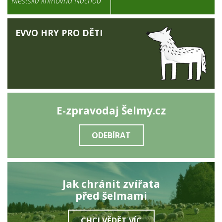
Městská knihovna Náchod
EVVO HRY PRO DĚTI
E-zpravodaj Šelmy.cz
ODEBÍRAT
Jak chránit zvířata
před šelmami
CHCI VĚDĚT VÍC