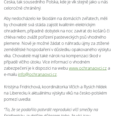
Česka, tak sousedního Polska, kde je vlk stejně jako u nás
celoročně chráněný.
Aby nedocházelo ke škodám na domácích zvířatech, měli
by chovatelé svá stáda zajistit kvalitním elektrickým
ohradníkem, případně dobytek na noc zavírat do košárů či
chléva nebo zvážit pořízení pasteveckých psů vhodného
plemene. Nově je možné žádat o náhradu újmy za ztížené
zemědělské hospodaření v důsledku opakovaného výskytu
vlka. Chovatelé mají také nárok na kompenzaci škod v
případě vlčího útoku. Více informací o vhodném
zabezpečení je k dispozici na webu
www.ochranaovci.cz
a
e-mailu
info@ochranaovci.cz
.
Kristýna Fridrichová, koordinátorka Vlčích a Rysích hlídek
na Liberecku k aktuálnímu výskytu vlků na česko-polském
pomezí uvedla:
“To, že se podařilo potvrdit reprodukci vlčí smečky na
Frýdlantsku, je dalším důkazem toho, že vlci jsou