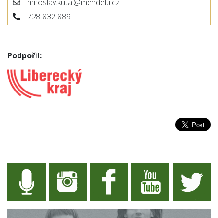
miroslav.kutal@mendelu.cz
728 832 889
Podpořil: