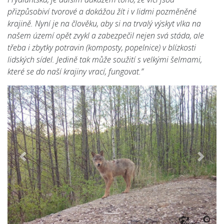
přizpůsobiví tvorové a dokážou žít i v lidmi pozměněné
krajině. Nyní je na člověku, aby si na trvalý výskyt vlka na
našem území opět zvykl a zabezpečil nejen svá stáda, ale
třeba i zbytky potravin (komposty, popelnice) v blízkosti
lidských sídel. Jedině tak může soužití s velkými šelmami,
které se do naší krajiny vrací, fungovat.”
Předchozí
Násled