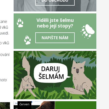
DO OBCHODU
Viděli jste šelmu
stane
nebo její stopy?
 vlků
uvedl.
NAPIŠTE NÁM
o vlků
rování
ohoto
červen