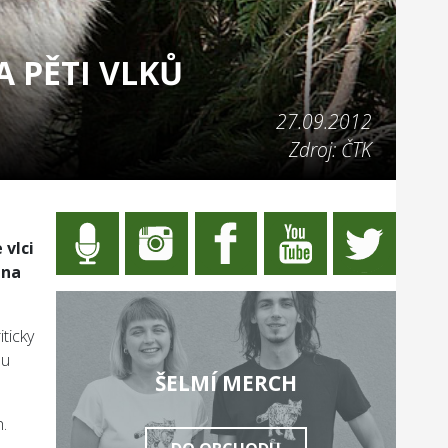
 PĚTI VLKŮ
27.09.2012
Zdroj: ČTK
 vlci
 na
ticky
ou
ŠELMÍ MERCH
.