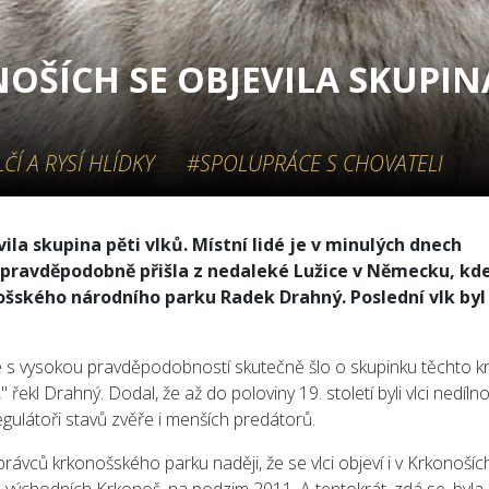
ŠÍCH SE OBJEVILA SKUPINA
ČÍ A RYSÍ HLÍDKY
#SPOLUPRÁCE S CHOVATELI
ila skupina pěti vlků. Místní lidé je v minulých dnech
 pravděpodobně přišla z nedaleké Lužice v Německu, kde
onošského národního parku Radek Drahný. Poslední vlk byl
e s vysokou pravděpodobností skutečně šlo o skupinku těchto kri
řekl Drahný. Dodal, že až do poloviny 19. století byli vlci nedíln
egulátoři stavů zvěře i menších predátorů.
ávců krkonošského parku naději, že se vlci objeví i v Krkonoších