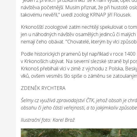
"Jeden z prvních 'průzkumníků' se k nám vydal, opět d
návštěva početnější. Musím přiznat, že při hustotě os
takovému nevěřil," uvedl zoolog KRNAP Jiří Flousek.
Krkonošští zoologové zatím nechtějí spekulovat o tom
jen u náhodných návštěv osamělých jedinců či malých 
nemají čeho obávat. "Chovatelé, kterým by vlci způsobi
Podle historických pramenů byl například v roce 1400 h
v Krkonoších ubývat. Na severní slezské straně byl pos
Krkonoš přebíhali vlci v zimě z východu z Polska, Bes
vlků, ovšem vesměs šlo spíše o záměnu se zatoulanými 
ZDENĚK RYCHTERA
Šelmy.cz využívá zpravodajství ČTK, jehož obsah je chr
obsahu či jeho části veřejnosti, a to jakýmkoliv způso
Ilustrační foto: Karel Brož