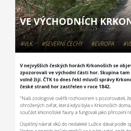
VE VÝCHODNÍCH KRKONO
#VLK
#SEVERNÍ ČECHY
#EVROPA
#VL
V nejvyšších českých horách Krkonoších se objev
zpozorovali ve východní části hor. Skupina tam
volně žijí. ČTK to dnes řekl mluvčí správy Krk
české straně hor zastřelen v roce 1842.
"Naši zoologové ověřili rozhovorem s pozorovateli, ž
ohrožených zvířat, která kdysi byla v Krkonoších doma," 
součást krkonošské fauny a fungovali jako přirození r
Úspěšný návrat vlků do nedaleké Lužice dával podle spr