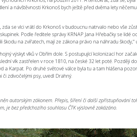
o východních Krkonoš, na podzim 2011. A tentokrát, zdá se, byla
ídlení a návštěvnosti Krkonoš bych ještě před dvěma lety něčemu
, zda se vlci vrátí do Krkonoš v budoucnu natrvalo nebo vše zů
skupinek. Podle ředitele správy KRNAP Jana Hřebačky se lidé od
li škodu na zvířatech, mají ze zákona právo na náhradu škody," 
ojný výskyt vlků v Obřím dole. S postupující kolonizací hor začal
lední vlk zastřelen v roce 1810, na české 32 let poté. Později do
kyd a Karpat. Po druhé světové válce byla tu a tam hlášena pozo
či zdivočelými psy, uvedl Drahný.
áněn autorským zákonem. Přepis, šíření či další zpřístupňování t
bem, je bez předchozího souhlasu ČTK výslovně zakázáno.