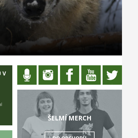
 V
al
ŠELMÍ MERCH