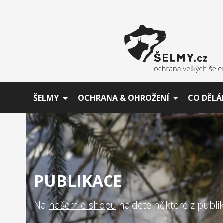
ŠELMY
OCHRANA & OHROŽENÍ
CO DĚLÁ
PUBLIKACE
Na
našem e-shopu
najdete některé z publi