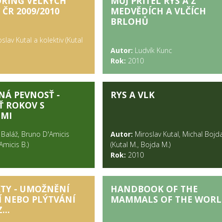
RING VELKÝCH
MŮJ PŘÍTEL RYS A Z
 ČR 2009/2010
MEDVĚDÍCH A VLČÍCH
BRLOHŮ
slav Kutal a kolektiv (Kutal
Autor:
Ludvík Kunc
Rok:
2010
NÁ PEVNOSŤ -
RYS A VLK
Ť ROKOV S
MI
 Baláž, Bruno D'Amicis
Autor:
Miroslav Kutal, Michal Bojd
'Amicis B.)
(Kutal M., Bojda M.)
Rok:
2010
TY - UMOŽNĚNÍ
HANDBOOK OF THE
Í NEBO PLÝTVÁNÍ
MAMMALS OF THE WOR
...