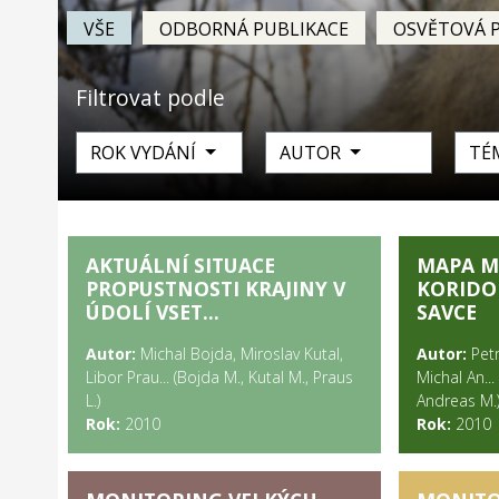
VŠE
ODBORNÁ PUBLIKACE
OSVĚTOVÁ 
Filtrovat podle
ROK VYDÁNÍ
AUTOR
TÉ
AKTUÁLNÍ SITUACE
MAPA M
PROPUSTNOSTI KRAJINY V
KORIDO
ÚDOLÍ VSET...
SAVCE
Autor:
Michal Bojda, Miroslav Kutal,
Autor:
Petr
Libor Prau... (Bojda M., Kutal M., Praus
Michal An...
L.)
Andreas M.
Rok:
2010
Rok:
2010