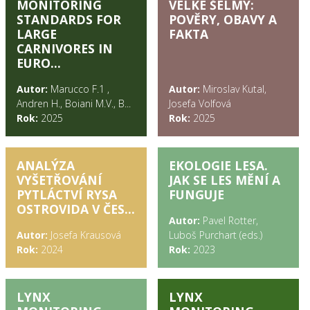
MONITORING
VELKÉ ŠELMY:
STANDARDS FOR
POVĚRY, OBAVY A
LARGE
FAKTA
CARNIVORES IN
EURO...
Autor:
Marucco F.1 ,
Autor:
Miroslav Kutal,
Andren H., Boiani M.V., B...
Josefa Volfová
Rok:
2025
Rok:
2025
ANALÝZA
EKOLOGIE LESA.
VYŠETŘOVÁNÍ
JAK SE LES MĚNÍ A
PYTLÁCTVÍ RYSA
FUNGUJE
OSTROVIDA V ČES...
Autor:
Pavel Rotter,
Autor:
Josefa Krausová
Luboš Purchart (eds.)
Rok:
2024
Rok:
2023
LYNX
LYNX