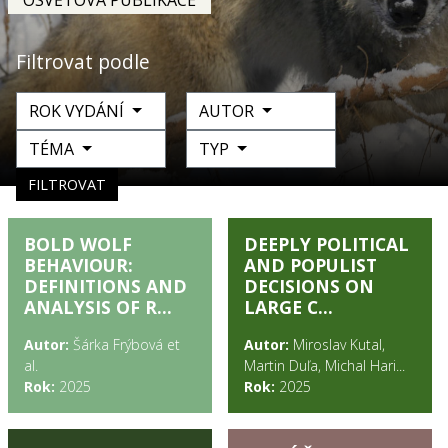
OSVĚTOVÁ PUBLIKACE
Filtrovat podle
ROK VYDÁNÍ
AUTOR
TÉMA
TYP
FILTROVAT
BOLD WOLF
DEEPLY POLITICAL
BEHAVIOUR:
AND POPULIST
DEFINITIONS AND
DECISIONS ON
ANALYSIS OF R...
LARGE C...
Autor:
Šárka Frýbová et
Autor:
Miroslav Kutal,
al.
Martin Duľa, Michal Hari...
Rok:
2025
Rok:
2025