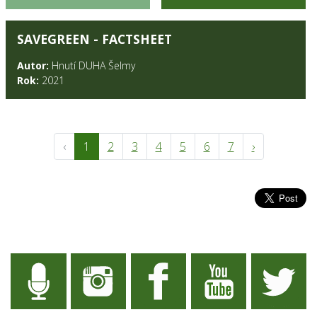
SAVEGREEN - FACTSHEET
Autor:
Hnutí DUHA Šelmy
Rok:
2021
‹
1
2
3
4
5
6
7
›