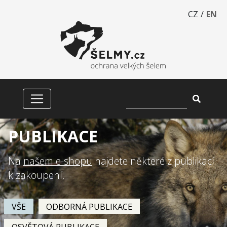
CZ
/
EN
PUBLIKACE
Na
našem e-shopu
najdete některé z publikací
k zakoupení.
VŠE
ODBORNÁ PUBLIKACE