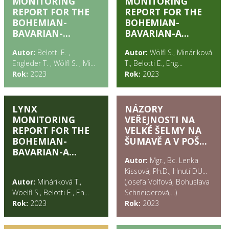
MONITORING
MONITORING
REPORT FOR THE
REPORT FOR THE
BOHEMIAN-
BOHEMIAN-
BAVARIAN-...
BAVARIAN-A...
Autor:
Belotti E. ,
Autor:
Wölfl S., Mináriková
Engleder T. , Wölfl S. , Mi...
T., Belotti E., Eng...
Rok:
2023
Rok:
2023
LYNX
NÁZORY
MONITORING
VEŘEJNOSTI NA
REPORT FOR THE
VELKÉ ŠELMY NA
BOHEMIAN-
ŠUMAVĚ A V POŠ...
BAVARIAN-A...
Autor:
Mgr., Bc. Lenka
Kissová, Ph.D., Hnutí DU...
Autor:
Mináriková T.,
(Josefa Volfová, Bohuslava
Woelfl S., Belotti E., En...
Schneiderová,...)
Rok:
2023
Rok:
2023