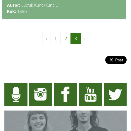
Autor:
Ludvík Kunc (Kunc L.)
Rok:
1996
‹
1
2
3
›