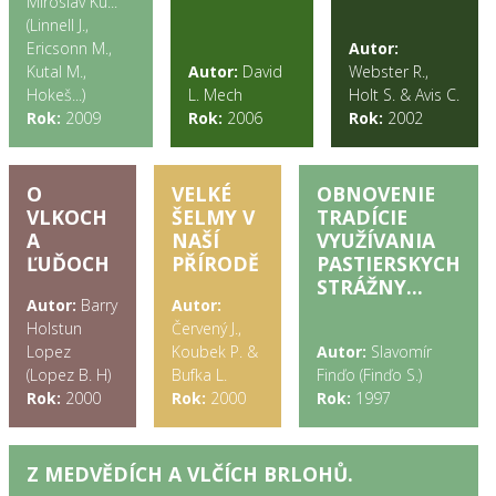
Miroslav Ku...
(Linnell J.,
Ericsonn M.,
Autor:
Kutal M.,
Autor:
David
Webster R.,
Hokeš...)
L. Mech
Holt S. & Avis C.
Rok:
2009
Rok:
2006
Rok:
2002
O
VELKÉ
OBNOVENIE
VLKOCH
ŠELMY V
TRADÍCIE
A
NAŠÍ
VYUŽÍVANIA
ĽUĎOCH
PŘÍRODĚ
PASTIERSKYCH
STRÁŽNY...
Autor:
Barry
Autor:
Holstun
Červený J.,
Lopez
Koubek P. &
Autor:
Slavomír
(Lopez B. H)
Bufka L.
Finďo (Finďo S.)
Rok:
2000
Rok:
2000
Rok:
1997
Z MEDVĚDÍCH A VLČÍCH BRLOHŮ.