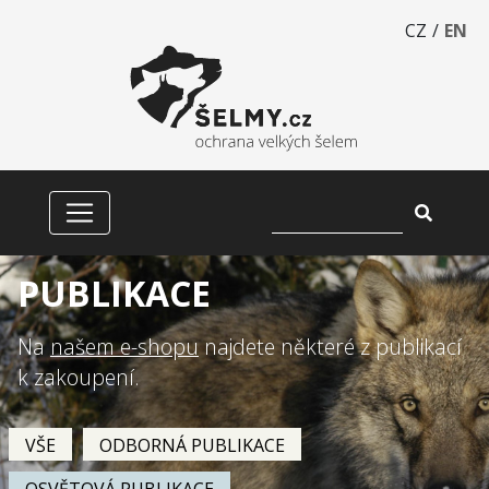
CZ
/
EN
PUBLIKACE
Na
našem e-shopu
najdete některé z publikací
k zakoupení.
VŠE
ODBORNÁ PUBLIKACE