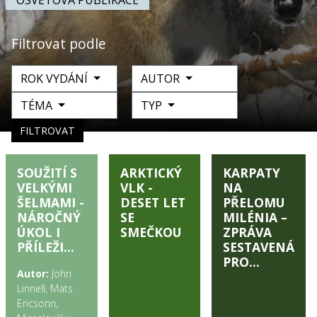
OSVĚTOVÁ PUBLIKACE
Filtrovat podle
ROK VYDÁNÍ
AUTOR
TÉMA
TYP
FILTROVAT
SOUŽITÍ S
ARKTICKÝ
KARPATY
VELKÝMI
VLK -
NA
ŠELMAMI -
DESET LET
PŘELOMU
NÁROČNÝ
SE
MILÉNIA –
ÚKOL I
SMEČKOU
ZPRÁVA
PŘÍLEŽI...
SESTAVENÁ
PRO...
Autor:
John
Linnell, Mats
Ericsonn,