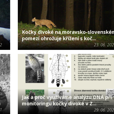
Kočky divoké na moravsko-slovenské
pomezí ohrožuje křížení s koč...
22
23. 06. 20
Jak a proč využíváme analýzu DNA při
a
monitoringu kočky divoké v Z...
21
29. 06. 20