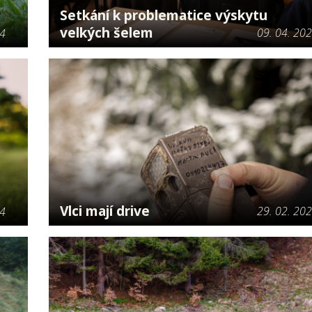
Setkání k problematice výskytu
velkých šelem
09. 04. 20
24
Vlci mají drive
29. 02. 20
24