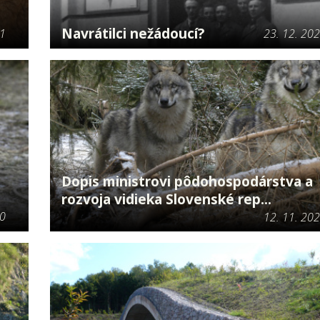
Navrátilci nežádoucí?
21
23. 12. 20
Dopis ministrovi pôdohospodárstva a
rozvoja vidieka Slovenské rep...
20
12. 11. 20