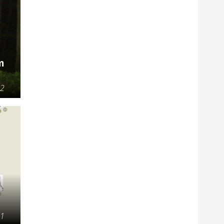
m
22
21