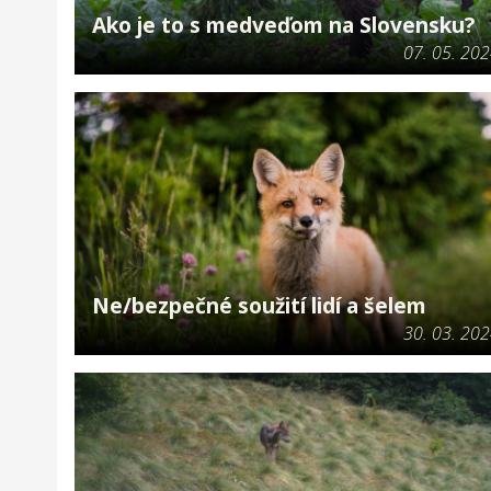
Ako je to s medveďom na Slovensku?
07. 05. 20
Ne/bezpečné soužití lidí a šelem
30. 03. 20