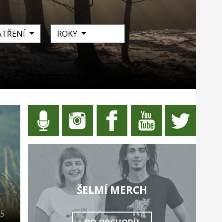
ATŘENÍ
ROKY
ŠELMÍ MERCH
25