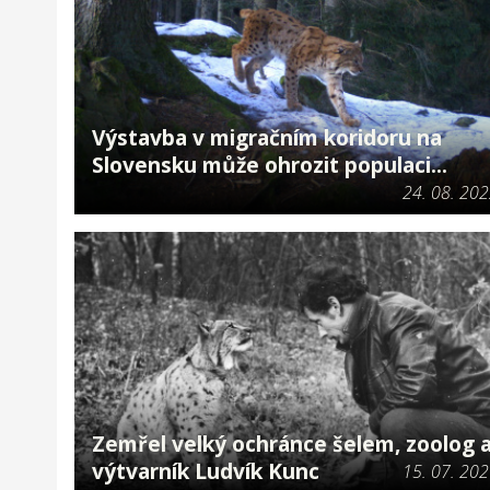
Výstavba v migračním koridoru na
Slovensku může ohrozit populaci...
24. 08. 20
Zemřel velký ochránce šelem, zoolog 
výtvarník Ludvík Kunc
15. 07. 20