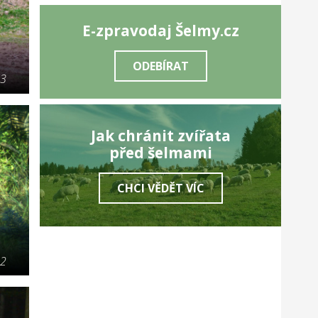
E-zpravodaj Šelmy.cz
ODEBÍRAT
23
Jak chránit zvířata
před šelmami
CHCI VĚDĚT VÍC
22