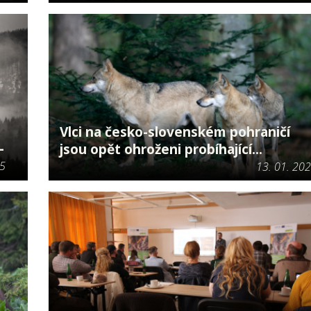
Vlci na česko-slovenském pohraničí
-
jsou opět ohroženi probíhající...
25
13. 01. 20