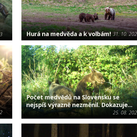
Hurá na medvěda a k volbám!
31. 10. 20
23
Počet medvědů na Slovensku se
nejspíš výrazně nezměnil. Dokazuje...
22
25. 08. 20