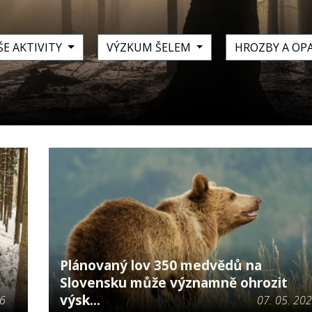
ŠE AKTIVITY
VÝZKUM ŠELEM
HROZBY A OP
Plánovaný lov 350 medvědů na
Slovensku může významně ohrozit
výsk...
26
07. 05. 20