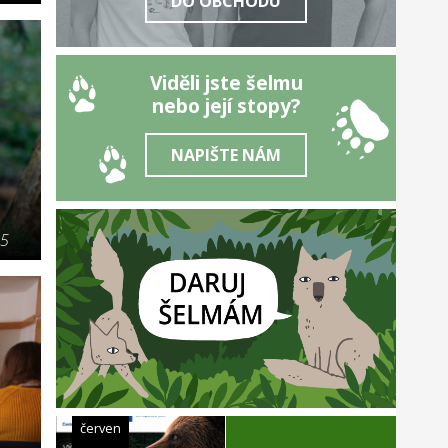
DO OBCHODU
Viděli jste šelmu
nebo její stopy?
NAPIŠTE NÁM
25
červen