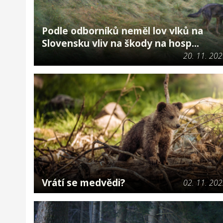
Podle odborníků neměl lov vlků na
Slovensku vliv na škody na hosp...
20. 11. 20
Vrátí se medvědi?
02. 11. 20