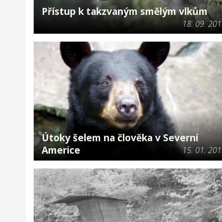
Přístup k takzvaným smělým vlkům
18. 09. 20
Útoky šelem na člověka v Severní
Americe
15. 01. 20