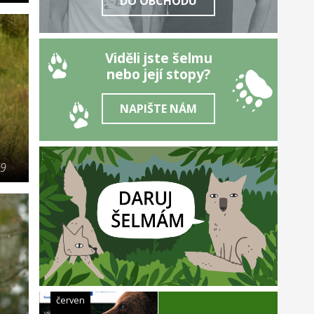
DO OBCHODU
Viděli jste šelmu
nebo její stopy?
NAPIŠTE NÁM
19
červen