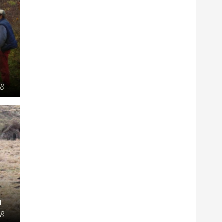
18
a
18