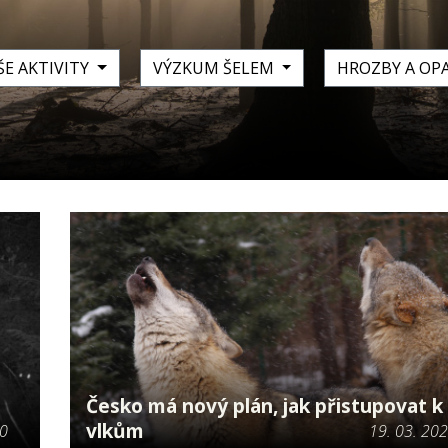
ŠE AKTIVITY
VÝZKUM ŠELEM
HROZBY A OP
Česko má nový plán, jak přistupovat k
vlkům
20
19. 03. 20