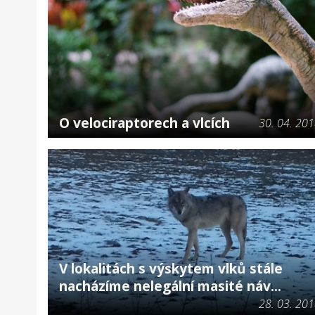
O velociraptorech a vlcích
30. 04. 20
V lokalitách s výskytem vlků stále
nacházíme nelegální masité náv...
28. 03. 20