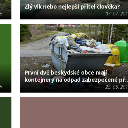
Zlý vlk nebo nejlepší přítel člověka?
16
07. 07. 20
První dvě beskydské obce mají
kontejnery na odpad zabezpečené př..
15
25. 06. 20