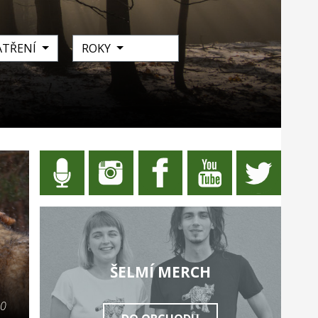
ATŘENÍ
ROKY
ŠELMÍ MERCH
20