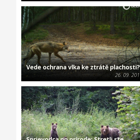
Vede ochrana vlka ke ztrátě plachosti?
26. 09. 20
Sprievodca po prírode: Stretli ste