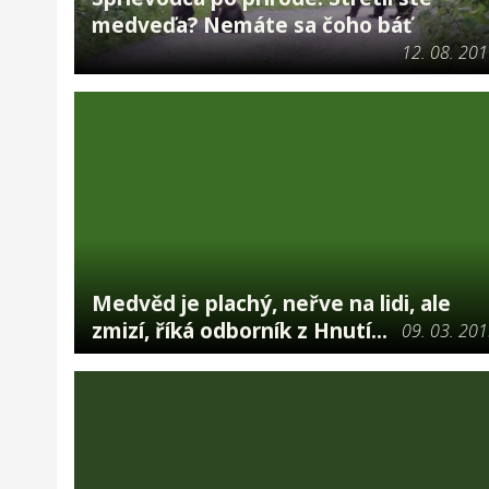
medveďa? Nemáte sa čoho báť
12. 08. 20
Medvěd je plachý, neřve na lidi, ale
zmizí, říká odborník z Hnutí...
09. 03. 20