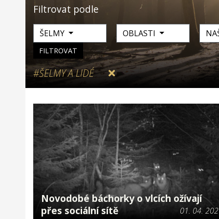
Filtrovat podle
ŠELMY
OBLASTI
NA
FILTROVAT
#ŠELMY A LIDÉ
Novodobé báchorky o vlcích ožívají
přes sociální sítě
01. 04. 20