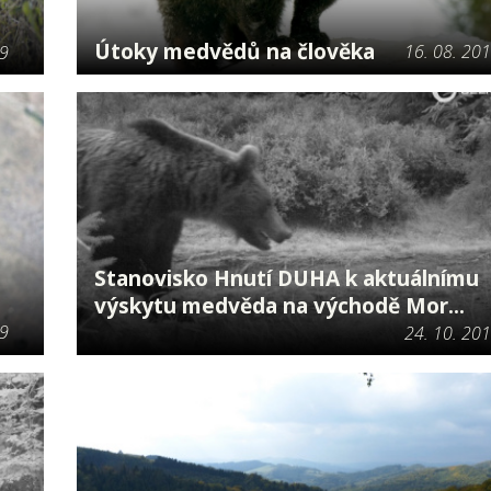
Útoky medvědů na člověka
16. 08. 20
19
Stanovisko Hnutí DUHA k aktuálnímu
výskytu medvěda na východě Mor...
19
24. 10. 20