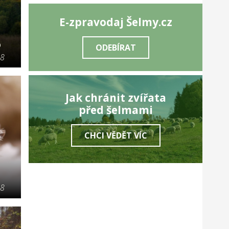
E-zpravodaj Šelmy.cz
o
ODEBÍRAT
18
Jak chránit zvířata
před šelmami
CHCI VĚDĚT VÍC
18