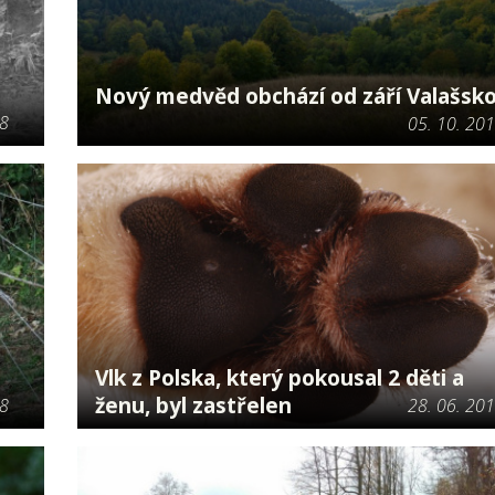
Nový medvěd obchází od září Valašsk
18
05. 10. 20
Vlk z Polska, který pokousal 2 děti a
ženu, byl zastřelen
18
28. 06. 20