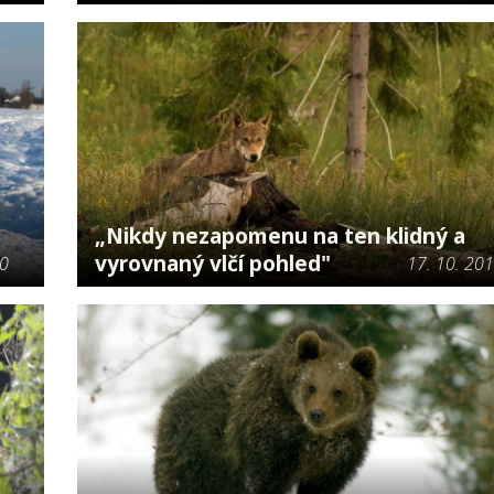
„Nikdy nezapomenu na ten klidný a
vyrovnaný vlčí pohled"
20
17. 10. 20