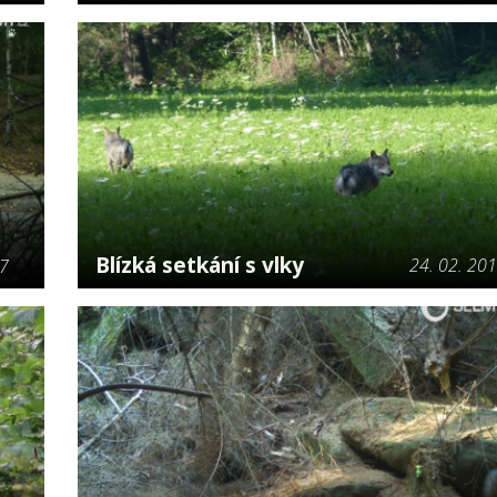
Blízká setkání s vlky
24. 02. 20
17