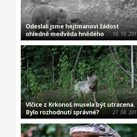
Odeslali jsme hejtmanovi žádost
ohledně medvěda hnědého
16. 10. 20
Vlčice z Krkonoš musela být utracena.
Bylo rozhodnutí správné?
27. 08. 20