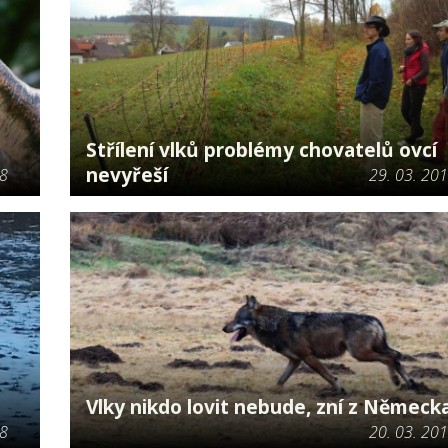
Střílení vlků problémy chovatelů ovcí
nevyřeší
18
29. 03. 20
Vlky nikdo lovit nebude, zní z Německ
18
20. 03. 20