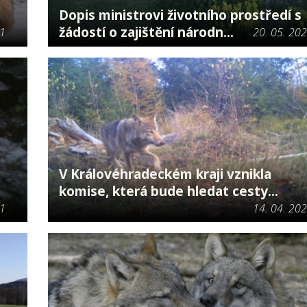
Dopis ministrovi životního prostředí s
žádostí o zajištění národn...
21
20. 05. 20
V Královéhradeckém kraji vznikla
komise, která bude hledat cesty...
21
14. 04. 20