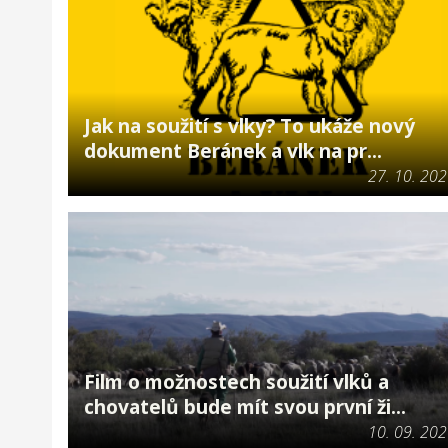
Jak na soužití s vlky? To ukáže nový
dokument Beránek a vlk na pr...
27. 10. 20
Film o možnostech soužití vlků a
chovatelů bude mít svou první ži...
10. 09. 20