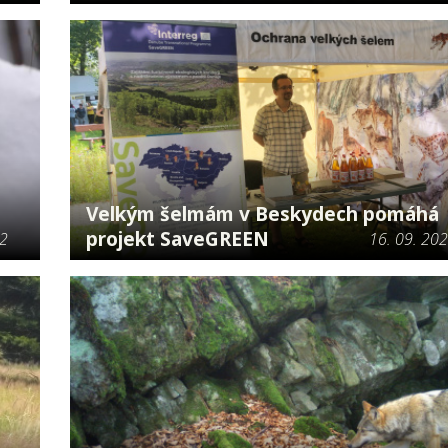
Velkým šelmám v Beskydech pomáhá
projekt SaveGREEN
22
16. 09. 20