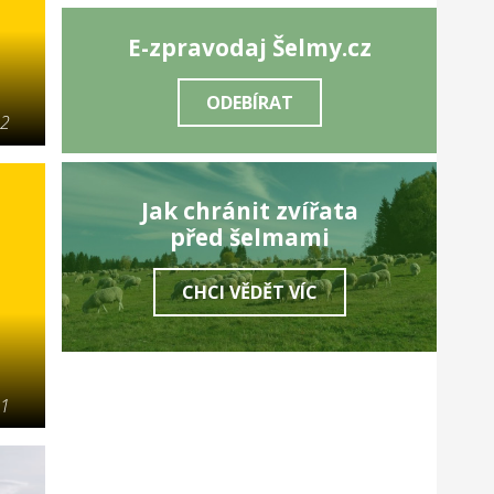
E-zpravodaj Šelmy.cz
ODEBÍRAT
22
Jak chránit zvířata
před šelmami
CHCI VĚDĚT VÍC
21