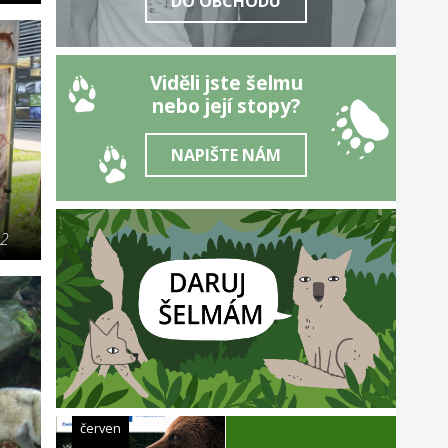
DO OBCHODU
Viděli jste šelmu
nebo její stopy?
NAPIŠTE NÁM
22
červen