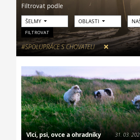
Filtrovat podle
ŠELMY
OBLASTI
NA
FILTROVAT
#SPOLUPRÁCE S CHOVATELI
Vlci, psi, ovce a ohradníky
31. 03. 20