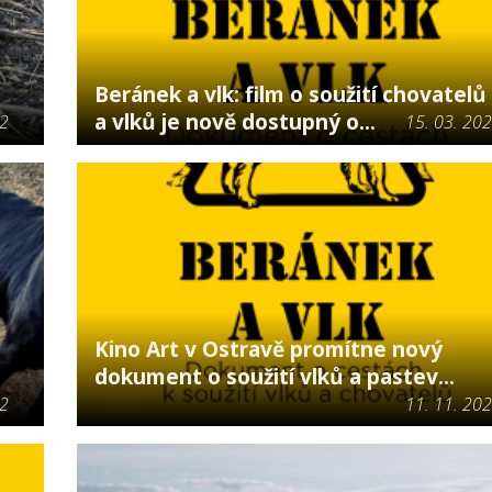
Beránek a vlk: film o soužití chovatelů
a vlků je nově dostupný o...
22
15. 03. 20
Kino Art v Ostravě promítne nový
dokument o soužití vlků a pastev...
22
11. 11. 20