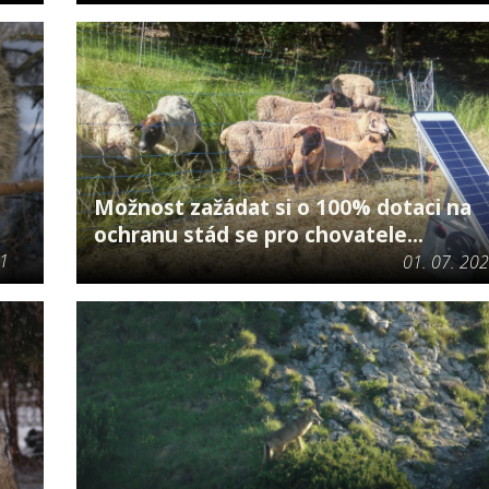
Možnost zažádat si o 100% dotaci na
ochranu stád se pro chovatele...
21
01. 07. 20