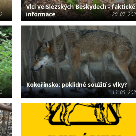
Vlci ve Slezských Beskydech - faktické
informace
22
20. 07. 20
Kokořínsko: poklidné soužití s vlky?
22
13. 05. 20