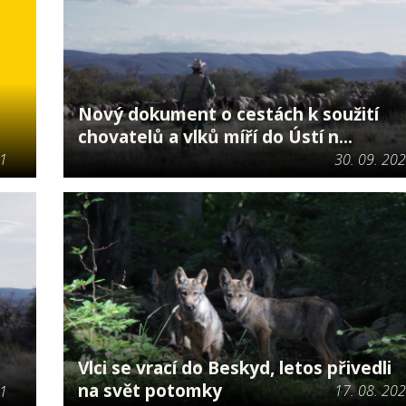
Nový dokument o cestách k soužití
chovatelů a vlků míří do Ústí n...
21
30. 09. 20
Vlci se vrací do Beskyd, letos přivedli
na svět potomky
17. 08. 20
21