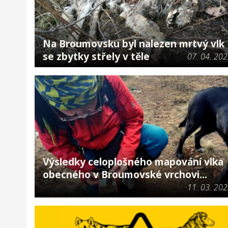
Na Broumovsku byl nalezen mrtvý vlk
se zbytky střely v těle
07. 04. 20
Výsledky celoplošného mapování vlka
obecného v Broumovské vrchovi...
11. 03. 20