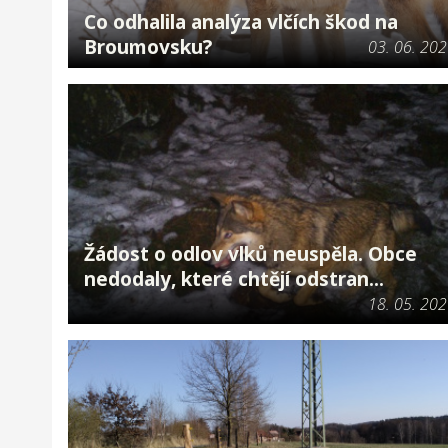
Co odhalila analýza vlčích škod na
Broumovsku?
03. 06. 20
Žádost o odlov vlků neuspěla. Obce
nedodaly, které chtějí odstran...
18. 05. 20