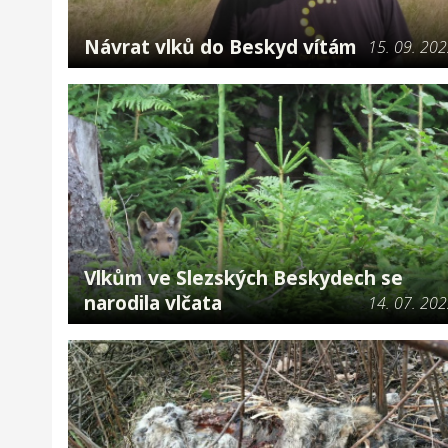
Návrat vlků do Beskyd vítám
15. 09. 20
Vlkům ve Slezských Beskydech se
narodila vlčata
14. 07. 20