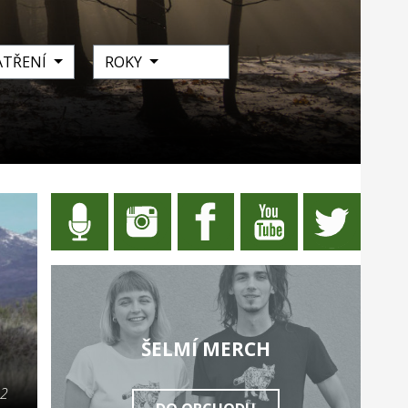
ATŘENÍ
ROKY
ŠELMÍ MERCH
22