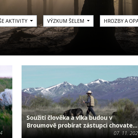
ŠE AKTIVITY
VÝZKUM ŠELEM
HROZBY A OP
Soužití člověka a vlka budou v
Broumově probírat zástupci chovate...
24
07. 11. 20