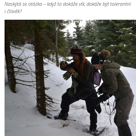
Naskýtá se otázka – když to dokáže vlk, dokáže být tolerantní
i člověk?