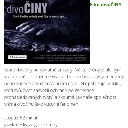
Film divoČINY
Staré divočiny nenávratně zmizely. Některé činy je ale nyní
vracejí zpět. Dokážeme však žít bok po boku s vlky, medvědy
nebo zubry? Dokumentární film divoČINY přibližuje úsilí lidí,
kteří svůj život zasvětili ochraně po generace
pronásledovaných tvorů a zkoumá, jak naše společnost
vnímá divočinu jako kulturní fenomén…
stopáž: 52 minut
jazyk: česky, anglické titulky