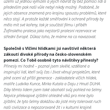
území už jednou vymizeli a jejich návrat by bez pomoci lidí a
především pak naší vůle nebyl nikdy možný. Podobně, že
jejich absence znamená pro krajinu spoustu problémů, které
něco stojí. A protože každé směřování k ochraně přírody by
mělo mít své kořeny, tak je součástí filmu i příběh
Žofínského pralesa jako nejstarší pralesní rezervace ve
střední Evropě. Důkaz toho, že máme na co navazovat.
Společně s Vlčími hlídkami jsi navštívil některá
zákoutí divoké přírody na česko-slovenském
pomezí. Co Tobě osobně tyto návštěvy přinesly?
Přinesly mi hodně – poznal jsem skvělé, vzdělané a
inspirující lidí, kteří svůj čas i život věnují projektům, které
plně ocení až příští generace - zakladatele vlčích hlídek,
malíře Ludvíka Kunce, Mirka Kutala a Daju z Hnutí DUHA.
Díky těmto lidem jsem také obohatil svůj pohled na šelmy.
Nejvíce překvapivé zjištění ohledně vlků pro mne bylo
zjištění, že tyto šelmy dokážou do jisté míry tolerovat ruch
naší civilizace a nepozorovaně žít i v kulturní krajině.