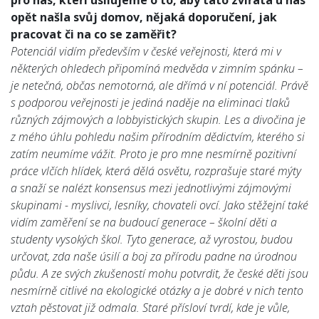
pro nás, kteří usilujeme o to, aby tato zvířata u nás
opět našla svůj domov, nějaká doporučení, jak
pracovat či na co se zaměřit?
Potenciál vidím především v české veřejnosti, která mi v
některých ohledech připomíná medvěda v zimním spánku –
je netečná, občas nemotorná, ale dřímá v ní potenciál. Právě
s podporou veřejnosti je jediná naděje na eliminaci tlaků
různých zájmových a lobbyistických skupin. Les a divočina je
z mého úhlu pohledu našim přírodním dědictvím, kterého si
zatím neumíme vážit. Proto je pro mne nesmírně pozitivní
práce vlčích hlídek, která dělá osvětu, rozprašuje staré mýty
a snaží se nalézt konsensus mezi jednotlivými zájmovými
skupinami - myslivci, lesníky, chovateli ovcí. Jako stěžejní také
vidím zaměření se na budoucí generace – školní děti a
studenty vysokých škol. Tyto generace, až vyrostou, budou
určovat, zda naše úsilí a boj za přírodu padne na úrodnou
půdu. A ze svých zkušeností mohu potvrdit, že české děti jsou
nesmírně citlivé na ekologické otázky a je dobré v nich tento
vztah pěstovat již odmala. Staré přísloví tvrdí, kde je vůle,