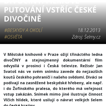
DIVOČINY: FILMOVÉ
PUTOVÁNÍ VSTŘÍC ČESKÉ
DIVOČINĚ
#BESKYDY A OKOLÍ
18.12.2013
#OSVĚTA
Zdroj: Šelmy.cz
V Městské knihovně v Praze ožijí třináctého ledna
divoČINY a stejnojmenný dokumentární film
odvysílá v prosinci i Česká televize. Režisér Jan
Svatoš nás ve svém snímku zavede do nejzazších
koutů českého pohraničí i našeho svědomí. Diváci se
podívají na zasněžené beskydské hřebeny, ale např.
i do Žofínského pralesa, do kterého má veřejnost
vstup zakázán. Snímek mimo jiné ilustruje činnost
Vlčích hlídek, které usilují o návrat velkých šelem
do české krajiny.