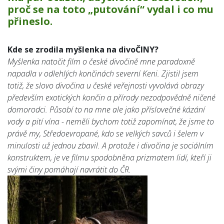
proč se na toto „putování“ vydal i co mu
přineslo.
Kde se zrodila myšlenka na divoČINY?
Myšlenka natočit film o české divočině mne paradoxně
napadla v odlehlých končinách severní Keni. Zjistil jsem
totiž, že slovo divočina u české veřejnosti vyvolává obrazy
především exotických končin a přírody nezodpovědně ničené
domorodci. Působí to na mne ale jako příslovečné kázání
vody a pití vína - neměli bychom totiž zapomínat, že jsme to
právě my, Středoevropané, kdo se velkých savců i šelem v
minulosti už jednou zbavil. A protože i divočina je sociálním
konstruktem, je ve filmu spodobněna prizmatem lidí, kteří ji
svými činy pomáhají navrátit do ČR.