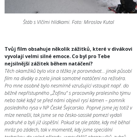
Štáb s Vlčími hlídkami. Foto: Miroslav Kutal
Tvůj film obsahuje několik zážitků, které v divákovi
vyvolají velmi silné emoce. Co byl pro Tebe
nejsilnější zážitek během natáčení?
Těch okamžiků bylo více a těžko je porovnávat… jinak působí
film na diváky a zcela jinak samotné natáčení na režiséra.
Pro mne osobně bylo nesmírně vzrušující vstoupit např. do
běžně nepřístupného „Žofínu“ s pracovníky pralesního týmu
nebo také když se před námi objevil rysí kámen – pomník
posledního rysa v NP České Švýcarsko. Poprvé jsme jej totiž v
mlze nenašli, tak jsme se na česko-sasské pomezí vydali
podruhé a byli již úspěšní. Pokud se ale ptáte, kdy mě běhal
mráz po zádech, tak v momentě, kdy jsme speciální