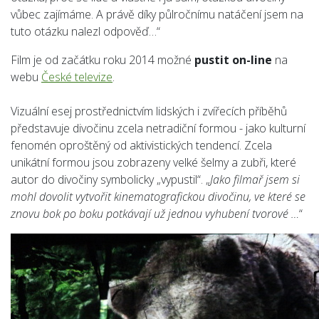
vůbec zajímáme. A právě díky půlročnímu natáčení jsem na
tuto otázku nalezl odpověď…“
Film je od začátku roku 2014 možné
pustit on-line
na
webu
České televize
.
Vizuální esej prostřednictvím lidských i zvířecích příběhů
představuje divočinu zcela netradiční formou - jako kulturní
fenomén oproštěný od aktivistických tendencí. Zcela
unikátní formou jsou zobrazeny velké šelmy a zubři, které
autor do divočiny symbolicky „vypustil“. „
Jako filmař jsem si
mohl dovolit vytvořit kinematografickou divočinu, ve které se
znovu bok po boku potkávají už jednou vyhubení tvorové …
“