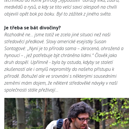
technikou do volné přírody „vypouštěli“ obrazy vlků, zubrů,
medvědů a rysů, a kdy se tito velcí savci alespoň na chvíli
objevili opět bok po boku. Byl to zážitek z jiného světa.
Je třeba se bát divočiny?
Rozhodně ne… jsme totiž ve zcela jiné situaci než naši
středověcí předkové. Slovy americké esejistky Susan
Sontagové: „Nyní je to příroda sama – zkrocená, ohrožená a
hynoucí – , jež potřebuje být chráněna lidmi.“ Člověk jako
druh dospěl. Upřímně - byla by ostuda, kdyby se staletí
zkušeností ale i omylů nepromítly do našeho přístupu k
přírodě. Bohužel ale ve srovnání s některými sousedními
zeměmi mám dojem, že některé středověké návyky v naší
společnosti stále přežívají…