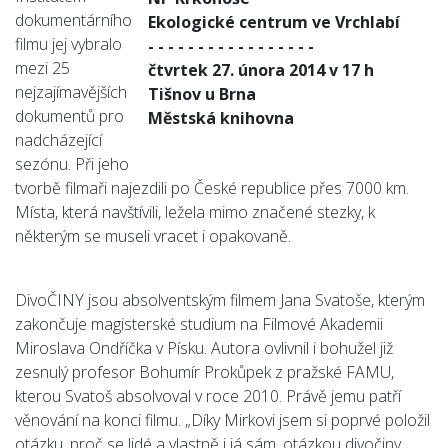
dokumentárního
Ekologické centrum ve Vrchlabí
filmu jej vybralo
- - - - - - - - - - - - - - - - -
mezi 25
čtvrtek 27. února 2014 v 17 h
nejzajímavějších
Tišnov u Brna
dokumentů pro
Městská knihovna
nadcházející
sezónu. Při jeho
tvorbě filmaři najezdili po České republice přes 7000 km.
Místa, která navštívili, ležela mimo značené stezky, k
některým se museli vracet i opakovaně.
DivoČINY jsou absolventským filmem Jana Svatoše, kterým
zakončuje magisterské studium na Filmové Akademii
Miroslava Ondříčka v Písku. Autora ovlivnil i bohužel již
zesnulý profesor Bohumír Prokůpek z pražské FAMU,
kterou Svatoš absolvoval v roce 2010. Právě jemu patří
věnování na konci filmu. „Díky Mirkovi jsem si poprvé položil
otázku, proč se lidé a vlastně i já sám, otázkou divočiny