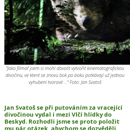
"
Jako filmař jsem si mohl dovolit vytvořit kinematografickou
divočinu, ve které se znovu bok po boku potkávají už jednou
vyhubení tvorové …"
Foto: Jan Svatoš
Jan Svatoš se při putováním za vracející
divočinou vydal i mezi Vlčí hlídky do
Beskyd. Rozhodli jsme se proto položit
mu pár otázek, abychom se dozvěděli,