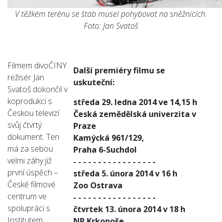
V těžkém terénu se štáb musel pohybovat na sněžnicích.
Foto: Jan Svatoš
Filmem divoČINY
Další premiéry filmu se
režisér Jan
uskuteční:
Svatoš dokončil v
koprodukci s
středa 29. ledna 2014 ve 14,15 h
Českou televizí
Česká zemědělská univerzita v
svůj čtvrtý
Praze
dokument. Ten
Kamýcká 961/129,
má za sebou
Praha 6-Suchdol
velmi záhy již
- - - - - - - - - - - - - - - - -
první úspěch –
středa 5. února 2014 v 16 h
České filmové
Zoo Ostrava
centrum ve
- - - - - - - - - - - - - - - - -
spolupráci s
čtvrtek 13. února 2014 v 18 h
Institutem
NP Krkonoše