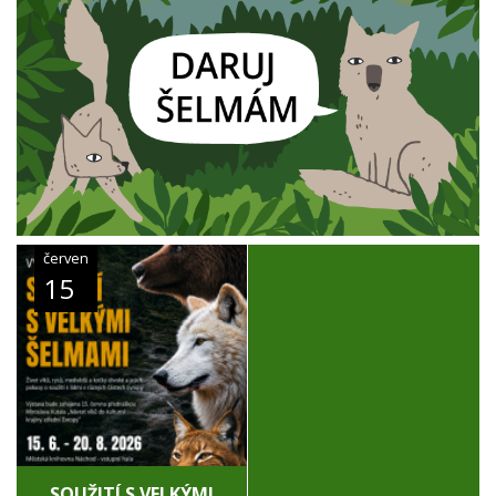
červen
15
SOUŽITÍ S VELKÝMI