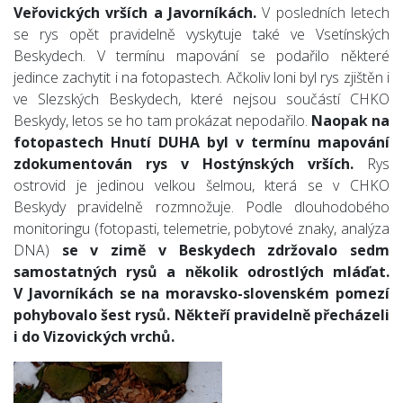
Veřovických vrších a Javorníkách.
V posledních letech
se rys opět pravidelně vyskytuje také ve Vsetínských
Beskydech. V termínu mapování se podařilo některé
jedince zachytit i na fotopastech. Ačkoliv loni byl rys zjištěn i
ve Slezských Beskydech, které nejsou součástí CHKO
Beskydy, letos se ho tam prokázat nepodařilo.
Naopak na
fotopastech Hnutí DUHA byl v termínu mapování
zdokumentován rys v Hostýnských vrších.
Rys
ostrovid je jedinou velkou šelmou, která se v CHKO
Beskydy pravidelně rozmnožuje. Podle dlouhodobého
monitoringu (fotopasti, telemetrie, pobytové znaky, analýza
DNA)
se v zimě v Beskydech zdržovalo sedm
samostatných rysů a několik odrostlých mláďat.
V Javorníkách se na moravsko-slovenském pomezí
pohybovalo šest rysů. Někteří pravidelně přecházeli
i do Vizovických vrchů.