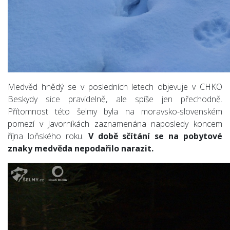
Medvěd hnědý
se v posledních letech objevuje v CHKO
Beskydy sice pravidelně, ale spíše jen přechodně.
Přítomnost této šelmy byla na moravsko-slovenském
pomezí v Javorníkách zaznamenána naposledy koncem
října loňského roku.
V době sčítání se na pobytové
znaky medvěda nepodařilo narazit.