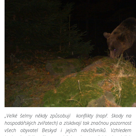
„Velké šelmy někdy způsobují konflikty (např. škody na
hospodářských zvířatech) a získávají tak značnou pozornost
všech obyvatel Beskyd i jejich návštěvníků. Vzhledem