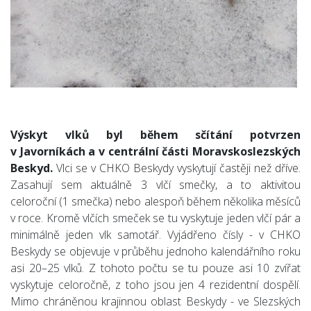
Výskyt vlků byl během sčítání potvrzen
v Javorníkách a v centrální části Moravskoslezských
Beskyd.
Vlci
se v CHKO Beskydy vyskytují častěji než dříve.
Zasahují sem aktuálně 3 vlčí smečky, a to aktivitou
celoroční (1 smečka) nebo alespoň během několika měsíců
v roce. Kromě vlčích smeček se tu vyskytuje jeden vlčí pár a
minimálně jeden vlk samotář. Vyjádřeno čísly - v CHKO
Beskydy se objevuje v průběhu jednoho kalendářního roku
asi 20–25 vlků. Z tohoto počtu se tu pouze asi 10 zvířat
vyskytuje celoročně, z toho jsou jen 4 rezidentní dospělí.
Mimo chráněnou krajinnou oblast Beskydy - ve Slezských