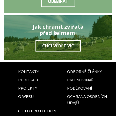
ODEBÍRAT
Jak chránit zvířata
před šelmami
CHCI VĚDĚT VÍC
KONTAKTY
ODBORNÉ ČLÁNKY
PUBLIKACE
PRO NOVINÁŘE
PROJEKTY
PODĚKOVÁNÍ
O WEBU
OCHRANA OSOBNÍCH
ÚDAJŮ
CHILD PROTECTION