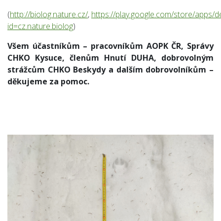
(
http://biolog.nature.cz/
,
https://play.google.com/store/apps/de
id=cz.nature.biolog
)
Všem účastníkům – pracovníkům AOPK ČR, Správy
CHKO Kysuce, členům Hnutí DUHA, dobrovolným
strážcům CHKO Beskydy a dalším dobrovolníkům –
děkujeme za pomoc.