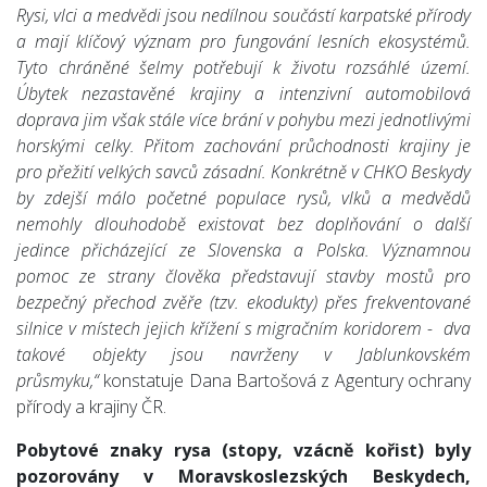
Rysi, vlci a medvědi jsou nedílnou součástí karpatské přírody
a mají klíčový význam pro fungování lesních ekosystémů.
Tyto chráněné šelmy potřebují k životu rozsáhlé území.
Úbytek nezastavěné krajiny a intenzivní automobilová
doprava jim však stále více brání v pohybu mezi jednotlivými
horskými celky. Přitom zachování průchodnosti krajiny je
pro přežití velkých savců zásadní. Konkrétně v CHKO Beskydy
by zdejší málo početné populace rysů, vlků a medvědů
nemohly dlouhodobě existovat bez doplňování o další
jedince přicházející ze Slovenska a Polska. Významnou
pomoc ze strany člověka představují stavby mostů pro
bezpečný přechod zvěře (tzv. ekodukty) přes frekventované
silnice v místech jejich křížení s migračním koridorem - dva
takové objekty jsou navrženy v Jablunkovském
průsmyku,“
konstatuje Dana Bartošová z Agentury ochrany
přírody a krajiny ČR.
Pobytové znaky rysa (stopy, vzácně kořist) byly
pozorovány v Moravskoslezských Beskydech,