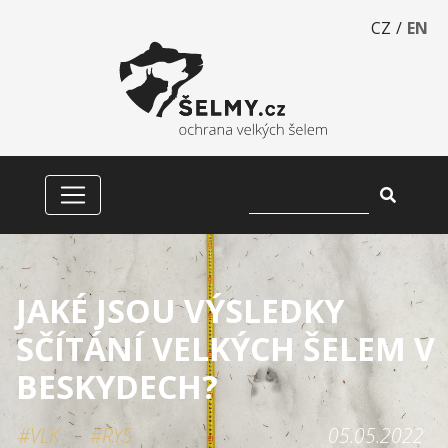
CZ
/
EN
JAKÉ JSOU VÝSLEDKY
SČÍTÁNÍ VELKÝCH ŠELEM V
BESKYDECH?
#VLK
#RYS
05.05.2022