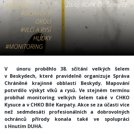
#MEDVĚD
Zdroj: AOPK ČR, Šelmy.cz
#BESKYDY A
OKOLÍ
#VLČÍ A RYSÍ
HLÍDKY
#MONITORING
V únoru proběhlo 38. sčítání velkých šelem
v Beskydech, které pravidelně organizuje Správa
Chráněné krajinné obblasti Beskydy. Mapování
potvrdilo výskyt vlků a rysů. Ve stejném termínu
probíhal monitoring velkých šelem také v CHKO
Kysuce a v CHKO Bílé Karpaty.
Akce se za účasti více
než sedmdesáti profesionálních a dobrovolných
ochránců přírody konala také ve spolupráci
s Hnutím DUHA.