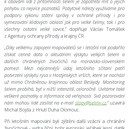
k obavám lidí z přítomnosti šelem je zapotřebí mít o jejich
pohybu co nejvíce poznatků. Pobytové nálezy využíváme pro
podporu výkonu státní správy v ochraně přírody i pro
vymezování klidových oblastí jak pro velké šelmy, tak i pro
všechny ostatní velké savce,“
doplňuje Václav Tomášek
z Agentury ochrany přírody a krajiny ČR.
„Díky velkému zapojení mapovatelů se i letošní rok podařilo
získat cenná data o aktuálním výskytu velkých šelem a
dalších chráněných živočichů na moravsko-slovenském
pomezí. Mezi nejcennější údaj letošního sčítání patří
potvrzení výskytu rysa v Hostýnských vrších, které se nachází
už mimo Chráněnou krajinnou oblast Beskydy. Monitoring
šelem probíhá, byť v nižší intenzitě, celoročně. Uvítáme také
veškeré poznatky a informace od veřejnosti. Svá pozorování
nám mohou lidé zasílat na e-mail
stopy@selmy.cz
,“
uzavírá
Michal Bojda z Hnutí Duha Olomouc.
Při letošním mapování byli zjištěni další vzácní a chránění
živočichové - vydra říční, bobr evropský, jeřábek lesní, datlík