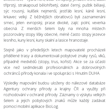
tříprstý, strakapoud bělohřbetý, datel černý, puštík bělavý,
sýc rousný, kulíšek nejmenší, jestřáb lesní, káně lesní,
krkavec velký. Z běžnějších obratlovců byli zaznamenáni
srnec, jelen evropský, prase divoké, zajíc polní, veverka
obecná. Z menších šelem byly na mnoha místech
pozorovány stopy lišky obecné, méně často stopy jezevce
lesního, kuny lesní, kuny skalní a lasice hranostaje.
Stejně jako v předešlých letech mapovatelé procházeli
přidělené trasy a dokumentovali pobytové znaky rysů, vlků,
případně medvědů (stopy, trus, kořist). Akce se za účasti
více než sedmdesáti profesionálních a dobrovolných
ochránců přírody konala i ve spolupráci s Hnutím DUHA.
Výsledky mapování budou uloženy do nálezové databáze
Agentury ochrany přírody a krajiny ČR a využity při
rozhodování v ochraně přírody. Záznamy o výskytu velkých
šelem a jejich pobytových znaků může každý zadávat
pomocí mobilní aplikace BioLog.