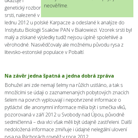
ukazuje i
neověříme.
genetický rozbor
srsti, nalezené v
lednu 2012 u polské Karpacze a odeslané k analýze do
Instytutu Biologii Ssaków PAN v Białowiezi. Vzorek srsti byl
malý a získané výsledky tudíž nejsou úplně spolehlivé a
věrohodné. Nasvědčovaly ale možnému původu rysa z
litevsko-estonské populace v Pobaltí.
Na závěr jedna špatná a jedna dobrá zpráva
Bohužel ani zde nemají šelmy na růžích ustláno, a tak s
množícími se údaji o zaznamenaných pobytových znacích
šelem na povrch vyplouvají i nepotvrzené informace o
pytláctví: dle anonymní informace měla být i smečka vlků,
pozorovaná v září 2012 u Svobody nad Úpou, původně
sedmičlenná – dva vlci však měli být údajně zastřeleni. Další
nedoložená informace zmiňuje i údajné nelegální ulovení
rysa na Rýchorách rovněž v roce 2012.