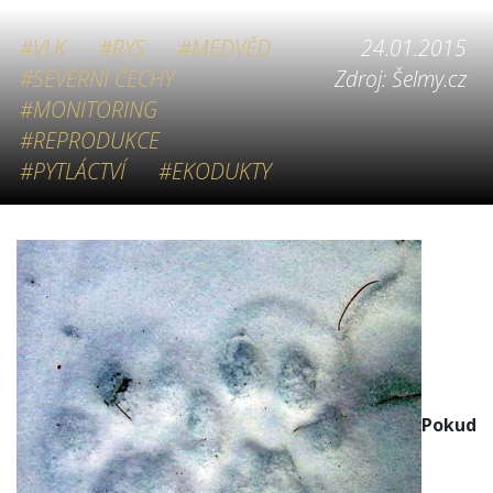
#VLK
#RYS
#MEDVĚD
24.01.2015
#SEVERNÍ ČECHY
Zdroj: Šelmy.cz
#MONITORING
#REPRODUKCE
#PYTLÁCTVÍ
#EKODUKTY
Pokud