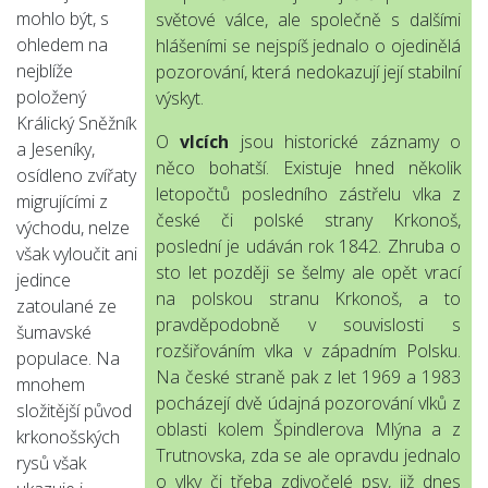
mohlo být, s
světové válce, ale společně s dalšími
ohledem na
hlášeními se nejspíš jednalo o ojedinělá
nejblíže
pozorování, která nedokazují její stabilní
položený
výskyt.
Králický Sněžník
O
vlcích
jsou historické záznamy o
a Jeseníky,
něco bohatší. Existuje hned několik
osídleno zvířaty
letopočtů posledního zástřelu vlka z
migrujícími z
české či polské strany Krkonoš,
východu, nelze
poslední je udáván rok 1842. Zhruba o
však vyloučit ani
sto let později se šelmy ale opět vrací
jedince
na polskou stranu Krkonoš, a to
zatoulané ze
pravděpodobně v souvislosti s
šumavské
rozšiřováním vlka v západním Polsku.
populace. Na
Na české straně pak z let 1969 a 1983
mnohem
pocházejí dvě údajná pozorování vlků z
složitější původ
oblasti kolem Špindlerova Mlýna a z
krkonošských
Trutnovska, zda se ale opravdu jednalo
rysů však
o vlky či třeba zdivočelé psy, již dnes