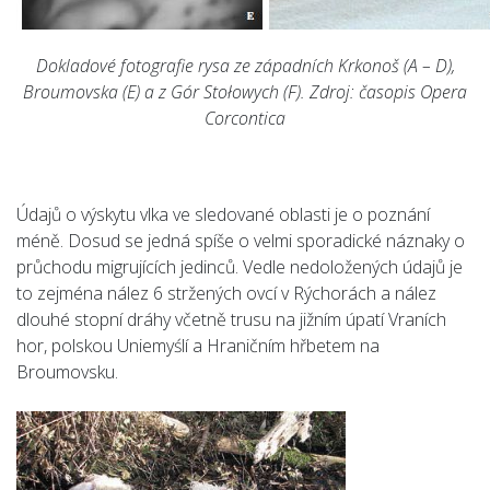
Dokladové fotografie rysa ze západních Krkonoš (A – D),
Broumovska (E) a z Gór Stołowych (F). Zdroj: časopis Opera
Corcontica
Údajů o výskytu vlka ve sledované oblasti je o poznání
méně. Dosud se jedná spíše o velmi sporadické náznaky o
průchodu migrujících jedinců. Vedle nedoložených údajů je
to zejména nález 6 stržených ovcí v Rýchorách a nález
dlouhé stopní dráhy včetně trusu na jižním úpatí Vraních
hor, polskou Uniemyślí a Hraničním hřbetem na
Broumovsku.