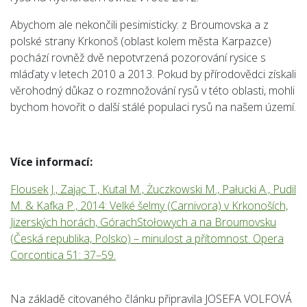
Abychom ale nekončili pesimisticky: z Broumovska a z
polské strany Krkonoš (oblast kolem města Karpazce)
pochází rovněž dvě nepotvrzená pozorování rysice s
mláďaty v letech 2010 a 2013. Pokud by přírodovědci získali
věrohodný důkaz o rozmnožování rysů v této oblasti, mohli
bychom hovořit o další stálé populaci rysů na našem území.
Více informací:
Flousek J., Zając T., Kutal M., Żuczkowski M., Pałucki A., Pudil
M. & Kafka P., 2014: Velké šelmy (Carnivora) v Krkonoších,
Jizerských horách, GórachStołowych a na Broumovsku
(Česká republika, Polsko) – minulost a přítomnost. Opera
Corcontica 51: 37–59.
Na základě citovaného článku připravila JOSEFA VOLFOVÁ