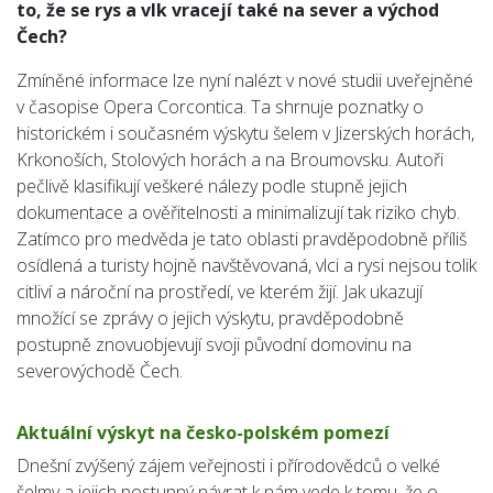
to, že se rys a vlk vracejí také na sever a východ
Čech?
Zmíněné informace lze nyní nalézt v nové studii uveřejněné
v časopise Opera Corcontica. Ta shrnuje poznatky o
historickém i současném výskytu šelem v Jizerských horách,
Krkonoších, Stolových horách a na Broumovsku. Autoři
pečlivě klasifikují veškeré nálezy podle stupně jejich
dokumentace a ověřitelnosti a minimalizují tak riziko chyb.
Zatímco pro medvěda je tato oblasti pravděpodobně příliš
osídlená a turisty hojně navštěvovaná, vlci a rysi nejsou tolik
citliví a nároční na prostředí, ve kterém žijí. Jak ukazují
množící se zprávy o jejich výskytu, pravděpodobně
postupně znovuobjevují svoji původní domovinu na
severovýchodě Čech.
Aktuální výskyt na česko-polském pomezí
Dnešní zvýšený zájem veřejnosti i přírodovědců o velké
šelmy a jejich postupný návrat k nám vede k tomu, že o