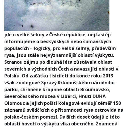
jde o velké šelmy v České republice, nejčastěji
informujeme o beskydských nebo šumavských
populacích – logicky, pro velké šelmy, především
rysa, jsou stále nejvýznamnější oblastí výskytu.
Stranou zájmu po dlouhá léta zůstávala oblast
severních a východních Čech a navazující oblasti v
Polsku. Od začátku tisíciletí do konce roku 2013
však zoologové Správy Krkonošského národního
parku, chráněné krajinné oblasti Broumovsko,
Severočeského muzea v Liberci, Hnutí DUHA
Olomouc a jejich polští kolegové evidují téměř 150
záznamů svědčících o přítomnosti rysa ostrovida na
polsko-českém pomezí. Dalších deset údajů z této
oblasti hovoří o výskytu vlka obecného. Znamená