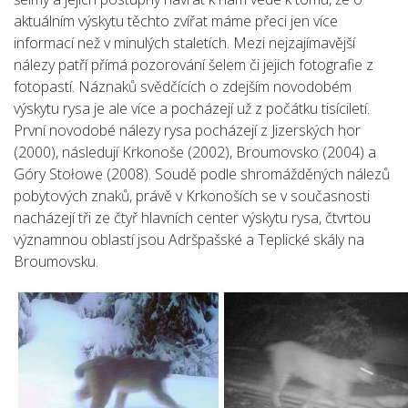
aktuálním výskytu těchto zvířat máme přeci jen více
informací než v minulých staletích. Mezi nejzajímavější
nálezy patří přímá pozorování šelem či jejich fotografie z
fotopastí. Náznaků svědčících o zdejším novodobém
výskytu rysa je ale více a pocházejí už z počátku tisíciletí.
První novodobé nálezy rysa pocházejí z Jizerských hor
(2000), následují Krkonoše (2002), Broumovsko (2004) a
Góry Stołowe (2008). Soudě podle shromážděných nálezů
pobytových znaků, právě v Krkonoších se v současnosti
nacházejí tři ze čtyř hlavních center výskytu rysa, čtvrtou
významnou oblastí jsou Adršpašské a Teplické skály na
Broumovsku.