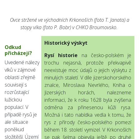
Ovce stržené ve východních Krkonoších (foto T. Janata) a
stopy vlka (foto P. Bobr) v CHKO Broumovsko.
Historický výskyt
Odkud
přicházejí?
Rysí historie
na česko-polském je
Uvedené nálezy
trochu nejasná, protože překvapivě
vlků v zájmové
neexistuje moc údajů o jejich výskytu z
oblasti zřejmě
minulých staletí. V díle jizerskohorského
souvisejí s
znalce, Miroslava Nevrlého, Kniha o
rozrůstající
Jizerských horách, nalezneme
lužickou
informaci, že k roku 1628 byla zvýšena
populací. V
odměna za přinesenou kůži rysa.
případě rysů je
Možná i tato nabídka vedla k tomu, že
ale situace
rys z přírody česko-polského pomezí
poněkud
během 18. století vymizel. V Krkonoších
složitější. Území
se pak šelma objevila ještě po druhé