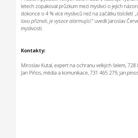
letech zopakoval průzkum mezi myslivci o jejich názo
dokonce o 4 % více myslivců než na začátku tisíciletí. „
lovu přiznali, je vysoce alarmující
.“ uvedli Jaroslav Če
myslivosti.
Kontakty:
Miroslav Kutal, expert na ochranu velkých šelem, 728
Jan Piňos, média a komunikace, 731 465 279, jan.pin