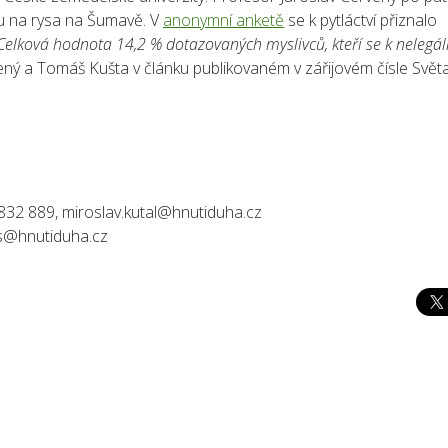
ru na rysa na Šumavě. V
anonymní anketě
se k pytláctví přiznalo
Celková hodnota 14,2 % dotazovaných myslivců, kteří se k nelegá
rvený a Tomáš Kušta v článku publikovaném v zářijovém čísle Svět
 832 889, miroslav.kutal@hnutiduha.cz
os@hnutiduha.cz