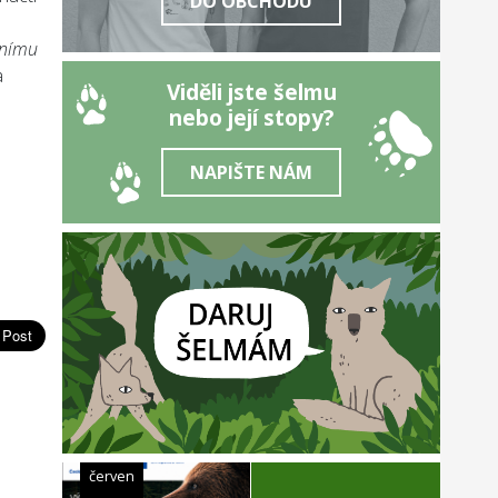
DO OBCHODU
lnímu
a
Viděli jste šelmu
nebo její stopy?
NAPIŠTE NÁM
červen