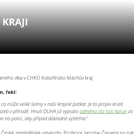
KRAJI
eného vlka v CHKO Kokořínsko-Máchův kraj.
, řekl:
 co může velké šelmy v naší krajině potkat. Je to projev kruté
azeb v přírodě. Hnutí DUHA již vypsalo
odměnu sto tisíc korun
za
 na polici, aby případ důkladně vyšetřila
.“
m České zemědělské univerzity. Profesor Jaroslav Červený po pat