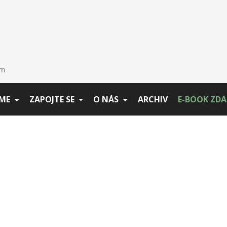
ME
ZAPOJTE SE
O NÁS
ARCHIV
E-BOOK ZD