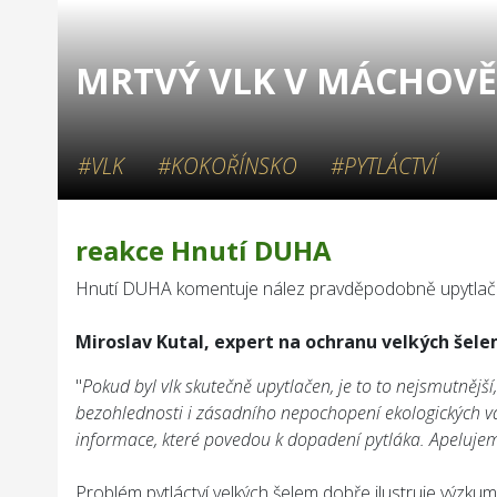
MRTVÝ VLK V MÁCHOVĚ 
#VLK
#KOKOŘÍNSKO
#PYTLÁCTVÍ
reakce Hnutí DUHA
Hnutí DUHA komentuje nález pravděpodobně upytlač
Miroslav Kutal, expert na ochranu velkých šelem
"
Pokud byl vlk skutečně upytlačen, je to to nejsmutnější,
bezohlednosti i zásadního nepochopení ekologických v
informace, které povedou k dopadení pytláka. Apelujeme
Problém pytláctví velkých šelem dobře ilustruje výzku