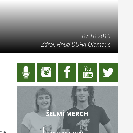
07.10.2015
Zdroj: Hnutí DUHA Olomouc
ŠELMÍ MERCH
nácti