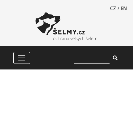
CZ
/
EN
NÁLEZ UHYNULÉHO RYSA
OSTROVIDA V CHKO
BESKYDY