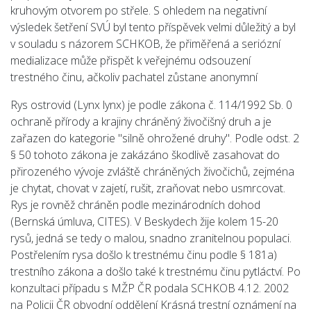
kruhovým otvorem po střele. S ohledem na negativní
výsledek šetření SVÚ byl tento příspěvek velmi důležitý a byl
v souladu s názorem SCHKOB, že přiměřená a seriózní
medializace může přispět k veřejnému odsouzení
trestného činu, ačkoliv pachatel zůstane anonymní
Rys ostrovid (Lynx lynx) je podle zákona č. 114/1992 Sb. 0
ochraně přírody a krajiny chráněný živočišný druh a je
zařazen do kategorie "silně ohrožené druhy". Podle odst. 2
§ 50 tohoto zákona je zakázáno škodlivě zasahovat do
přirozeného vývoje zvláště chráněných živočichů, zejména
je chytat, chovat v zajetí, rušit, zraňovat nebo usmrcovat.
Rys je rovněž chráněn podle mezinárodních dohod
(Bernská úmluva, CITES). V Beskydech žije kolem 15-20
rysů, jedná se tedy o malou, snadno zranitelnou populaci.
Postřelením rysa došlo k trestnému činu podle § 181a)
trestního zákona a došlo také k trestnému činu pytláctví. Po
konzultaci případu s MŽP ČR podala SCHKOB 4.12. 2002
na Policii ČR obvodní oddělení Krásná trestní oznámení na