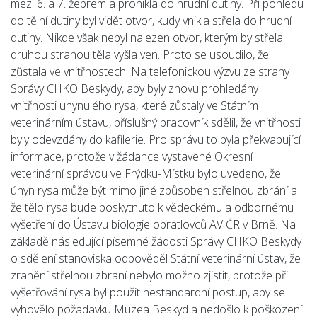
mezi 6. a 7. žebrem a pronikla do hrudní dutiny. Při pohledu
do tělní dutiny byl vidět otvor, kudy vnikla střela do hrudní
dutiny. Nikde však nebyl nalezen otvor, kterým by střela
druhou stranou těla vyšla ven. Proto se usoudilo, že
zůstala ve vnitřnostech. Na telefonickou výzvu ze strany
Správy CHKO Beskydy, aby byly znovu prohledány
vnitřnosti uhynulého rysa, které zůstaly ve Státním
veterinárním ústavu, příslušný pracovník sdělil, že vnitřnosti
byly odevzdány do kafilerie. Pro správu to byla překvapující
informace, protože v žádance vystavené Okresní
veterinární správou ve Frýdku-Místku bylo uvedeno, že
úhyn rysa může být mimo jiné způsoben střelnou zbrání a
že tělo rysa bude poskytnuto k vědeckému a odbornému
vyšetření do Ústavu biologie obratlovců AV ČR v Brně. Na
základě následující písemné žádosti Správy CHKO Beskydy
o sdělení stanoviska odpověděl Státní veterinární ústav, že
zranění střelnou zbraní nebylo možno zjistit, protože při
vyšetřování rysa byl použit nestandardní postup, aby se
vyhovělo požadavku Muzea Beskyd a nedošlo k poškození