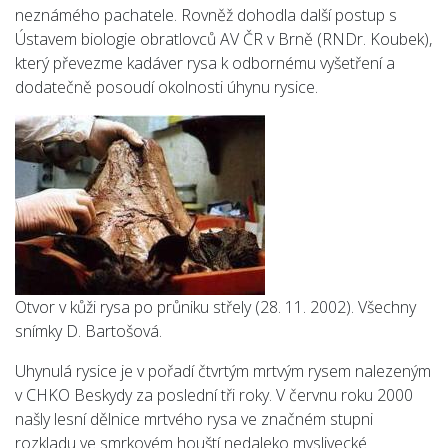
neznámého pachatele. Rovněž dohodla další postup s
Ústavem biologie obratlovců AV ČR v Brně (RNDr. Koubek),
který převezme kadáver rysa k odbornému vyšetření a
dodatečně posoudí okolnosti úhynu rysice.
Otvor v kůži rysa po průniku střely (28. 11. 2002). Všechny
snímky D. Bartošová.
Uhynulá rysice je v pořadí čtvrtým mrtvým rysem nalezeným
v CHKO Beskydy za poslední tři roky. V červnu roku 2000
našly lesní dělnice mrtvého rysa ve značném stupni
rozkladu ve smrkovém houští nedaleko myslivecké