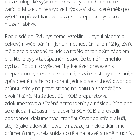
parazitologické vyšetření. Převoz rysa do Olomouce
zařídilo Muzeum Beskyd ve Frýdku-Místku, které mělo po
vyšetření převzít kadáver a zajistit preparaci rysa pro
muzejní sbírky.
Podle sdělení SVÚ rys neměl vzteklinu, uhynul hladem a
celkovým vyčerpáním - Jeho hmotnost činila jen 12 kg. Zvíře
mělo zcela prázdný žaludek a trpělo chronickým zápalem
plic, které byly v tak špatném stavu, že téměř nemohlo
dýchat. Po tomto vyšetření byl kadáver převezen k
preparátorce, která nalezla na těle zvířete stopy po zranění
způsobeném střelnou zbraní. Jednalo se kruhový otvor po
průniku střely na pravé straně hrudníku a zhmožděné
okolní tkáně. Na žádost SCHKOB preparátorka
zdokumentovala zjištěné zhmožděniny a následujícího dne
se ohledání zúčastnili pracovníci SCHKOB a provedli
podrobnou dokumentaci zranění. Otvor po střele v kůži,
stejně jako adekvátní otvor v navazující měkké tkáni, měl
průměr 8 mm, střela vnikla do těla na pravé straně hrudníku