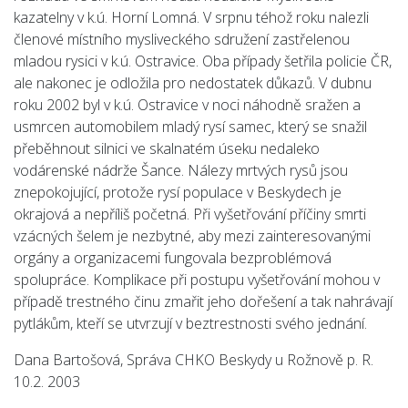
kazatelny v k.ú. Horní Lomná. V srpnu téhož roku nalezli
členové místního mysliveckého sdružení zastřelenou
mladou rysici v k.ú. Ostravice. Oba případy šetřila policie ČR,
ale nakonec je odložila pro nedostatek důkazů. V dubnu
roku 2002 byl v k.ú. Ostravice v noci náhodně sražen a
usmrcen automobilem mladý rysí samec, který se snažil
přeběhnout silnici ve skalnatém úseku nedaleko
vodárenské nádrže Šance. Nálezy mrtvých rysů jsou
znepokojující, protože rysí populace v Beskydech je
okrajová a nepříliš početná. Při vyšetřování příčiny smrti
vzácných šelem je nezbytné, aby mezi zainteresovanými
orgány a organizacemi fungovala bezproblémová
spolupráce. Komplikace při postupu vyšetřování mohou v
případě trestného činu zmařit jeho dořešení a tak nahrávají
pytlákům, kteří se utvrzují v beztrestnosti svého jednání.
Dana Bartošová, Správa CHKO Beskydy u Rožnově p. R.
10.2. 2003