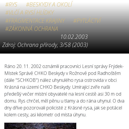
#RYS
#BESKYDY A OKOLÍ
#VLČÍ A RYSÍ HLÍDKY
#FRAGMENTACE KRAJINY
#PYTLÁCTVÍ
#ZÁKONNÁ OCHRANA
10.02.2003
Zdroj: Ochrana přírody, 3/58 (2003)
Ráno 20. 11. 2002 oznámili pracovníci Lesní správy Frýdek-
Místek Správě CHKO Beskydy v Rožnově pod Radhoštěm
(dále "SCHKOB") nález uhynulého rysa ostrovida v obci
Krásná na území CHKO Beskydy. Umírající zvíře našli
předešlý večer místní obyvatelé na lesní cestě asi 30 m od
domu. Rys chrčel, měl pěnu u tlamy a do rána uhynul. O dva
dny dříve pozorovali policisté z Krásné rysa, jak se potácel
kolem cesty, asi kilometr od místa úhynu.