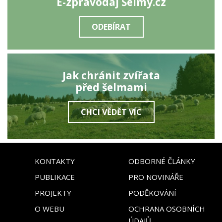
E-zpravodaj Šelmy.cz
ODEBÍRAT
Jak chránit zvířata
před šelmami
CHCI VĚDĚT VÍC
KONTAKTY
ODBORNÉ ČLÁNKY
PUBLIKACE
PRO NOVINÁŘE
PROJEKTY
PODĚKOVÁNÍ
O WEBU
OCHRANA OSOBNÍCH
ÚDAJŮ