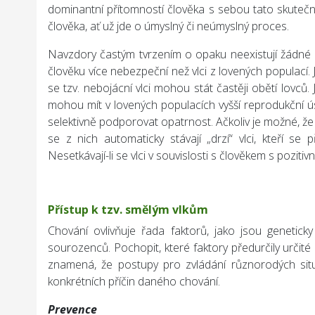
dominantní přítomností člověka s sebou tato skutečno
člověka, ať už jde o úmyslný či neúmyslný proces.
Navzdory častým tvrzením o opaku neexistují žádné vě
člověku více nebezpeční než vlci z lovených populací
se tzv. nebojácní vlci mohou stát častěji obětí lovců.
mohou mít v lovených populacích vyšší reprodukční ú
selektivně podporovat opatrnost. Ačkoliv je možné, ž
se z nich automaticky stávají „drzí“ vlci, kteří se 
Nesetkávají-li se vlci v souvislosti s člověkem s pozitivn
Přístup k tzv. smělým vlkům
Chování ovlivňuje řada faktorů, jako jsou geneticky 
sourozenců. Pochopit, které faktory předurčily určité 
znamená, že postupy pro zvládání různorodých situ
konkrétních příčin daného chování.
Prevence