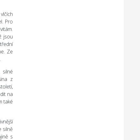
vlčích
el. Pro
ivitám.
ž jsou
třední
ne. Ze
.
 silné
šina z
oletí,
dit na
m také
vnější
 silně
jině s