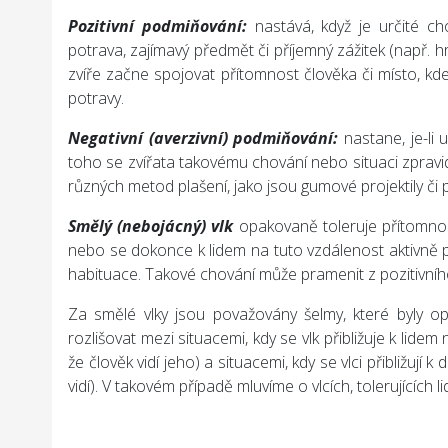
Pozitivní podmiňování
:
nastává, když je určité c
potrava, zajímavý předmět či příjemný zážitek (např. h
zvíře začne spojovat přítomnost člověka či místo, kde
potravy.
Negativní (averzivní) podmiňování
:
nastane, je-li 
toho se zvířata takovému chování nebo situaci zprav
různých metod plašení, jako jsou gumové projektily či 
Smělý (nebojácný) vlk
opakovaně toleruje přítomnost
nebo se dokonce k lidem na tuto vzdálenost aktivně p
habituace. Takové chování může pramenit z pozitivníh
Za smělé vlky jsou považovány šelmy, které byly o
rozlišovat mezi situacemi, kdy se vlk přibližuje k lidem 
že člověk vidí jeho) a situacemi, kdy se vlci přibližují 
vidí). V takovém případě mluvíme o vlcích, tolerujících l