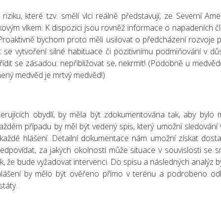
iziku, které tzv. smělí vlci reálně představují, ze Severní Amer
kovým vlkem. K dispozici jsou rovněž informace o napadeních č
 Proaktivně bychom proto měli usilovat o předcházení rozvoje př
 se vytvoření silné habituace či pozitivnímu podmiňování v dů
řídit se zásadou: nepřibližovat se, nekrmit! (Podobně u medvědů
rmený medvěd je mrtvý medvěd!)
tolerujících obydlí, by měla být zdokumentována tak, aby bylo
aždém případu by měl být vedený spis, který umožní sledování 
 každé hlášení. Detailní dokumentace nám umožní získat dost
edpovídat, za jakých okolností může situace v souvislosti se 
ak, že bude vyžadovat intervenci. Do spisu a následných analýz b
 hlášení by mělo být ověřeno přímo v terénu a podrobeno o
státy.