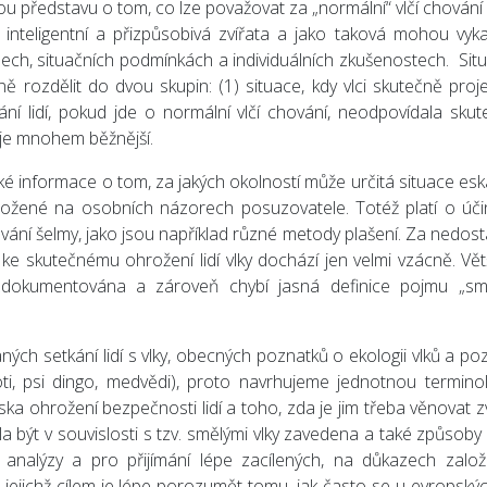
u představu o tom, co lze považovat za „normální“ vlčí chování 
 inteligentní a přizpůsobivá zvířata a jako taková mohou vyk
sech, situačních podmínkách a individuálních zkušenostech. Situ
ně rozdělit do dvou skupin: (1) situace, kdy vlci skutečně proje
ní lidí, pokud jde o normální vlčí chování, neodpovídala sku
 je mnohem běžnější.
é informace o tom, za jakých okolností může určitá situace esk
aložené na osobních názorech posuzovatele. Totéž platí o úči
ování šelmy, jako jsou například různé metody plašení. Za nedos
 ke skutečnému ohrožení lidí vlky dochází jen velmi vzácně. Vět
zdokumentována a zároveň chybí jasná definice pojmu „smě
ých setkání lidí s vlky, obecných poznatků o ekologii vlků a po
oti, psi dingo, medvědi), proto navrhujeme jednotnou terminol
a ohrožení bezpečnosti lidí a toho, zda je jim třeba věnovat zv
a být v souvislosti s tzv. smělými vlky zavedena a také způsoby
analýzy a pro přijímání lépe zacílených, na důkazech zalo
jejichž cílem je lépe porozumět tomu, jak často se u evropskýc