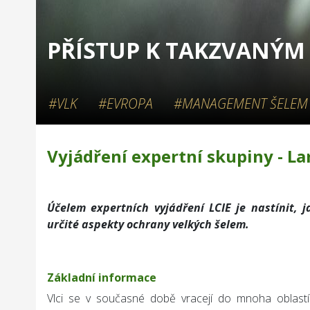
PŘÍSTUP K TAKZVANÝM
#VLK
#EVROPA
#MANAGEMENT ŠELEM
Vyjádření expertní skupiny - Lar
Účelem expertních vyjádření LCIE je nastínit, 
určité aspekty ochrany velkých šelem.
Základní informace
Vlci se v současné době vracejí do mnoha oblastí E