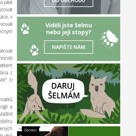
DO OBCHODU
a jaké
azovat
ace, v
vovali
Viděli jste šelmu
nebo její stopy?
tečným
NAPIŠTE NÁM
alovat
nnosti
tatkem
šina z
lí“ či
znatků
ogii a
láštní
 sběru
žených
červen
h vlků