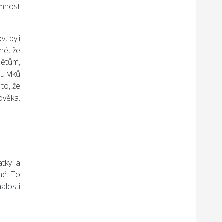
omnost
, byli
né, že
nětům,
u vlků
to, že
ověka.
atky a
né. To
alosti