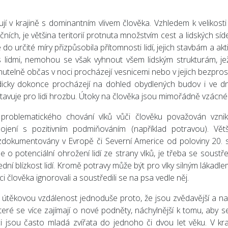
jí v krajině s dominantním vlivem člověka. Vzhledem k velikosti 
ečních, je většina teritorií protnuta množstvím cest a lidských síd
 do určité míry přizpůsobila přítomnosti lidí, jejich stavbám a akt
s lidmi, nemohou se však vyhnout všem lidským strukturám, je
yhnutelně občas v noci procházejí vesnicemi nebo v jejich bezpros
radicky dokonce procházejí na dohled obydlených budov i ve d
stavuje pro lidi hrozbu. Útoky na člověka jsou mimořádně vzácné
problematického chování vlků vůči člověku považován vznik
pojení s pozitivním podmiňováním (například potravou). Vět
y zdokumentovány v Evropě či Severní Americe od poloviny 20. st
 o potenciální ohrožení lidí ze strany vlků, je třeba se soustře
ední blízkost lidí. Kromě potravy může být pro vlky silným lákadle
i člověka ignorovali a soustředili se na psa vedle něj.
í útěkovou vzdálenost jednoduše proto, že jsou zvědavější a nai
teré se více zajímají o nové podněty, náchylnější k tomu, aby se
lci jsou často mladá zvířata do jednoho či dvou let věku. V kra