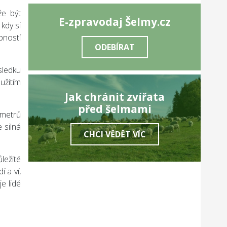
že být
E-zpravodaj Šelmy.cz
kdy si
pností
ODEBÍRAT
sledku
užitím
Jak chránit zvířata
před šelmami
 metrů
 silná
CHCI VĚDĚT VÍC
ležité
í a ví,
je lidé