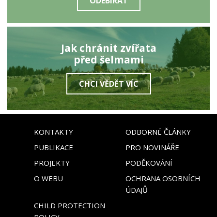
ODEBÍRAT
Jak chránit zvířata
před šelmami
CHCI VĚDĚT VÍC
KONTAKTY
ODBORNÉ ČLÁNKY
PUBLIKACE
PRO NOVINÁŘE
PROJEKTY
PODĚKOVÁNÍ
O WEBU
OCHRANA OSOBNÍCH
ÚDAJŮ
CHILD PROTECTION
POLICY