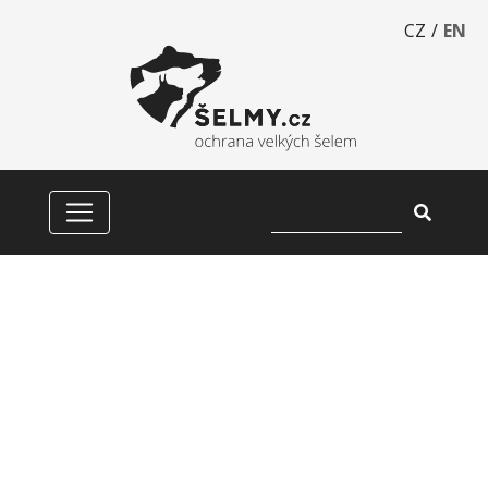
CZ
/
EN
ŠUMAVŠTÍ RYSI BRÁNÍ
VÝSTAVBĚ BAVORSKÉ
SILNICE NA ŽELEZNOU