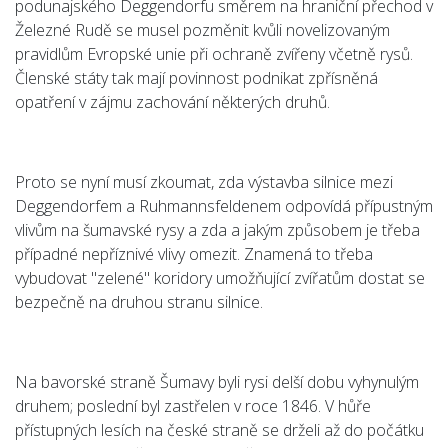
podunajského Deggendorfu směrem na hraniční přechod v
Železné Rudě se musel pozměnit kvůli novelizovaným
pravidlům Evropské unie při ochraně zvířeny včetně rysů.
Členské státy tak mají povinnost podnikat zpřísněná
opatření v zájmu zachování některých druhů.
Proto se nyní musí zkoumat, zda výstavba silnice mezi
Deggendorfem a Ruhmannsfeldenem odpovídá přípustným
vlivům na šumavské rysy a zda a jakým způsobem je třeba
případné nepříznivé vlivy omezit. Znamená to třeba
vybudovat "zelené" koridory umožňující zvířatům dostat se
bezpečně na druhou stranu silnice.
Na bavorské straně Šumavy byli rysi delší dobu vyhynulým
druhem; poslední byl zastřelen v roce 1846. V hůře
přístupných lesích na české straně se drželi až do počátku