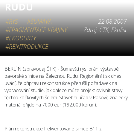
RUDU
#RYS
#ŠUMAVA
22.08.2007
#FRAGMENTACE KRAJINY
Zdroj: ČTK, Ekolist
#EKODUKTY
#REINTRODUKCE
BERLÍN (zpravodaj ČTK) - Šumavští rysi brání výstavbě
bavorské silnice na Železnou Rudu. Regionální tisk dnes
uvádí, že přípravu rekonstrukce přerušil požadavek na
vypracování studie, jak dalece může projekt ovlivnit stavy
těchto kočkovitých šelem. Stavební úřad v Pasově znalecký
materiál přijde na 7000 eur (192.000 korun).
Plán rekonstrukce frekventované silnice B11 z