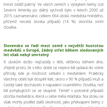
trend zvlášť patrný. Ve všech zemích s výskytem šelmy (od
Severní Ameriky po dálný východ) bylo v letech 2000 až
2015 zaznamenáno celkem 664 útoků medvěda hnědého,
přičemž necelá stovka případů (14 %) skončila smrtí
člověka.
Slovensko se řadí mezi země s největší hustotou
medvědů v Evropě, žádný střet během sledovaných
let však nebyl smrtelný
K útokům došlo nejčastěji v létě, většinou během dne,
zřejmě proto, že v této době se nejvíce lidí vydává do volné
přírody, kde je možnost setkání s medvědem. Prakticky
všechny oběti byli dospělí lidé, skoro v 90 % případů muži a
častěji také docházelo k napadení osamělého člověka, než
lidí pohybujících se ve skupině. Téměř v polovině případů
útočila medvědice, která u sebe měla mláďata. Na útoku se
však mohly podílet další okolnosti, jako překvapení šelmy z