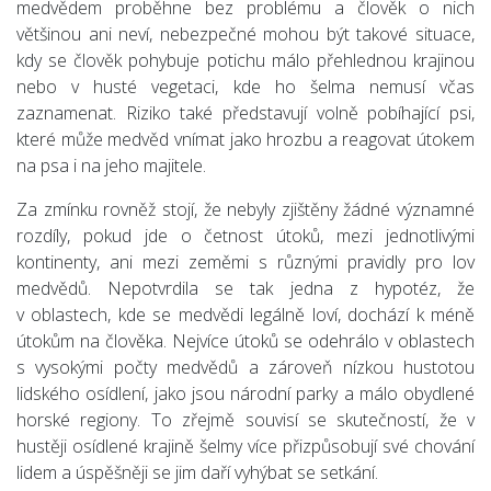
medvědem proběhne bez problému a člověk o nich
většinou ani neví, nebezpečné mohou být takové situace,
kdy se člověk pohybuje potichu málo přehlednou krajinou
nebo v husté vegetaci, kde ho šelma nemusí včas
zaznamenat. Riziko také představují volně pobíhající psi,
které může medvěd vnímat jako hrozbu a reagovat útokem
na psa i na jeho majitele.
Za zmínku rovněž stojí, že nebyly zjištěny žádné významné
rozdíly, pokud jde o četnost útoků, mezi jednotlivými
kontinenty, ani mezi zeměmi s různými pravidly pro lov
medvědů. Nepotvrdila se tak jedna z hypotéz, že
v oblastech, kde se medvědi legálně loví, dochází k méně
útokům na člověka. Nejvíce útoků se odehrálo v oblastech
s vysokými počty medvědů a zároveň nízkou hustotou
lidského osídlení, jako jsou národní parky a málo obydlené
horské regiony. To zřejmě souvisí se skutečností, že v
hustěji osídlené krajině šelmy více přizpůsobují své chování
lidem a úspěšněji se jim daří vyhýbat se setkání.