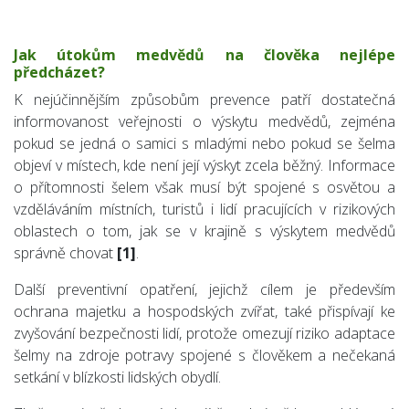
Jak útokům medvědů na člověka nejlépe
předcházet?
K nejúčinnějším způsobům prevence patří dostatečná
informovanost veřejnosti o výskytu medvědů, zejména
pokud se jedná o samici s mladými nebo pokud se šelma
objeví v místech, kde není její výskyt zcela běžný. Informace
o přítomnosti šelem však musí být spojené s osvětou a
vzděláváním místních, turistů i lidí pracujících v rizikových
oblastech o tom, jak se v krajině s výskytem medvědů
správně chovat
[1]
.
Další preventivní opatření, jejichž cílem je především
ochrana majetku a hospodských zvířat, také přispívají ke
zvyšování bezpečnosti lidí, protože omezují riziko adaptace
šelmy na zdroje potravy spojené s člověkem a nečekaná
setkání v blízkosti lidských obydlí.