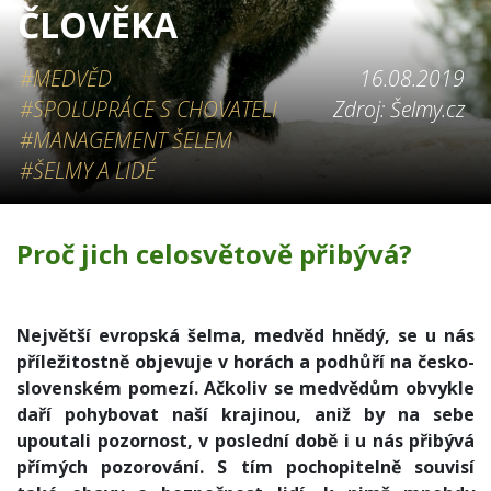
ČLOVĚKA
#MEDVĚD
16.08.2019
#SPOLUPRÁCE S CHOVATELI
Zdroj: Šelmy.cz
#MANAGEMENT ŠELEM
#ŠELMY A LIDÉ
Proč jich celosvětově přibývá?
Největší evropská šelma, medvěd hnědý, se u nás
příležitostně objevuje v horách a podhůří na česko-
slovenském pomezí. Ačkoliv se medvědům obvykle
daří pohybovat naší krajinou, aniž by na sebe
upoutali pozornost, v poslední době i u nás přibývá
přímých pozorování. S tím pochopitelně souvisí