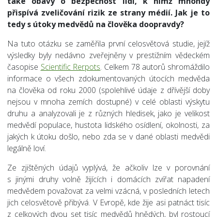
také obavy o bezpečnost lidí, k nimž mnohdy
přispívá zveličování rizik ze strany médií. Jak je to
tedy s útoky medvědů na člověka doopravdy?
Na tuto otázku se zaměřila první celosvětová studie, jejíž
výsledky byly nedávno zveřejněny v prestižním vědeckém
časopise
Scientific Rerpots
. Celkem 78 autorů shromáždilo
informace o všech zdokumentovaných útocích medvěda
na člověka od roku 2000 (spolehlivé údaje z dřívější doby
nejsou v mnoha zemích dostupné) v celé oblasti výskytu
druhu a analyzovali je z různých hledisek, jako je velikost
medvědí populace, hustota lidského osídlení, okolnosti, za
jakých k útoku došlo, nebo zda se v dané oblasti medvědi
legálně loví.
Ze zjištěných údajů vyplývá, že ačkoliv lze v porovnání
s jinými druhy volně žijících i domácích zvířat napadení
medvědem považovat za velmi vzácná, v posledních letech
jich celosvětově přibývá. V Evropě, kde žije asi patnáct tisíc
z celkových dvou set tisíc medvědů hnědých, byl rostoucí