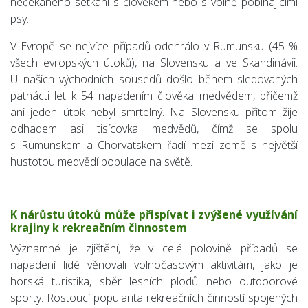
nečekaného setkání s člověkem nebo s volně pobíhajícími
psy.
V Evropě se nejvíce případů odehrálo v Rumunsku (45 %
všech evropských útoků), na Slovensku a ve Skandinávii.
U našich východních sousedů došlo během sledovaných
patnácti let k 54 napadením člověka medvědem, přičemž
ani jeden útok nebyl smrtelný. Na Slovensku přitom žije
odhadem asi tisícovka medvědů, čímž se spolu
s Rumunskem a Chorvatskem řadí mezi země s největší
hustotou medvědí populace na světě.
K nárůstu útoků může přispívat i zvýšené využívání
krajiny k rekreačním činnostem
Významné je zjištění, že v celé polovině případů se
napadení lidé věnovali volnočasovým aktivitám, jako je
horská turistika, sběr lesních plodů nebo outdoorové
sporty. Rostoucí popularita rekreačních činností spojených