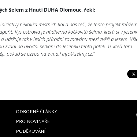
ých šelem z Hnutí DUHA Olomouc, řekl:
iniciativy několika místních lidí a nás těší, že tento projekt může
it. Rys ostrovid je nádherná kočkovitá šelma, která si v jeseni
 a udržuje tak v lesích přírodní rovnováhu mezi zvěří a lesem. Vši
u zváni na úvodní setkání do Jeseníku tento pátek. Ti, kteří tam
ji, pokud se ozvou na e-mail info@selmy.cz.
“
ODBORNÉ ČLÁNKY
PRO NOVINÁŘE
PODĚKOVÁNÍ