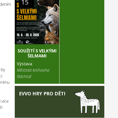
15
edením
SOUŽITÍ S VELKÝMI
ŠELMAMI
Výstava
 by
Městská knihovna
i.
Náchod
terénu
EVVO HRY PRO DĚTI
 více
ři