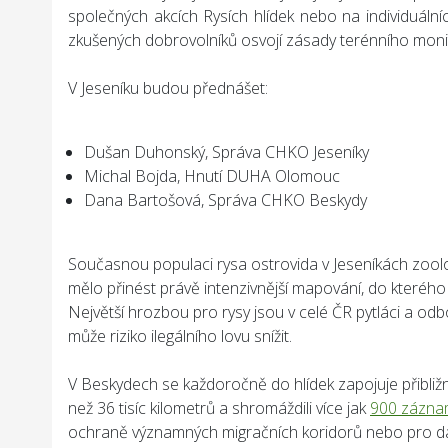
společných akcích Rysích hlídek nebo na individuáln
zkušených dobrovolníků osvojí zásady terénního monit
V Jeseníku budou přednášet:
Dušan Duhonský, Správa CHKO Jeseníky
Michal Bojda, Hnutí DUHA Olomouc
Dana Bartošová, Správa CHKO Beskydy
Současnou populaci rysa ostrovida v Jeseníkách zoolo
mělo přinést právě intenzivnější mapování, do kterého s
Největší hrozbou pro rysy jsou v celé ČR pytláci a odb
může riziko ilegálního lovu snížit.
V Beskydech se každoročně do hlídek zapojuje přibližně
než 36 tisíc kilometrů a shromáždili více jak
900 záznam
ochraně významných migračních koridorů nebo pro d