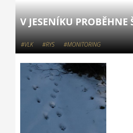
V JESENÍKU PROBĚHNE 
#VLK
#RYS
#MONITORING