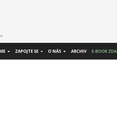
ME
ZAPOJTE SE
O NÁS
ARCHIV
E-BOOK ZD