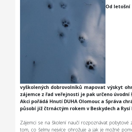
Od letošní
vyškolených dobrovolníků mapovat výskyt ohr
zájemce z řad veřejnosti je pak určeno úvodní 
Akci pořádá Hnutí DUHA Olomouc a Správa chrán
působí již čtrnáctým rokem v Beskydech a Rysí
Zájemci se na školení naučí rozpoznávat pobytové z
tom, co šelmy nejvíce ohrožuje a jak je možné pom