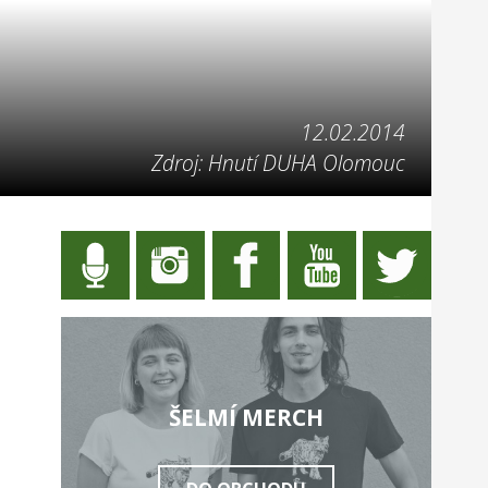
12.02.2014
Zdroj: Hnutí DUHA Olomouc
ŠELMÍ MERCH