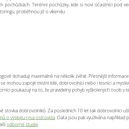
ích pochůzkách. Terénní pochůzky, kde si noví účastníci pod v
oringu, proběhnou již o víkendu.
gové dohadují maximálně na několik zvířat. Přesnější informace
e mohou zapojit místní lidé, dobrovolníci nebo i lesníci a myslivc
orníci poukazují na to, že pravidelný pohyb vyškolených osob v 
 stovka dobrovolníků. Za posledních 10 let tak dobrovolníci ušli
ů o výskytu rysa ostrovida
. Data jsou pak využívána například p
alší
odborné studie
.