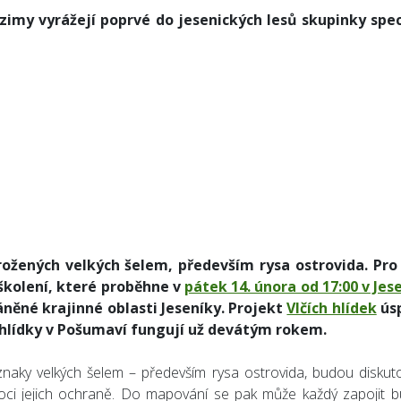
 zimy vyrážejí poprvé do jesenických lesů skupinky spec
ožených velkých šelem, především rysa ostrovida. Pro
školení, které proběhne v
pátek 14. února od 17:00 v Jes
ěné krajinné oblasti Jeseníky. Projekt
Vlčích hlídek
ús
 hlídky v Pošumaví fungují už devátým rokem.
naky velkých šelem – především rysa ostrovida, budou diskut
oci jejich ochraně. Do mapování se pak může každý zapojit 