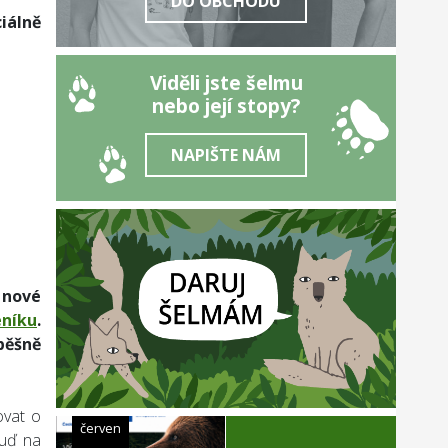
DO OBCHODU
iálně
Viděli jste šelmu
nebo její stopy?
NAPIŠTE NÁM
 nové
eníku
.
pěšně
ovat o
červen
buď na