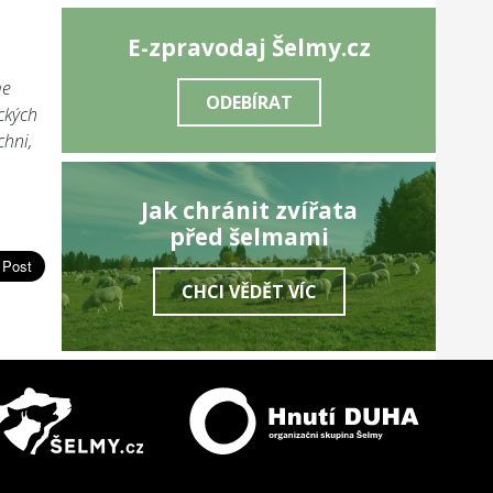
E-zpravodaj Šelmy.cz
me
ODEBÍRAT
ckých
chni,
Jak chránit zvířata
před šelmami
CHCI VĚDĚT VÍC