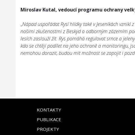
Miroslav Kutal, vedoucí programu ochrany velk
„
Nápad uspořádat Rysí hlídky také v Jeseníkách vznikl z 
našimi zkušenostmi z Beskyd a odborným zázemím podpoř
lesích zaslouží žít. Rys pomáhá regulovat srnce a jeleny
kdo se chtějí podílet na jeho ochraně a monitoringu, jso
nemohou dorazit, budou mít možnost se zapojit i pozdě
KONTAKTY
PUBLIKACE
PROJEKTY