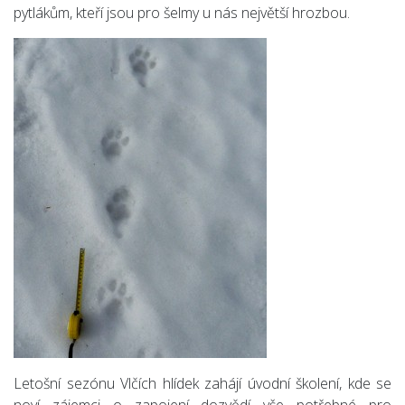
pytlákům, kteří jsou pro šelmy u nás největší hrozbou.
Letošní sezónu Vlčích hlídek zahájí úvodní školení, kde se