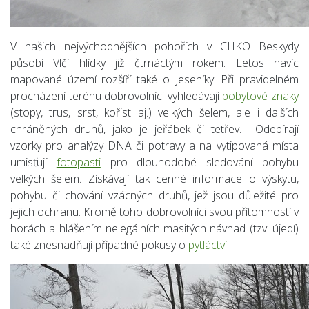
V našich nejvýchodnějších pohořích v CHKO Beskydy
působí Vlčí hlídky již čtrnáctým rokem. Letos navíc
mapované území rozšíří také o Jeseníky. Při pravidelném
procházení terénu dobrovolníci vyhledávají
pobytové znaky
(stopy, trus, srst, kořist aj.) velkých šelem, ale i dalších
chráněných druhů, jako je jeřábek či tetřev. Odebírají
vzorky pro analýzy DNA či potravy a na vytipovaná místa
umisťují
fotopasti
pro dlouhodobé sledování pohybu
velkých šelem. Získávají tak cenné informace o výskytu,
pohybu či chování vzácných druhů, jež jsou důležité pro
jejich ochranu. Kromě toho dobrovolníci svou přítomností v
horách a hlášením nelegálních masitých návnad (tzv. újedí)
také znesnadňují případné pokusy o
pytláctví
.