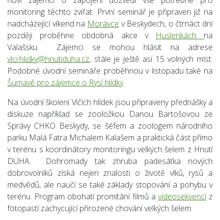
noví zájemci o zapojení dozvědí vše potřebné pro
monitoring těchto zvířat. První seminář je připraven již na
nadcházející víkend na
Morávce
v Beskydech, o čtrnáct dní
později proběhne obdobná akce v
Huslenkách
na
Valašsku. Zájemci se mohou hlásit na adrese
vlci.hlidky@hnutiduha.cz
, stále je ještě asi 15 volných míst.
Podobné úvodní semináře proběhnou v listopadu také na
Šumavě pro zájemce o Rysí hlídky
.
Na úvodní školení Vlčích hlídek jsou připraveny přednášky a
diskuze například se zooložkou Danou Bartošovou ze
Správy CHKO Beskydy, se šéfem a zoologem národního
parku Malá Fatra Michalem Kalašem a praktická část přímo
v terénu s koordinátory monitoringu velkých šelem z Hnutí
DUHA. Dohromady tak zhruba padesátka nových
dobrovolníků získá nejen znalosti o životě vlků, rysů a
medvědů, ale naučí se také základy stopování a pohybu v
terénu. Program obohatí promítání filmů a
videosekvencí
z
fotopastí zachycující přirozené chování velkých šelem.