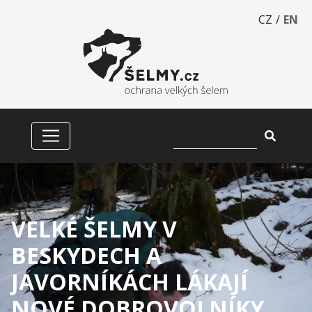
CZ
/
EN
VELKÉ ŠELMY V
BESKYDECH A
JAVORNÍKÁCH LÁKAJÍ
NOVÉ DOBROVOLNÍKY