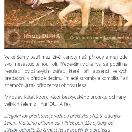
Velké šelmy patří mezi živé klenoty naší přírody a mají zde
svoji nezastupitelnou roli. Především vlci a rysi se podílí na
regulaci býložravých zvířat, které při absenci velkých
predátorů v přírodě decimují mladé stromky a komplikují až
znemožňují tak přirozenou obnovu lesa.
Miroslav Kutal, koordinátor beskydského projektu ochrany
velkých šelem z Hnutí DUHA řekl:
„Ilegální lov představuje vážnou překážku přežití vzácných
šelem. Viditelná přítomnost hlídek pomůže pytláky od
střelby odradit. Za čtrnáct let se úspěšného projektu