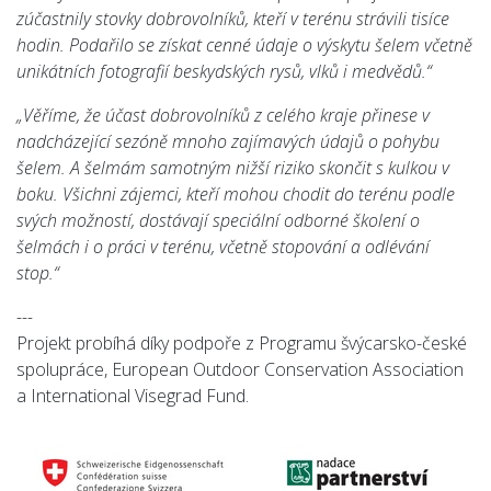
zúčastnily stovky dobrovolníků, kteří v terénu strávili tisíce
hodin. Podařilo se získat cenné údaje o výskytu šelem včetně
unikátních fotografií beskydských rysů, vlků i medvědů.“
„Věříme, že účast dobrovolníků z celého kraje přinese v
nadcházející sezóně mnoho zajímavých údajů o pohybu
šelem. A šelmám samotným nižší riziko skončit s kulkou v
boku. Všichni zájemci, kteří mohou chodit do terénu podle
svých možností, dostávají speciální odborné školení o
šelmách i o práci v terénu, včetně stopování a odlévání
stop.“
---
Projekt probíhá díky podpoře z Programu švýcarsko-české
spolupráce, European Outdoor Conservation Association
a International Visegrad Fund.