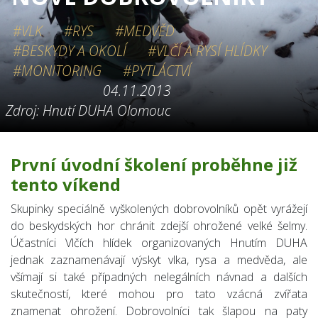
#VLK
#RYS
#MEDVĚD
#BESKYDY A OKOLÍ
#VLČÍ A RYSÍ HLÍDKY
#MONITORING
#PYTLÁCTVÍ
04.11.2013
Zdroj: Hnutí DUHA Olomouc
První úvodní školení proběhne již
tento víkend
Skupinky speciálně vyškolených dobrovolníků opět vyrážejí
do beskydských hor chránit zdejší ohrožené velké šelmy.
Účastníci Vlčích hlídek organizovaných Hnutím DUHA
jednak zaznamenávají výskyt vlka, rysa a medvěda, ale
všímají si také případných nelegálních návnad a dalších
skutečností, které mohou pro tato vzácná zvířata
znamenat ohrožení. Dobrovolníci tak šlapou na paty