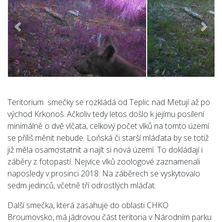
Předchozí
Násle
Teritorium smečky se rozkládá od Teplic nad Metují až po
východ Krkonoš. Ačkoliv tedy letos došlo k jejímu posílení
minimálně o dvě vlčata, celkový počet vlků na tomto území
se příliš měnit nebude. Loňská či starší mláďata by se totiž
již měla osamostatnit a najít si nová území. To dokládají i
záběry z fotopastí. Nejvíce vlků zoologové zaznamenali
naposledy v prosinci 2018. Na záběrech se vyskytovalo
sedm jedinců, včetně tří odrostlých mláďat.
Další smečka, která zasahuje do oblasti CHKO
Broumovsko, má jádrovou část teritoria v Národním parku