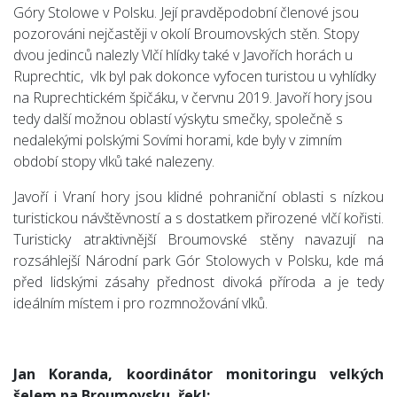
Góry Stolowe v Polsku. Její pravděpodobní členové jsou
pozorováni nejčastěji v okolí Broumovských stěn. Stopy
dvou jedinců nalezly Vlčí hlídky také v Javořích horách u
Ruprechtic, vlk byl pak dokonce vyfocen turistou u vyhlídky
na Ruprechtickém špičáku, v červnu 2019. Javoří hory jsou
tedy další možnou oblastí výskytu smečky, společně s
nedalekými polskými Sovími horami, kde byly v zimním
období stopy vlků také nalezeny.
Javoří i Vraní hory jsou klidné pohraniční oblasti s nízkou
turistickou návštěvností a s dostatkem přirozené vlčí kořisti.
Turisticky atraktivnější Broumovské stěny navazují na
rozsáhlejší Národní park Gór Stolowych v Polsku, kde má
před lidskými zásahy přednost divoká příroda a je tedy
ideálním místem i pro rozmnožování vlků.
Jan Koranda, koordinátor monitoringu velkých
šelem na Broumovsku, řekl: