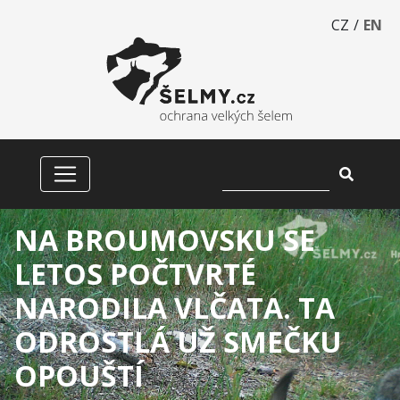
CZ
/
EN
NA BROUMOVSKU SE
LETOS POČTVRTÉ
NARODILA VLČATA. TA
ODROSTLÁ UŽ SMEČKU
OPOUŠTÍ