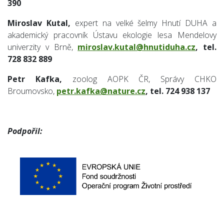
390
Miroslav Kutal,
expert na velké šelmy Hnutí DUHA a
akademický pracovník Ústavu ekologie lesa Mendelovy
univerzity v Brně,
miroslav.kutal@hnutiduha.cz
, tel.
728 832 889
Petr Kafka,
zoolog AOPK ČR, Správy CHKO
Broumovsko,
petr.kafka@nature.cz
, tel. 724 938 137
Podpořil: