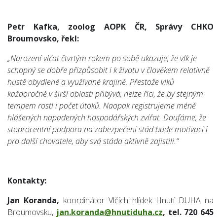
Petr Kafka, zoolog AOPK ČR, Správy CHKO
Broumovsko, řekl:
„Narození vlčat čtvrtým rokem po sobě ukazuje, že vlk je
schopný se dobře přizpůsobit i k životu v člověkem relativně
hustě obydlené a využívané krajině. Přestože vlků
každoročně v širší oblasti přibývá, nelze říci, že by stejným
tempem rostl i počet útoků. Naopak registrujeme méně
hlášených napadených hospodářských zvířat. Doufáme, že
stoprocentní podpora na zabezpečení stád bude motivací i
pro další chovatele, aby svá stáda aktivně zajistili.“
Kontakty:
Jan Koranda,
koordinátor Vlčích hlídek Hnutí DUHA na
Broumovsku,
jan.koranda@hnutiduha.cz
, tel.
720 645