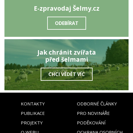
E-zpravodaj Šelmy.cz
ODEBÍRAT
Jak chránit zvířata
před šelmami
CHCI VĚDĚT VÍC
KONTAKTY
ODBORNÉ ČLÁNKY
PUBLIKACE
PRO NOVINÁŘE
PROJEKTY
PODĚKOVÁNÍ
O WEBU
OCHRANA OSOBNÍCH