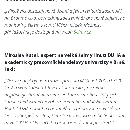
„Jelikož vlci obsazují nová území a jejich teritoria zasahují i
na Broumovsko, pořádáme zde seminář pro nové zájemce o
monitoring šelem v rámci Vlčích hlídek. Možnost
přihlašování je dostupná na webu
Šelmy.cz
.
Miroslav Kutal, expert na velké šelmy Hnutí DUHA a
akademický pracovník Mendelovy univerzity v Brně,
řekl:
„Vlci se pohybují na rozloze zpravidla větší než 200 až 300
km2 a svou kořist tak loví i v kulturní krajině mimo
nejpřísněji chráněná území. Při tom se mohou stát jejich
kořistí i nedostatečně zabezpečená hospodářská zvířata.
Hnutí DUHA pomáhá chovatelům s přípravou projektů na
lepší zabezpečení stád, které lze v současné době financovat
až ze 100 % z Operačního programu Životní prostředí.“