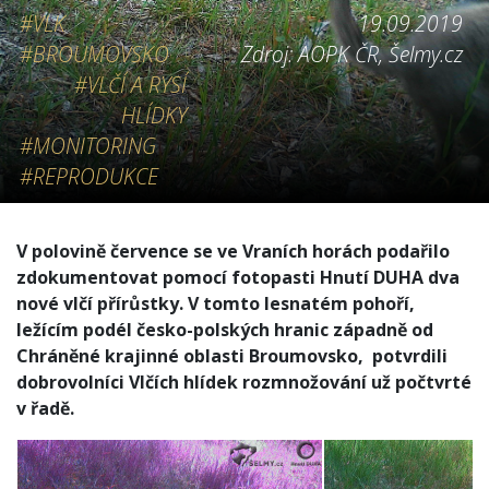
#VLK
19.09.2019
#BROUMOVSKO
Zdroj: AOPK ČR, Šelmy.cz
#VLČÍ A RYSÍ
HLÍDKY
#MONITORING
#REPRODUKCE
V polovině července se ve Vraních horách podařilo
zdokumentovat pomocí fotopasti Hnutí DUHA dva
nové vlčí přírůstky. V tomto lesnatém pohoří,
ležícím podél česko-polských hranic západně od
Chráněné krajinné oblasti Broumovsko, potvrdili
dobrovolníci Vlčích hlídek rozmnožování už počtvrté
v řadě.