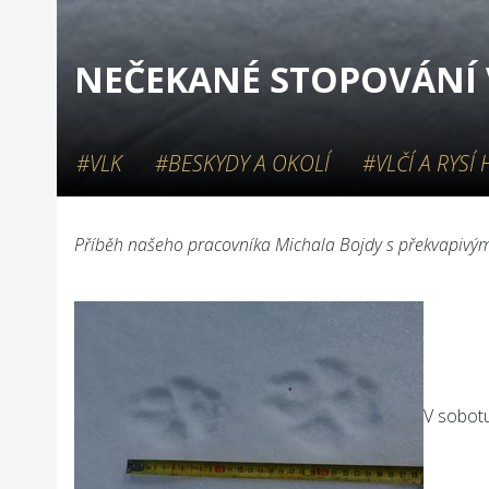
NEČEKANÉ STOPOVÁNÍ 
#VLK
#BESKYDY A OKOLÍ
#VLČÍ A RYSÍ 
Příběh našeho pracovníka Michala Bojdy s překvapivým
V sobotu