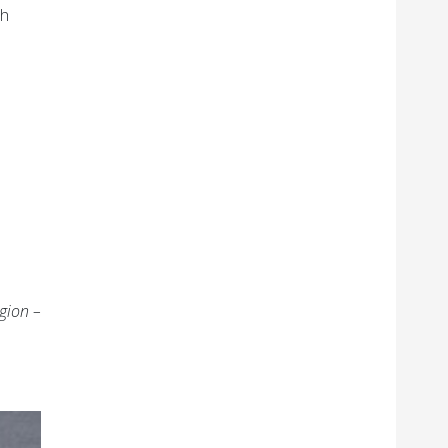
ch
gion –