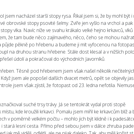
ol jsem nacházel starší stopy rysa. Říkal jsem si, že by mohl být i
é obrovské stopy psovité šelmy. Zvíře jen vyšlo na vrchol a pak
 stopy vlka. Navíc níže ve svahu krákalo velké hejno krkavců, vlků
l jsem, že tam bude něco zajímavého, něco, čeho se mohou nažrat
a půjde pěkně po hřebenu a budeme ji mít vyfocenou na fotopast
oupl na druhou stranu hřebene. Stále dost klesal a v nižších po
 přešel údolí a pokračoval do východních Javorníků.
 hřeben. Těsně pod hřebenem jsem však našel několik nečitelnýc
 Když jsem ale popošel dalších dvacet metrů, opět se objevily ja
ontrole jsem však zjistil, že fotopast od 23. ledna nefotila. Nemus
označkoval suché trsy trávy. Já se tentokrát vydal proti stopě
tu, kde kroužili krkavci. Pomalu jsem mířil ke krkavcům blíž a bl
ech v poměrně velkém počtu – mohlo jich být klidně i k padesátc
a i stará lesní cesta. Přímo před sebou jsem v dálce zhruba pade
ed jak mě viděli, odlétli, ale ne nijak daleko. Tak, aby měli kořist st