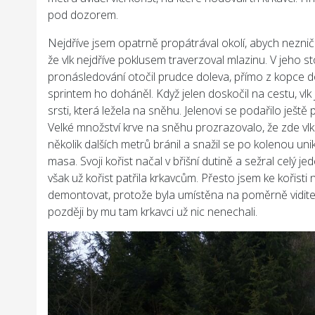
pod dozorem.
Nejdříve jsem opatrně propátrával okolí, abych nezničil
že vlk nejdříve poklusem traverzoval mlazinu. V jeho s
pronásledování otočil prudce doleva, přímo z kopce dol
sprintem ho doháněl. Když jelen doskočil na cestu, vlk 
srsti, která ležela na sněhu. Jelenovi se podařilo ještě 
Velké množství krve na sněhu prozrazovalo, že zde vlk sv
několik dalších metrů bránil a snažil se po kolenou un
masa. Svoji kořist načal v břišní dutině a sežral celý 
však už kořist patřila krkavcům. Přesto jsem ke kořisti 
demontovat, protože byla umístěna na poměrně viditelné
později by mu tam krkavci už nic nenechali.