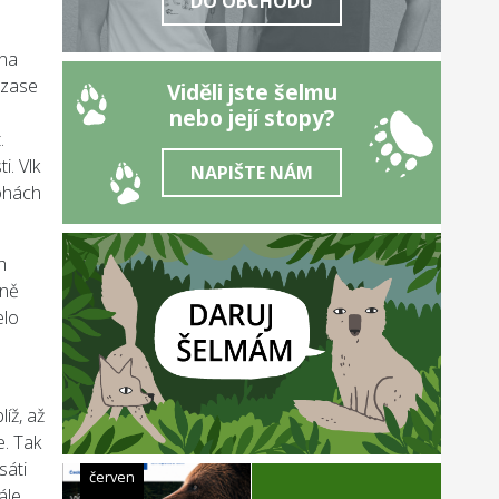
DO OBCHODU
 na
 zase
Viděli jste šelmu
nebo její stopy?
.
i. Vlk
NAPIŠTE NÁM
lohách
h
sně
elo
íž, až
e. Tak
sáti
červen
ále