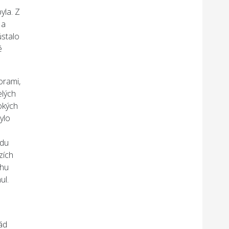
yla. Z
 a
ůstalo
é
orami,
elých
okých
ylo
vdu
zích
ahu
ul.
ád