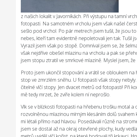
z našich lokalit v Javorníkách. Při výstupu na tamní vrch
fotopasti. Na samotném vrcholu jsem však našel čerstv
sešlo pod vrchol. Po pár metrech jsem tušil, že jsou to
nebes, kteří tam evidentně nepoletovali jen tak. Tuši
Vyrazil jsem však po stopě. Domníval jsem se, že šelm
však nejdříve obešel mlazinu na vrcholu a pak se přeh
jsem stopu ztratil ve smrkové mlazině. Myslel jsem, že
Proto jsem ukončil stopování a vrátil se obloukem na
stop ve zmrzlém sněhu. U fotopasti však stopy nebyly.
čitelné vlčí stopy. Jen dvacet metrů od fotopasti! Při k
mě tedy mrzet, že zvíře kolem ní neprošlo.
Vlk se v blízkosti fotopasti na hřebenu trošku motal a 
rozvolněnou mlazinou mírným klesáním dolů svahem k mís
mi létali přímo nad hlavou. Posedávali různě na strom
jsem se dostal až na okraj otevřené plochy, kudy vedl
metrů uviděl vlčí kořist, na které hodovali tři krkavci. Hn