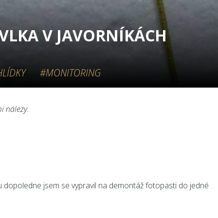
VLKA V JAVORNÍKÁCH
HLÍDKY
#MONITORING
i nálezy.
 dopoledne jsem se vypravil na demontáž fotopasti do jedné