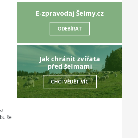
E-zpravodaj Šelmy.cz
ODEBÍRAT
Jak chránit zvířata
před šelmami
CHCI VĚDĚT VÍC
na
bu šel