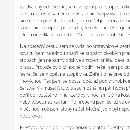
Za dva dny odpoledne jsem se vydal pro fotopast u koř
kořisti na místě samém nezůstalo nic. Stopy však prozra
sice divoká prasata. Opodál jsem našel jen kůži a ohl
takřka nic. Fotopast prozradila, že celou neděli na jel
jelena odvlekla mimo záběr. V noci místem proběhla ješt
Na zpáteční cestu jsem se vydal po vrstevnicové cestě, 
když tu jsem najednou spatřil ve stopách divokých pras
stopách. Jen nepatrný otisk ve zmrzlém sněhu dával tuš
prasat. Protože bylo již hodně hodin, nešel jsem po s
jasné, že jsem opět na stopě vlka. Zvíře šlo nejprve o
jihovýchod. Tak jsem se dostal opět až pod vrchol, kd
čerstvé. Vlk musel jít tuto trasu možná jen pár hodin
bořil do roztátého firnu, který byl v noci zmrzlý na kos
nebyl vůbec náznak tání. Po hřebenu jsem šel už ve dv
V pět hodin už jsem stopy našel. Možná jsem byl nepo
pozoroval?
Přestože se vlci do Beskyd pokouší vrátit už desítky l