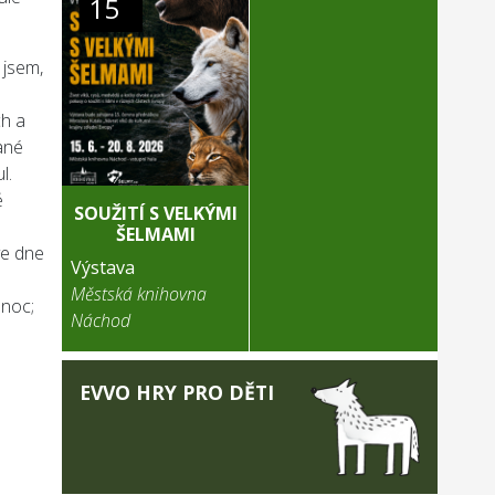
15
 jsem,
ch a
vané
l.
ě
SOUŽITÍ S VELKÝMI
ŠELMAMI
ve dne
Výstava
Městská knihovna
 noc;
Náchod
EVVO HRY PRO DĚTI