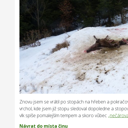
Znovu jsem se vrátil po stopách na hřeben a pokračov
vrchol, kde jsem již stopu sledoval dopoledne a stopo
vlk spíše pomalejším tempem a skoro vůbec
„nečárova
Návrat do místa činu