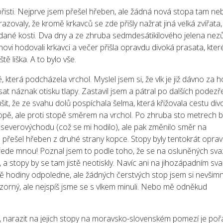
isti. Nejprve jsem přešel hřeben, ale žádná nová stopa tam neb
zovaly, že kromě krkavců se zde přišly nažrat jiná velká zvířata,
odané kosti. Dva dny a ze zhruba sedmdesátikilového jelena nez
enovi hodovali krkavci a večer přišla opravdu divoká prasata, kter
ě liška. A to bylo vše.
která podcházela vrchol. Myslel jsem si, že vlk je již dávno za h
at náznak otisku tlapy. Zastavil jsem a pátral po dalších podezř
it, že ze svahu dolů pospíchala šelma, která křižovala cestu div
topě, ale proti stopě směrem na vrchol. Po zhruba sto metrech b
d severovýchodu (což se mi hodilo), ale pak změnilo směr na
e přešel hřeben z druhé strany kopce. Stopy byly tentokrát opra
 přede mnou! Poznal jsem to podle toho, že se na osluněných sva
t, a stopy by se tam jistě neotiskly. Navíc ani na jihozápadním sv
ě hodiny odpoledne, ale žádných čerstvých stop jsem si nevšimn
zorný, ale nejspíš jsme se s vlkem minuli. Nebo mě odněkud
et, narazit na jejich stopy na moravsko-slovenském pomezí je poř