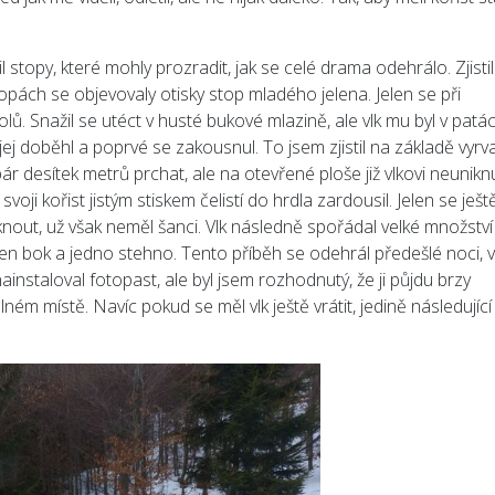
 stopy, které mohly prozradit, jak se celé drama odehrálo. Zjistil
topách se objevovaly otisky stop mladého jelena. Jelen se při
ů. Snažil se utéct v husté bukové mlazině, ale vlk mu byl v patá
jej doběhl a poprvé se zakousnul. To jsem zjistil na základě vyr
pár desítek metrů prchat, ale na otevřené ploše již vlkovi neuniknu
oji kořist jistým stiskem čelistí do hrdla zardousil. Jelen se ješt
iknout, už však neměl šanci. Vlk následně spořádal velké množství
jeden bok a jedno stehno. Tento příběh se odehrál předešlé noci, 
nainstaloval fotopast, ale byl jsem rozhodnutý, že ji půjdu brzy
m místě. Navíc pokud se měl vlk ještě vrátit, jedině následující