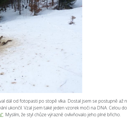
al dál od fotopasti po stopě vlka. Dostal jsem se postupně až 
vání ukončil. Vzal jsem také jeden vzorek moči na DNA. Celou do
l“
. Myslím, že styl chůze výrazně ovlivňovalo jeho plné břicho.