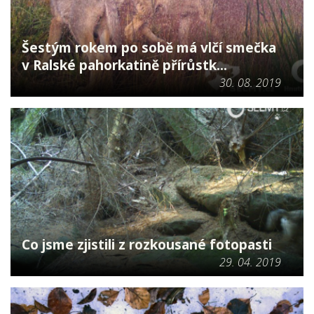
Šestým rokem po sobě má vlčí smečka
v Ralské pahorkatině přírůstk...
30. 08. 2019
Co jsme zjistili z rozkousané fotopasti
29. 04. 2019