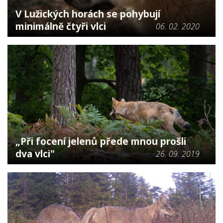
V Lužických horách se pohybují
minimálně čtyři vlci
06. 02. 2020
„Při focení jelenů přede mnou prošli
dva vlci"
26. 09. 2019