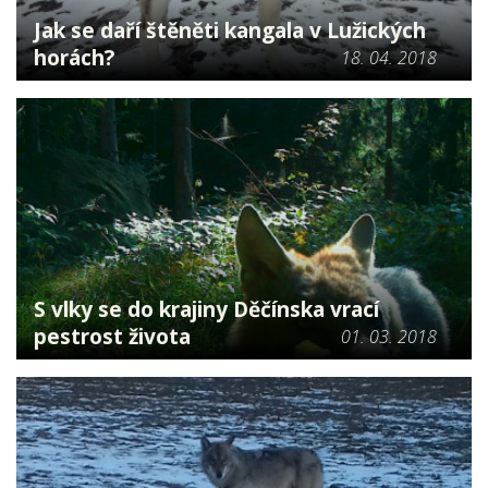
Jak se daří štěněti kangala v Lužických
horách?
18. 04. 2018
S vlky se do krajiny Děčínska vrací
pestrost života
01. 03. 2018