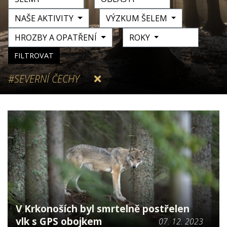
NAŠE AKTIVITY
VÝZKUM ŠELEM
HROZBY A OPATŘENÍ
ROKY
FILTROVAT
#SEVERNÍ ČECHY
V Krkonoších byl smrtelně postřelen
vlk s GPS obojkem
07. 12. 2023