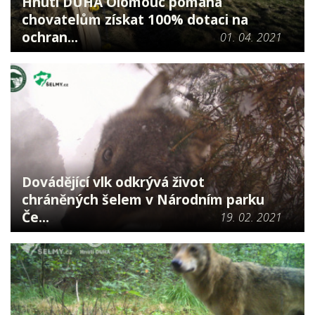
Hnutí DUHA Olomouc pomáhá
chovatelům získat 100% dotaci na
ochran...
01. 04. 2021
Dovádějící vlk odkrývá život
chráněných šelem v Národním parku
Če...
19. 02. 2021