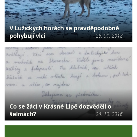
V Lužických horách se pravděpodobně
pohybují vlci
26. 01. 2018
Co se žáci v Krásné Lípě dozvěděli o
šelmách?
24. 10. 2016