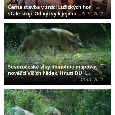
Černá stavba v srdci Lužických hor
stále stojí. Od výzvy k jejímu...
08. 12. 2022
Severočeské vlky pomohou mapovat
nováčci Vlčích hlídek. Hnutí DUH...
10. 01. 2022