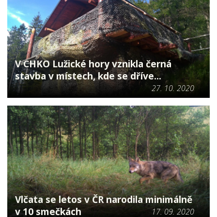
V CHKO Lužické hory vznikla černá
stavba v místech, kde se dříve...
27. 10. 2020
Vlčata se letos v ČR narodila minimálně
v 10 smečkách
17. 09. 2020