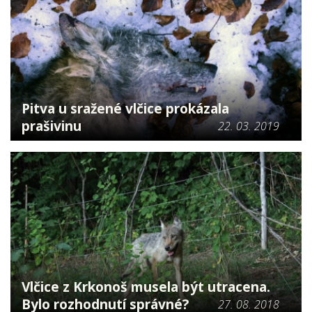
Pitva u sražené vlčice prokázala
prašivinu
22. 03. 2019
Vlčice z Krkonoš musela být utracena.
Bylo rozhodnutí správné?
27. 08. 2018