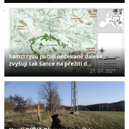
Samci rysů putují nečekaně daleko,
zvyšují tak šance na přežití d...
21. 04. 2021