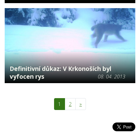
Definitivní důkaz: V Krkonoších byl
vyfocen rys
08. 04. 2013
(aktuální)
1
2
»