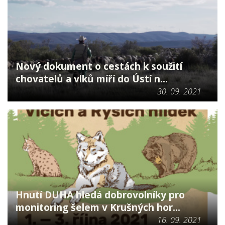
Nový dokument o cestách k soužití
chovatelů a vlků míří do Ústí n...
30. 09. 2021
Hnutí DUHA hledá dobrovolníky pro
monitoring šelem v Krušných hor...
16. 09. 2021