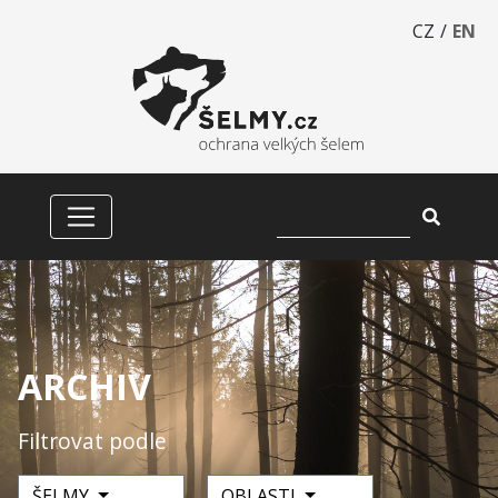
CZ
/
EN
ARCHIV
Filtrovat podle
ŠELMY
OBLASTI