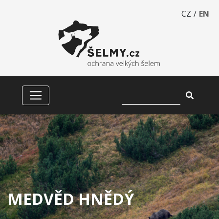
CZ
/
EN
MEDVĚD HNĚDÝ