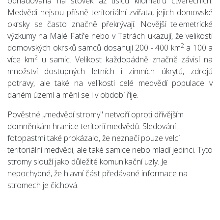
odhadována na stovek až tisíců kilometrů čtverečních.
Medvědi nejsou přísně teritoriální zvířata, jejich domovské
okrsky se často značně překrývají. Novější telemetrické
výzkumy na Malé Fatře nebo v Tatrách ukazují, že velikosti
2
domovských okrsků samců dosahují 200 - 400 km
a 100 a
2
více km
u samic. Velikost každopádně značně závisí na
množství dostupných letních i zimních úkrytů, zdrojů
potravy, ale také na velikosti celé medvědí populace v
daném území a mění se i v období říje.
Pověstné „medvědí stromy" netvoří oproti dřívějším
domněnkám hranice teritorií medvědů. Sledování
fotopastmi také prokázalo, že neznačí pouze velcí
teritoriální medvědi, ale také samice nebo mladí jedinci. Tyto
stromy slouží jako důležité komunikační uzly. Je
nepochybné, že hlavní část předávané informace na
stromech je čichová.