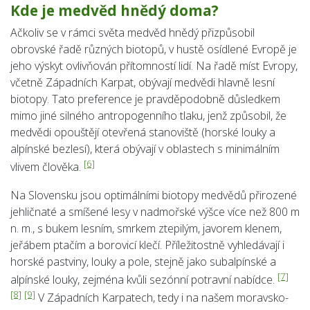
Kde je medvěd hnědý doma?
Ačkoliv se v rámci světa medvěd hnědý přizpůsobil
obrovské řadě různých biotopů, v hustě osídlené Evropě je
jeho výskyt ovlivňován přítomností lidí. Na řadě míst Evropy,
včetně Západních Karpat, obývají medvědi hlavně lesní
biotopy. Tato preference je pravděpodobně důsledkem
mimo jiné silného antropogenního tlaku, jenž způsobil, že
medvědi opouštějí otevřená stanoviště (horské louky a
alpínské bezlesí), která obývají v oblastech s minimálním
[6]
vlivem člověka.
Na Slovensku jsou optimálními biotopy medvědů přirozené
jehličnaté a smíšené lesy v nadmořské výšce více než 800 m
n. m., s bukem lesním, smrkem ztepilým, javorem klenem,
jeřábem ptačím a borovicí klečí. Příležitostně vyhledávají i
horské pastviny, louky a pole, stejně jako subalpínské a
[7]
alpínské louky, zejména kvůli sezónní potravní nabídce.
[8]
[9]
V Západních Karpatech, tedy i na našem moravsko-