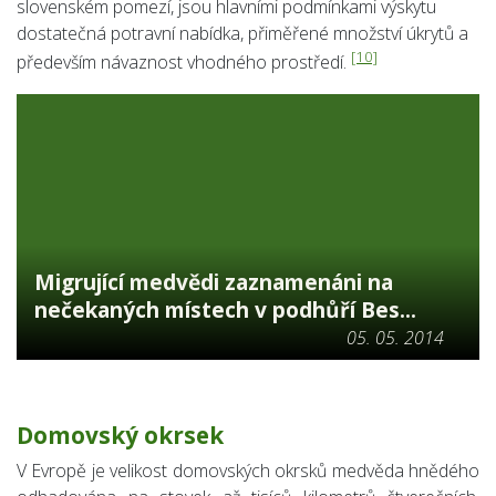
slovenském pomezí, jsou hlavními podmínkami výskytu
dostatečná potravní nabídka, přiměřené množství úkrytů a
[10]
především návaznost vhodného prostředí.
Migrující medvědi zaznamenáni na
nečekaných místech v podhůří Bes...
05. 05. 2014
Domovský okrsek
V Evropě je velikost domovských okrsků medvěda hnědého