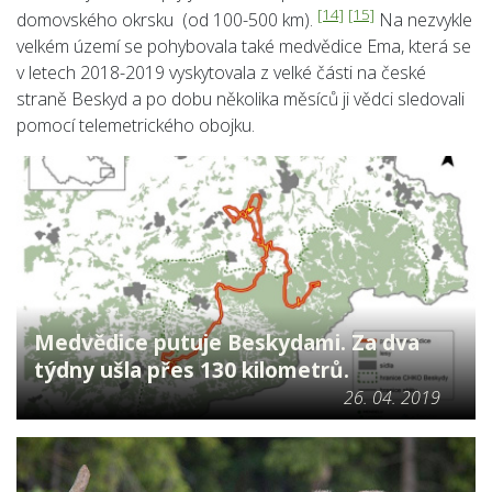
[14]
[15]
domovského okrsku (od 100-500 km).
Na nezvykle
velkém území se pohybovala také medvědice Ema, která se
v letech 2018-2019 vyskytovala z velké části na české
straně Beskyd a po dobu několika měsíců ji vědci sledovali
pomocí telemetrického obojku.
Medvědice putuje Beskydami. Za dva
týdny ušla přes 130 kilometrů.
26. 04. 2019