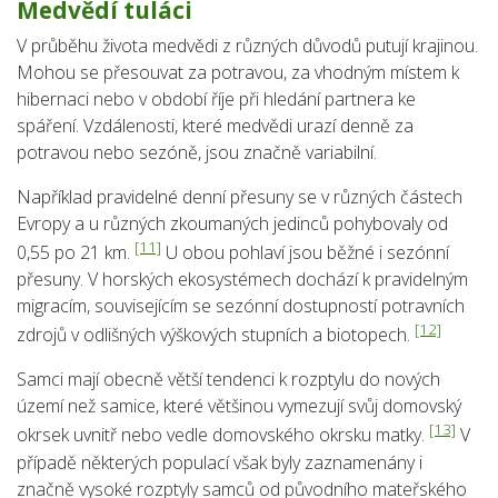
Medvědí tuláci
V průběhu života medvědi z různých důvodů putují krajinou.
Mohou se přesouvat za potravou, za vhodným místem k
hibernaci nebo v období říje při hledání partnera ke
spáření. Vzdálenosti, které medvědi urazí denně za
potravou nebo sezóně, jsou značně variabilní.
Například pravidelné denní přesuny se v různých částech
Evropy a u různých zkoumaných jedinců pohybovaly od
[11]
0,55 po 21 km.
U obou pohlaví jsou běžné i sezónní
přesuny. V horských ekosystémech dochází k pravidelným
migracím, souvisejícím se sezónní dostupností potravních
[12]
zdrojů v odlišných výškových stupních a biotopech.
Samci mají obecně větší tendenci k rozptylu do nových
území než samice, které většinou vymezují svůj domovský
[13]
okrsek uvnitř nebo vedle domovského okrsku matky.
V
případě některých populací však byly zaznamenány i
značně vysoké rozptyly samců od původního mateřského