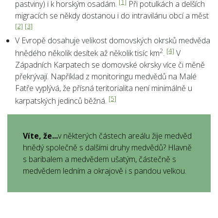
[1]
pastviny) i k horským osadám.
Při potulkách a delších
migracích se někdy dostanou i do intravilánu obcí a měst
[2]
[3]
V Evropě dosahuje velikost domovských okrsků medvěda
[4]
2
hnědého několik desítek až několik tisíc km
.
V
Západních Karpatech se domovské okrsky více či měně
překrývají. Například z monitoringu medvědů na Malé
Fatře vyplývá, že přísná teritorialita není minimálně u
[5]
karpatských jedinců běžná.
Víte, že...
v některých částech areálu žije medvěd
hnědý společně s dalšími druhy medvědů? Hlavně
s baribalem a medvědem ušatým, částečně s
medvědem ledním a okrajově i s pandou velkou.