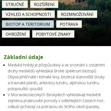
STRUČNĚ
ROZŠÍŘENÍ
VZHLED A SCHOPNOSTI
ROZMNOŽOVÁNÍ
BIOTOP A TERITORIUM
POTRAVA
OHROŽENÍ
POBYTOVÉ ZNAKY
Základní údaje
Medvěd hnědý je přizpůsobivý a ve srovnání s ostatními
druhy medvědů vyhledává široké spektrum biotopů.
Obývá jehličnaté i listnaté lesy, bezlesá stanoviště (louky
a travnaté pláně), arktickou tundru, alpínskou tundru,
polopouště i pouště.
V Moravskoslezských Beskydech vyhledávají medvědi
zejména pralesovité porosty v odlehlejších částech hor,
odkud vycházejí za potravou do širšího okolí (paseky,