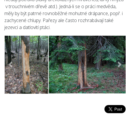
v trouchnivém dřevě atd.). Jedná-li se o práci medvěda,
měly by být patrné rovnoběžné mohutné drápance, popř. i
zachycené chlupy. Pařezy ale často rozhrabávají také
jezevci a datlovití ptáci.
Předchozí
Násle