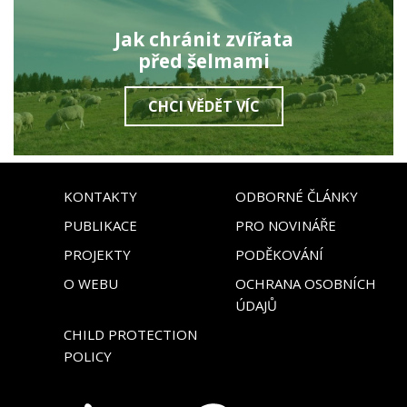
Jak chránit zvířata
před šelmami
CHCI VĚDĚT VÍC
KONTAKTY
ODBORNÉ ČLÁNKY
PUBLIKACE
PRO NOVINÁŘE
PROJEKTY
PODĚKOVÁNÍ
O WEBU
OCHRANA OSOBNÍCH
ÚDAJŮ
CHILD PROTECTION
POLICY