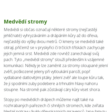
Medvědí stromy
Medvědi si občas označují některé stromy (nejčastěji
jehličnaté) vyhryzáváním a drápáním kůry až do dřeva,
nejčastěji do výšky dvou metrů. O kmeny se medvědi také
otírají, přičemž se v pryskyřici či trčících třískách zachycuje
jejich jemná srst. Medvědi zde rovněž zanechávají svůj
pach. Tyto „medvědí stromy“ slouží především k vzájemné
komunikaci. Někdy je lze zaměnit za stromy oloupané jelení
zvěří, poškozené jeleny při vytloukání paroží, popř.
vydlabané datlovitými ptáky. Jelení zvěř ale loupe kůru tak,
že ji spodními zuby podebere a trhnutím hlavy nahoru
sloupne. Na stromě pak zůstávají cáry kůry viset shora.
Stopy po medvědích drápech můžeme najít také na
rozhrabaných pařezech či shnilých stromech, kde zvířata
hledají potravu (kukly dřevokazných mravenců, larvy hmyzu