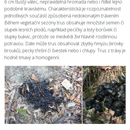
6 cm tlustý válec, nepravidelná hromada nebo i řídké lejno
podobné kravskému. Charakteristická je rozpoznatelnost
jednotlivých součástí způsobená nedokonalým trávením.
Během vegetační sezóny trus obsahuje množství semen či
slupek lesních plodů, například pecičky a listy borůvek či
slupky bukvic, protože se medvědi živí hlavně rostlinnou
potravou. Dále může trus obsahovat zbytky hmyzu (krovky
brouků), pecky třešní či švestek nebo i chlupy. Trus z trávy je
hodně tmavý a homogenní.
Předchozí
Násle