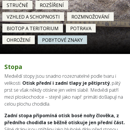
STRUČNĚ
ROZŠÍŘENÍ
VZHLED A SCHOPNOSTI
ROZMNOŽOVÁNÍ
BIOTOP A TERITORIUM
POTRAVA
OHROŽENÍ
POBYTOVÉ ZNAKY
Stopa
Medvědí stopy jsou snadno rozeznatelné podle tvaru i
velikosti.
Otisk přední i zadní tlapy je pětiprstý
, pátý
prst se však někdy otiskne jen velmi slabě. Medvědi patří
mezi ploskochodce – stejně jako např. primáti došlapují na
celou plochu chodidla.
Zadní stopa připomíná otisk bosé nohy člověka, z
předního chodidla se běžně otiskuje jen přední část.
Silné drápy jsou otištěny jako hluboké dírky před stopou,