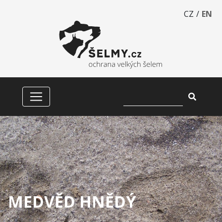
CZ
/
EN
MEDVĚD HNĚDÝ