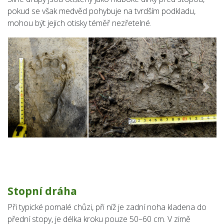
pokud se však medvěd pohybuje na tvrdším podkladu,
mohou být jejich otisky téměř nezřetelné.
Předchozí
Násle
Stopní dráha
Při typické pomalé chůzi, při níž je zadní noha kladena do
přední stopy, je délka kroku pouze 50–60 cm. V zimě