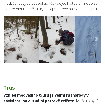
medvědi obvykle spí, pokud však dojde k oteplení nebo se
na jaře dlouho drží sníh, lze jejich stopy nalézt i na sněhu.
Předchozí
Násle
Trus
Vzhled medvědího trusu je velmi
různorodý v
závislosti na aktuální potravě zvířete
. Může to být 3–