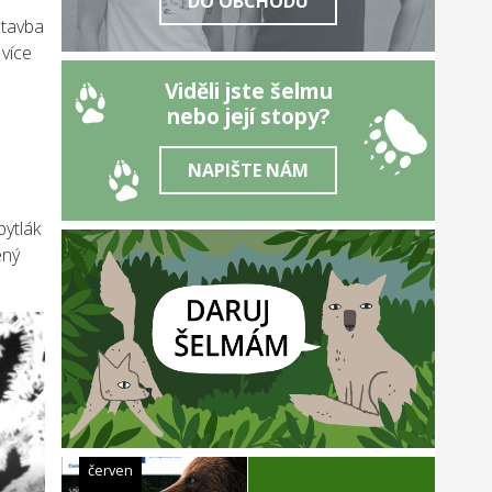
DO OBCHODU
stavba
 více
Viděli jste šelmu
nebo její stopy?
NAPIŠTE NÁM
pytlák
ený
červen