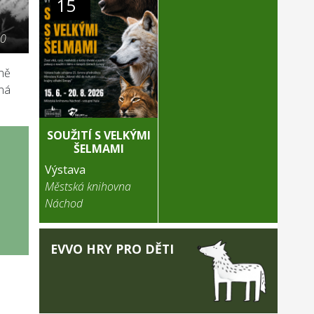
15
20
šně
cná
SOUŽITÍ S VELKÝMI
ŠELMAMI
Výstava
Městská knihovna
Náchod
EVVO HRY PRO DĚTI