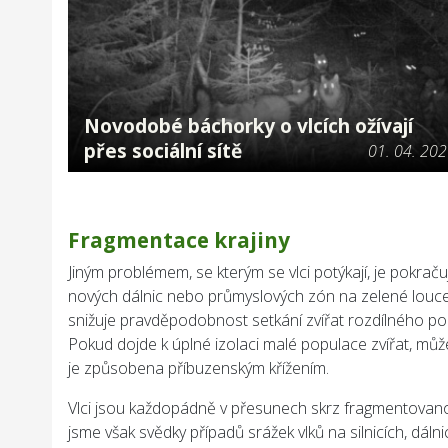
Novodobé báchorky o vlcích ožívají
přes sociální sítě
01. 04. 20
Fragmentace krajiny
Jiným problémem, se kterým se vlci potýkají, je pokraču
nových dálnic nebo průmyslových zón na zelené louce.
snižuje pravděpodobnost setkání zvířat rozdílného poh
Pokud dojde k úplné izolaci malé populace zvířat, můž
je způsobena příbuzenským křížením.
Vlci jsou každopádně v přesunech skrz fragmentovano
jsme však svědky případů srážek vlků na silnicích, dál