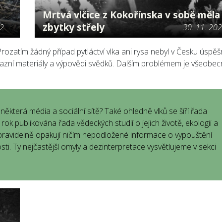
Mrtvá vlčice z Kokořínska v sobě měla
zbytky střely
22
30. 11. 20
rozatím žádný případ pytláctví vlka ani rysa nebyl v Česku úspě
ůkazní materiály a výpovědi svědků. Dalším problémem je všeobe
jí i některá média a sociální sítě? Také ohledně vlků se šíří řada
rok publikována řada vědeckých studií o jejich životě, ekologii a
 pravidelně opakují ničím nepodložené informace o vypouštění
hosti. Ty nejčastější omyly a dezinterpretace vysvětlujeme v sekci