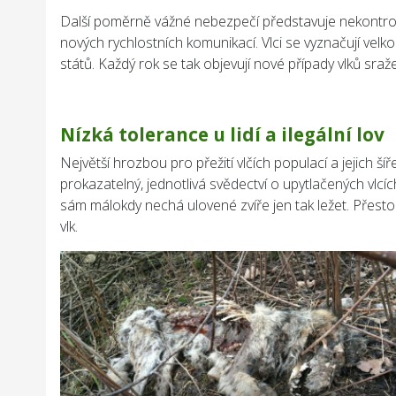
Další poměrně vážné nebezpečí představuje nekontrolo
nových rychlostních komunikací. Vlci se vyznačují velk
států. Každý rok se tak objevují nové případy vlků sraž
Nízká tolerance u lidí a ilegální lov
Největší hrozbou pro přežití vlčích populací a jejich šířen
prokazatelný, jednotlivá svědectví o upytlačených vlc
sám málokdy nechá ulovené zvíře jen tak ležet. Přest
vlk.