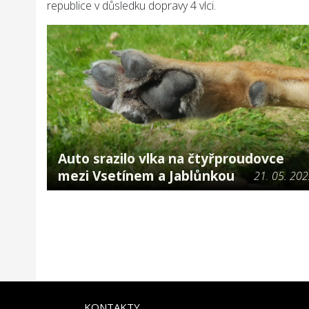
republice v důsledku dopravy 4 vlci.
Auto srazilo vlka na čtyřproudovce
mezi Vsetínem a Jablůnkou
21. 05. 20
KONTAKTY