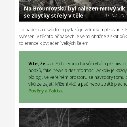
Na Broumovsku byl nalezen mrtvý vlk
se zbytky střely v těle
07. 04. 20
Dopadení a usvědčení pytláků je velmi komplikované. P
vyřešen. V těchto případech je velmi obtížné získat d
tolerance k pytlačení velkých šelem.
Víte, že...
k nižší toleranci lidí vůči vlkům přispíva
hoaxů, fake news a dezinformací. Ačkoliv je každý 
biologii, ve veřejném prostoru se navzdory tomu
vlků ze zajetí, křížení vlků a psů nebo ztrátě plac
Pověry a fakta.