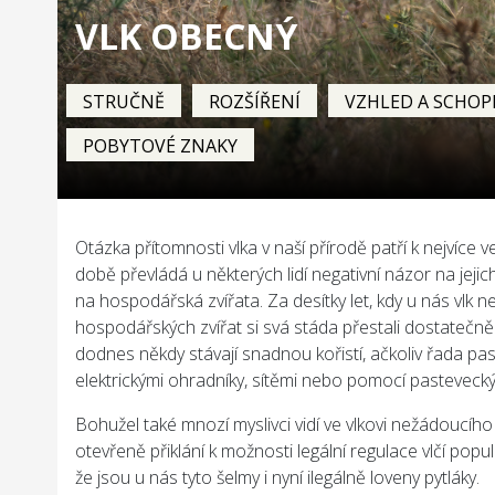
VLK OBECNÝ
STRUČNĚ
ROZŠÍŘENÍ
VZHLED A SCHOP
POBYTOVÉ ZNAKY
Otázka přítomnosti vlka v naší přírodě patří k nejvíce 
době převládá u některých lidí negativní názor na jeji
na hospodářská zvířata. Za desítky let, kdy u nás vlk ne
hospodářských zvířat si svá stáda přestali dostatečně
dodnes někdy stávají snadnou kořistí, ačkoliv řada pa
elektrickými ohradníky, sítěmi nebo pomocí pasteveck
Bohužel také mnozí myslivci vidí ve vlkovi nežádoucí
otevřeně přiklání k možnosti legální regulace vlčí popu
že jsou u nás tyto šelmy i nyní ilegálně loveny pytláky.