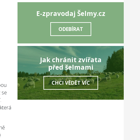
E-zpravodaj Šelmy.cz
ODEBÍRAT
Jak chránit zvířata
před šelmami
CHCI VĚDĚT VÍC
vbou
ž se
.
 která
čně
é