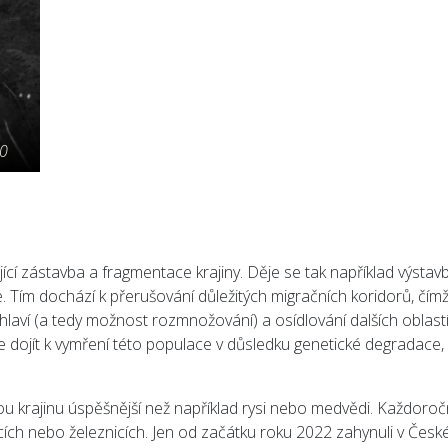
20
jící zástavba a fragmentace krajiny. Děje se tak například výsta
 Tím dochází k přerušování důležitých migračních koridorů, čím
laví (a tedy možnost rozmnožování) a osídlování dalších oblastí
e dojít k vymření této populace v důsledku genetické degradace,
u krajinu úspěšnější než například rysi nebo medvědi. Každoro
nicích nebo železnicích. Jen od začátku roku 2022 zahynuli v Česk