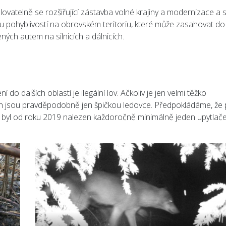
vatelně se rozšiřující zástavba volné krajiny a modernizace a 
ou pohyblivostí na obrovském teritoriu, které může zasahovat do
ených autem na silnicích a dálnicích.
í do dalších oblastí je ilegální lov. Ačkoliv je jen velmi těžko
ích jsou pravděpodobně jen špičkou ledovce. Předpokládáme, že 
o byl od roku 2019 nalezen každoročně minimálně jeden upytlač