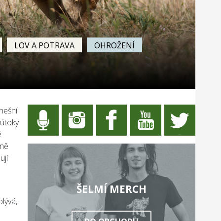
LOV A POTRAVA
OHROŽENÍ
dnešní
 útoky
é
 ně
ují
ŠELMÍ MERCH
plývá,