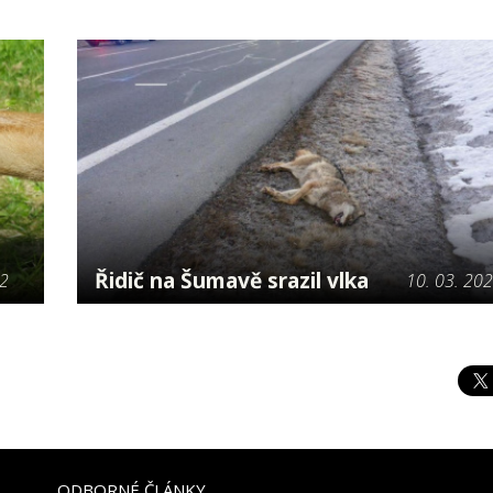
Řidič na Šumavě srazil vlka
22
10. 03. 20
ODBORNÉ ČLÁNKY