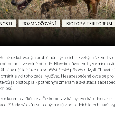
NOSTI
ROZMNOŽOVÁNÍ
BIOTOP A TERITORIUM
veřejně diskutovaným problémům týkajících se velkých šelem. I v 
ch přítomnost ve volné přírodě. Hlavním důvodem byly v minulosti
žil, si na něj lidé jako na součást české přírody odvykli. Chovatel
 chránit a vlci toho začali využívat. Nezabezpečené ovce se pro
stevců již přistoupila k potřebným změnám a svá stáda zabezpeč
ých psů.
ho konkurenta a škůdce a Českomoravská myslivecká jednota se
lace. Z řady nálezů usmrcených vlků v posledních letech navíc vy